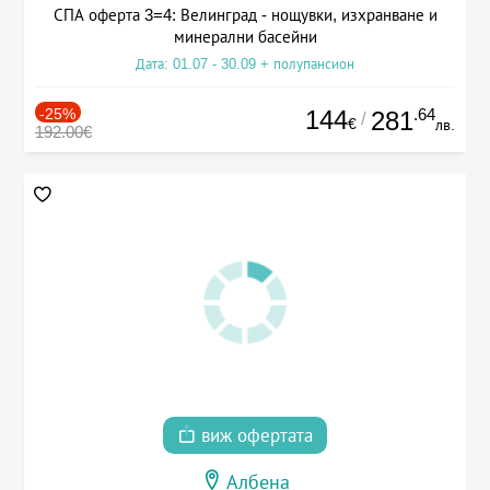
СПА оферта 3=4: Велинград - нощувки, изхранване и
минерални басейни
Дата: 01.07 - 30.09 + полупансион
-25%
144
.64
281
/
€
лв.
192.00€
виж офертата
Албена