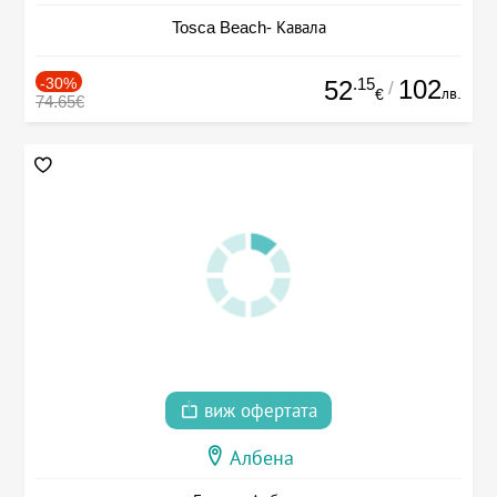
Tosca Beach- Кавала
-30%
.15
102
52
/
лв.
€
74.65€
виж офертата
Албена