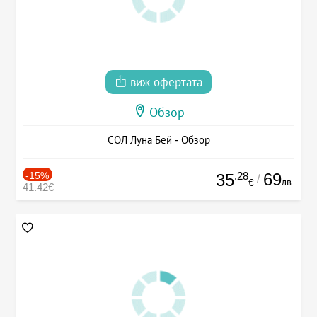
виж офертата
Обзор
СОЛ Луна Бей - Обзор
-15%
.28
69
35
/
лв.
€
41.42€