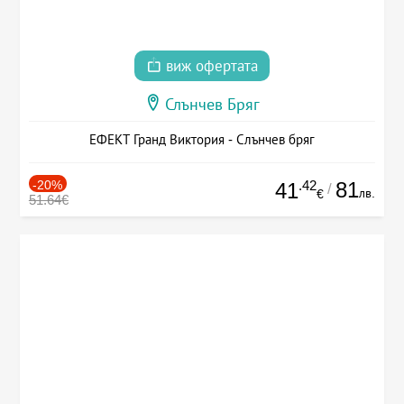
виж офертата
Слънчев Бряг
ЕФЕКТ Гранд Виктория - Слънчев бряг
-20%
.42
81
41
/
лв.
€
51.64€