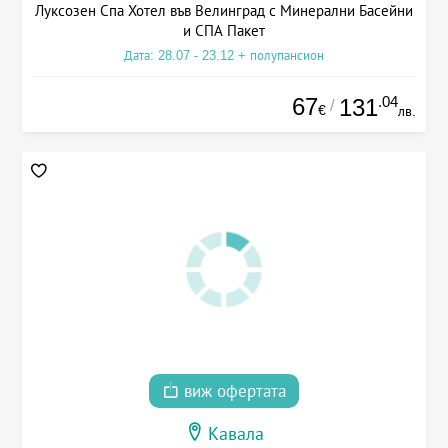
Луксозен Спа Хотел във Велинград с Минерални Басейни
и СПА Пакет
Дата: 28.07 - 23.12 + полупансион
67
.04
131
/
€
лв.
виж офертата
Кавала