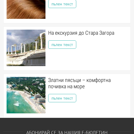
пълен текст
На екскурзия до Стара Загора
пълен текст
Златни пясъци – комфортна
почивка на море
пълен текст
АБОНИРАЙ СЕ ЗА НАШИЯ Е-БЮЛЕТИН