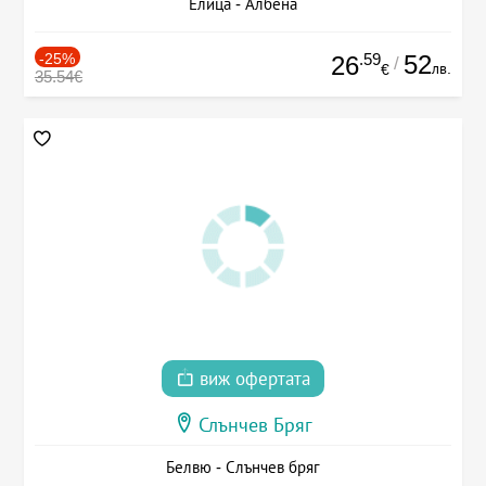
Елица - Албена
-25%
.59
52
26
/
лв.
€
35.54€
виж офертата
Слънчев Бряг
Белвю - Слънчев бряг