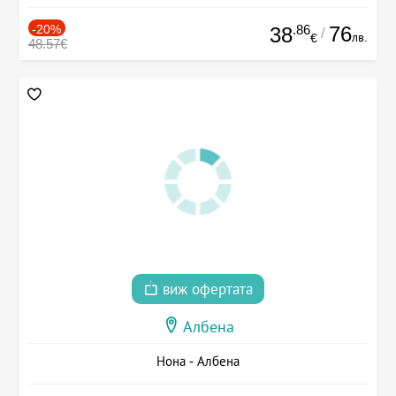
-20%
.86
76
38
/
лв.
€
48.57€
виж офертата
Албена
Нона - Албена