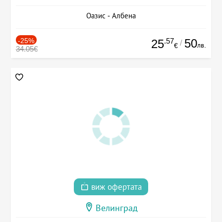
Оазис - Албена
-25%
.57
50
25
/
лв.
€
34.05€
виж офертата
Велинград