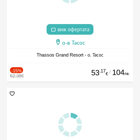
виж офертата
о-в Тасос
Thassos Grand Resort - о. Тасос
-15%
.17
104
53
/
лв.
€
62.38€