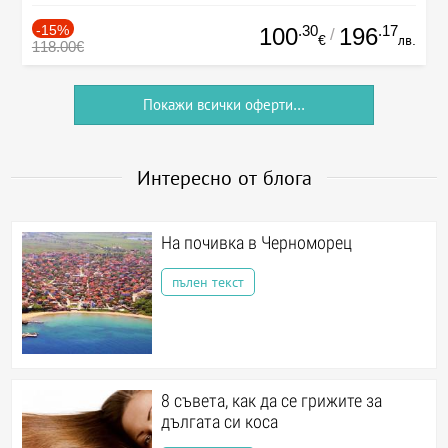
-15%
.30
.17
100
196
/
€
лв.
118.00€
Покажи всички оферти...
Интересно от блога
На почивка в Черноморец
пълен текст
8 съвета, как да се грижите за
дългата си коса