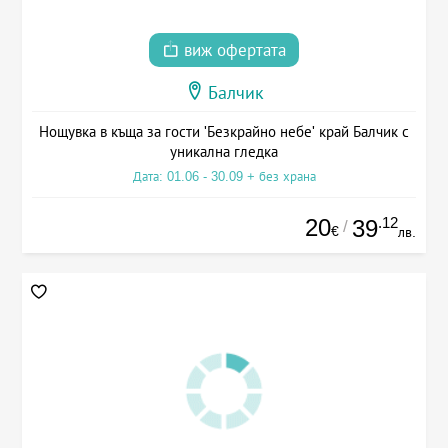
виж офертата
Балчик
Нощувка в къща за гости 'Безкрайно небе' край Балчик с
уникална гледка
Дата: 01.06 - 30.09 + без храна
20
.12
39
/
€
лв.