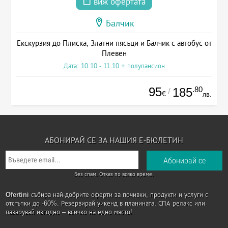
виж офертата
Балчик
Екскурзия до Плиска, Златни пясъци и Балчик с автобус от
Плевен
Дата: 10.10 - 11.10 + полупансион
95
.80
185
/
€
лв.
АБОНИРАЙ СЕ ЗА НАШИЯ Е-БЮЛЕТИН
Без спам. Отказ по всяко време.
Ofertini
събира най-добрите оферти за почивки, продукти и услуги с
отстъпки до -60%. Резервирай уикенд в планината, СПА релакс или
пазарувай изгодно – всичко на едно място!