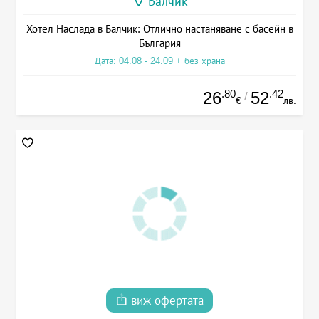
Балчик
Хотел Наслада в Балчик: Отлично настаняване с басейн в
България
Дата: 04.08 - 24.09 + без храна
.80
.42
26
52
/
€
лв.
виж офертата