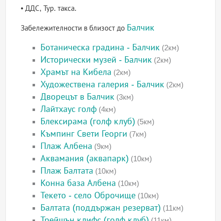
• ДДС, Тур. такса.
Балчик
Забележителности в близост до
Ботаническа градина - Балчик
(2км)
Исторически музей - Балчик
(2км)
Храмът на Кибела
(2км)
Художествена галерия - Балчик
(2км)
Дворецът в Балчик
(3км)
Лайтхаус голф
(4км)
Блексирама (голф клуб)
(5км)
Къмпинг Свети Георги
(7км)
Плаж Албена
(9км)
Аквамания (аквапарк)
(10км)
Плаж Балтата
(10км)
Конна база Албена
(10км)
Текето - село Оброчище
(10км)
Балтата (поддържан резерват)
(11км)
Трейшън клифс (голф клуб)
(11км)