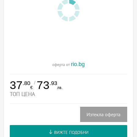
rio.bg
оферта от
37
73
/
.80
.93
€
лв.
ТОП ЦЕНА
Изтекла оферта
ВИЖТЕ ПОДОБНИ