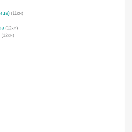
ица)
(11км)
ра
(12км)
а
(12км)