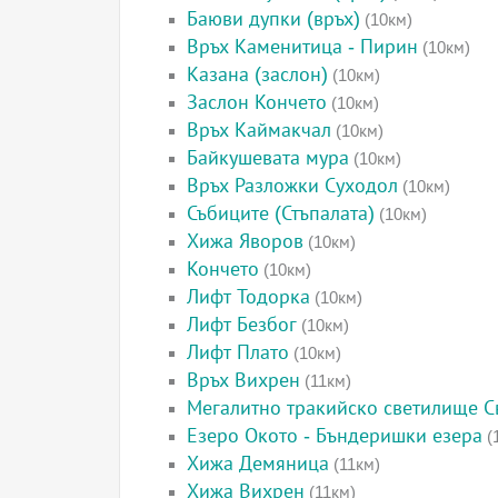
Баюви дупки (връх)
(10км)
Връх Каменитица - Пирин
(10км)
Казана (заслон)
(10км)
Заслон Кончето
(10км)
Връх Каймакчал
(10км)
Байкушевата мура
(10км)
Връх Разложки Суходол
(10км)
Събиците (Стъпалата)
(10км)
Хижа Яворов
(10км)
Кончето
(10км)
Лифт Тодорка
(10км)
Лифт Безбог
(10км)
Лифт Плато
(10км)
Връх Вихрен
(11км)
Мегалитно тракийско светилище Св
Езеро Окото - Бъндеришки езера
(
Хижа Демяница
(11км)
Хижа Вихрен
(11км)