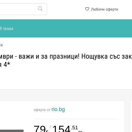
Любими оферти
В града
ко
ври - важи и за празници! Нощувка със зак
я 4*
rio.bg
оферта от
79
154
/
.51
€
лв.