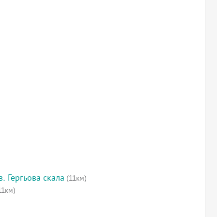
. Гергьова скала
(11км)
11км)