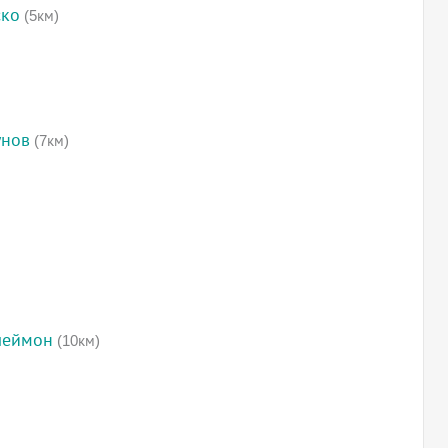
ско
(5км)
унов
(7км)
леймон
(10км)