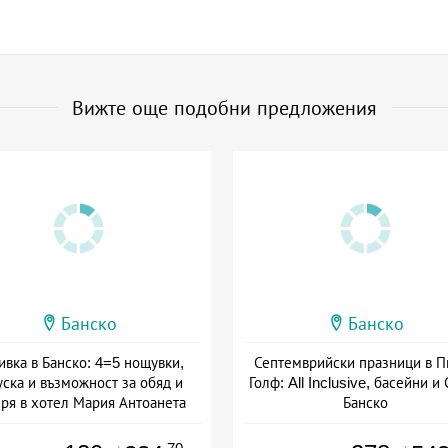
Вижте още подобни предложения
Банско
Банско
ивка в Банско: 4=5 нощувки,
Септемврийски празници в П
уска и възможност за обяд и
Голф: All Inclusive, басейни и
ря в хотел Мария Антоанета
Банско
а: 16.07 - 07.09 + полупансион
Дата: 04.09 - 22.09 + all inclus