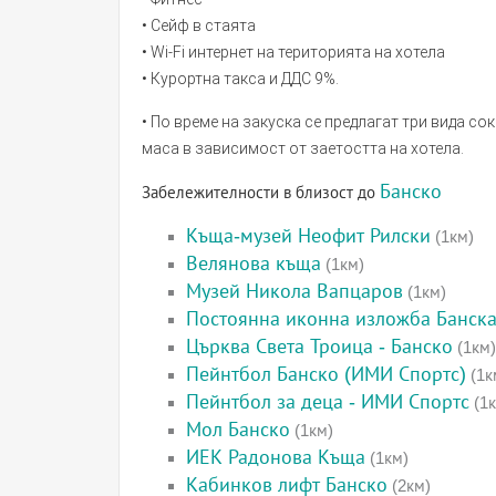
• Сейф в стаята
• Wi-Fi интернет на територията на хотела
• Курортна такса и ДДС 9%.
• По време на закуска се предлагат три вида с
маса в зависимост от заетостта на хотела.
Банско
Забележителности в близост до
Къща-музей Неофит Рилски
(1км)
Велянова къща
(1км)
Музей Никола Вапцаров
(1км)
Постоянна иконна изложба Банска
Църква Света Троица - Банско
(1км)
Пейнтбол Банско (ИМИ Спортс)
(1к
Пейнтбол за деца - ИМИ Спортс
(1к
Мол Банско
(1км)
ИЕК Радонова Къща
(1км)
Кабинков лифт Банско
(2км)