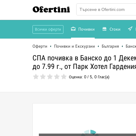
Ofertini
Почивки
Стоки
Всички оферти
Оферти
Почивки и Екскурзии
България
Банс
СПА почивка в Банско до 1 Декем
до 7.99 г., от Парк Хотел Гардени
Оценка:
0
/
5
,
0
Глас(а)