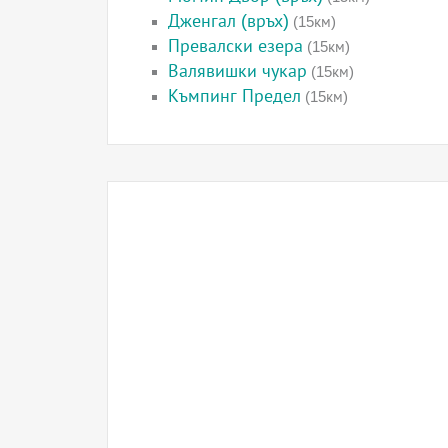
Дженгал (връх)
(15км)
Превалски езера
(15км)
Валявишки чукар
(15км)
Къмпинг Предел
(15км)