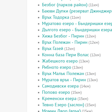
Безбог (парков район)
(11км)
Баюви Дупки (резерват Джинджир
Връх Тодорка
(11км)
Муратово езеро - Бъндеришки езе
Дългото езеро - Бъндеришки езер
Хижа Безбог - Пирин
(12км)
Връх Полежан - Пирин
(12км)
Връх Газей
(12км)
Конна база Пери Волас
(12км)
Жабешкото езеро
(13км)
Рибното езеро
(13км)
Връх Малък Полежан
(13км)
Муратов връх - Пирин
(13км)
Самодивски езера
(14км)
Попово езеро
(15км)
Кременски езера
(15км)
Тевно Езеро (заслон)
(15км)
Момин Двор (връх)
(15км)