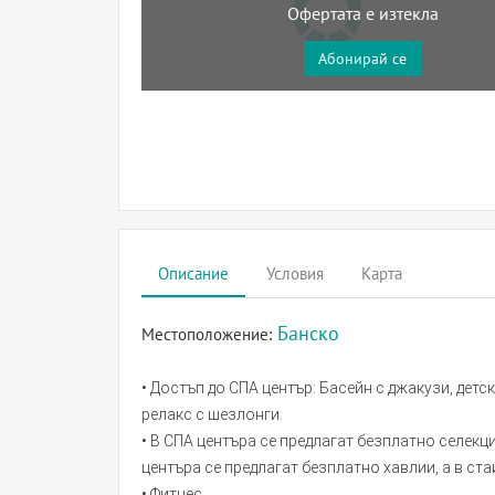
Офертата е изтекла
Абонирай се
Описание
Условия
Карта
Банско
Местоположение:
• Достъп до СПА център: Басейн с джакузи, детс
релакс с шезлонги.
• В СПА центъра се предлагат безплатно селекц
центъра се предлагат безплатно хавлии, а в ста
• Фитнес