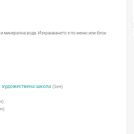
ок и минерална вода. Изхранването е по меню или блок
 художествена школа
(1км)
м)
м)