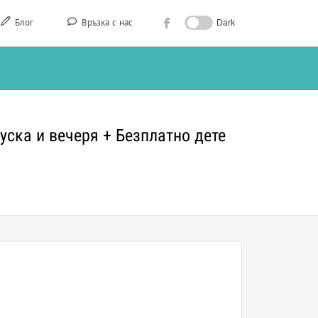
Блог
Връзка с нас
Dark
уска и вечеря + Безплатно дете