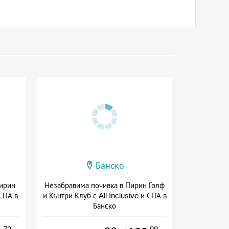
Банско
ирин
Незабравима почивка в Пирин Голф
 СПА в
и Кънтри Клуб с All Inclusive и СПА в
Банско
ive
Дата: 01.07 - 30.11 + all inclusive