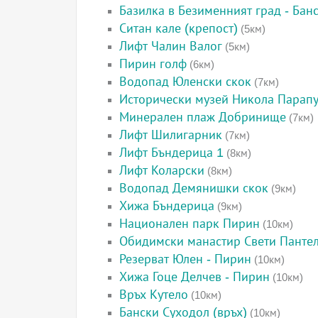
Базилка в Безименният град - Бан
Ситан кале (крепост)
(5км)
Лифт Чалин Валог
(5км)
Пирин голф
(6км)
Водопад Юленски скок
(7км)
Исторически музей Никола Парап
Минерален плаж Добринище
(7км)
Лифт Шилигарник
(7км)
Лифт Бъндерица 1
(8км)
Лифт Коларски
(8км)
Водопад Демянишки скок
(9км)
Хижа Бъндерица
(9км)
Национален парк Пирин
(10км)
Обидимски манастир Свети Панте
Резерват Юлен - Пирин
(10км)
Хижа Гоце Делчев - Пирин
(10км)
Връх Кутело
(10км)
Бански Суходол (връх)
(10км)