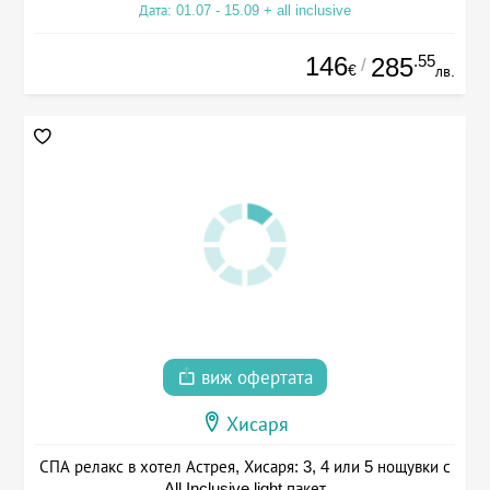
Дата: 01.07 - 15.09 + all inclusive
146
.55
285
/
€
лв.
виж офертата
Хисаря
СПА релакс в хотел Астрея, Хисаря: 3, 4 или 5 нощувки с
All Inclusive light пакет