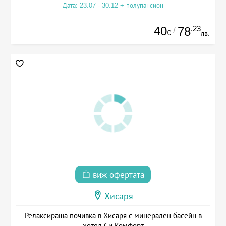
Дата: 23.07 - 30.12 + полупансион
40
.23
78
/
€
лв.
виж офертата
Хисаря
Релаксираща почивка в Хисаря с минерален басейн в
хотел Си Комфорт