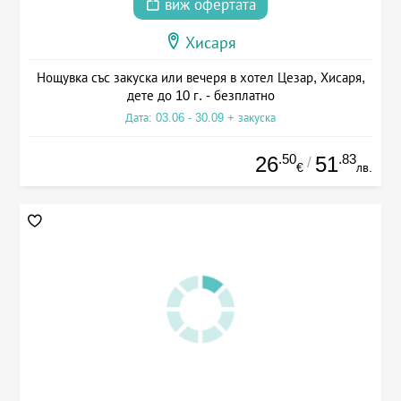
виж офертата
Хисаря
Нощувка със закуска или вечеря в хотел Цезар, Хисаря,
дете до 10 г. - безплатно
Дата: 03.06 - 30.09 + закуска
.50
.83
26
51
/
€
лв.