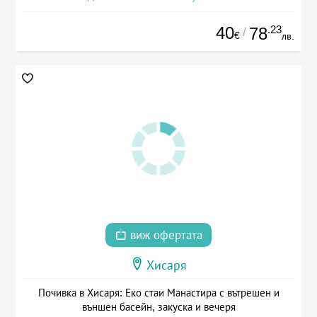
40
.23
78
/
€
лв.
виж офертата
Хисаря
Почивка в Хисаря: Еко стаи Манастира с вътрешен и
външен басейн, закуска и вечеря