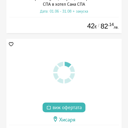
СПА в хотел Сана СПА
Дата: 01.06 - 31.08 + закуска
42
.14
82
/
€
лв.
виж офертата
Хисаря