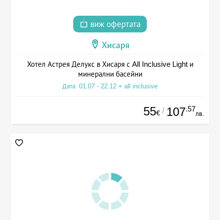
виж офертата
Хисаря
Хотел Астрея Делукс в Хисаря с All Inclusive Light и
минерални басейни
Дата: 01.07 - 22.12 + all inclusive
55
.57
107
/
€
лв.