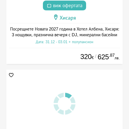
виж офертата
Хисаря
Посрещнете Новата 2027 година в Хотел Албена, Хисаря:
3 нощувки, празнична вечеря с DJ, минерални басейни
Дата: 31.12 - 03.01 + полупансион
320
.87
625
/
€
лв.