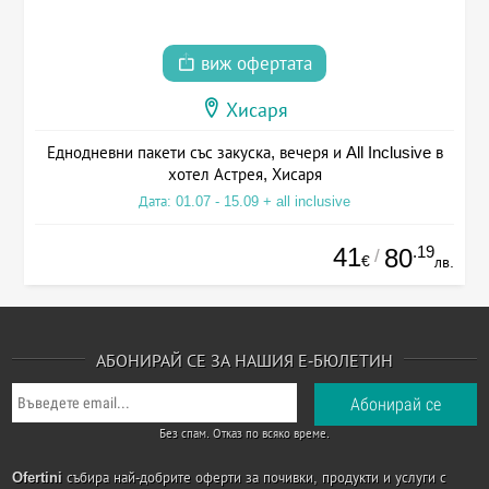
виж офертата
Хисаря
Еднодневни пакети със закуска, вечеря и All Inclusive в
хотел Астрея, Хисаря
Дата: 01.07 - 15.09 + all inclusive
41
.19
80
/
€
лв.
АБОНИРАЙ СЕ ЗА НАШИЯ Е-БЮЛЕТИН
Без спам. Отказ по всяко време.
Ofertini
събира най-добрите оферти за почивки, продукти и услуги с