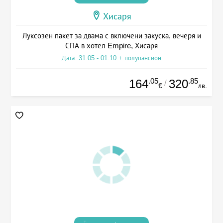
Хисаря
Луксозен пакет за двама с включени закуска, вечеря и
СПА в хотел Empire, Хисаря
Дата: 31.05 - 01.10 + полупансион
.05
.85
164
320
/
€
лв.