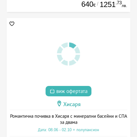
640
.73
1251
/
€
лв.
виж офертата
Хисаря
Романтична почивка в Хисаря с минерални басейни и СПА
за двама
Дата: 08.06 - 02.10 + полупансион