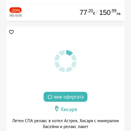
-20%
.20
.99
77
150
/
€
лв.
96.50€
виж офертата
Хисаря
Летен СПА релакс в хотел Астрея, Хисаря с минерални
басейни и релакс пакет