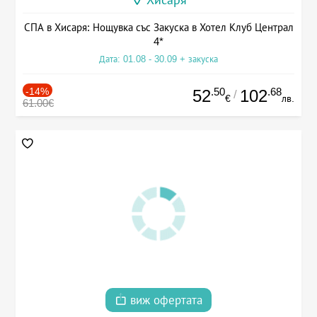
СПА в Хисаря: Нощувка със Закуска в Хотел Клуб Централ
4*
Дата: 01.08 - 30.09 + закуска
-14%
.50
.68
52
102
/
€
лв.
61.00€
виж офертата