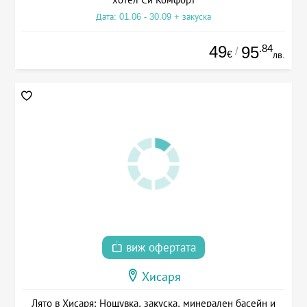
Дата: 01.06 - 30.09 + закуска
49
.84
95
/
€
лв.
виж офертата
Хисаря
Лято в Хисаря: Нощувка, закуска, минерален басейн и