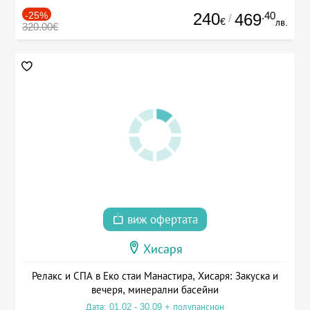
-25%
240
.40
469
/
€
лв.
320.00€
виж офертата
Хисаря
Релакс и СПА в Еко стаи Манастира, Хисаря: Закуска и
вечеря, минерални басейни
Дата: 01.02 - 30.09 + полупансион