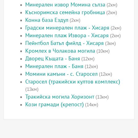
Минерален извор Момина сълза
(2км)
Късноримска семейна гробница
(2км)
Конна база Ездул
(2км)
Градски минерален плаж - Хисаря
(2км)
Минерален плаж Извора - Хисаря
(2км)
Пейнтбол Батъл фийлд - Хисаря
(3км)
Кромлех в Чолакова могила
(10км)
Дворец Къщата - Баня
(12км)
Минерален плаж - Баня
(12км)
Момини камъни - с. Старосел
(12км)
Старосел (тракийски култов комплекс)
(13км)
Тракийска могила Хоризонт
(13км)
Кози грамади (крепост)
(14км)