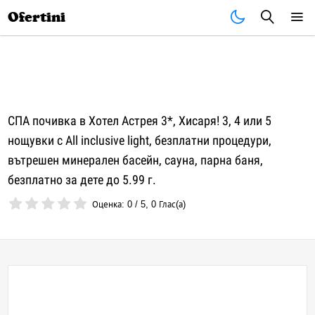
Почивки
Стоки
В града
Всички оферти
Ofertini
СПА почивка в Хотел Астрея 3*, Хисаря! 3, 4 или 5
нощувки с All inclusive light, безплатни процедури,
вътрешен минерален басейн, сауна, парна баня,
безплатно за дете до 5.99 г.
Оценка:
0
/
5
,
0
Глас(а)