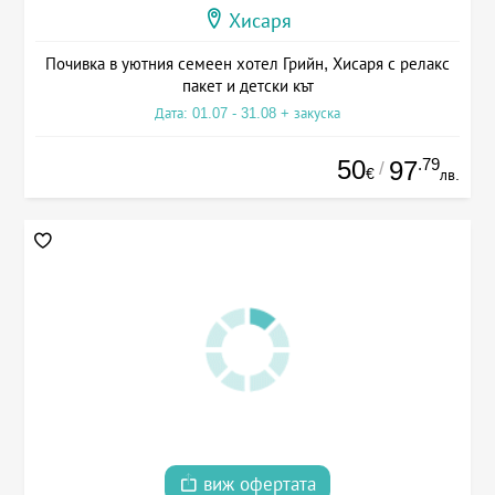
Хисаря
Почивка в уютния семеен хотел Грийн, Хисаря с релакс
пакет и детски кът
Дата: 01.07 - 31.08 + закуска
50
.79
97
/
€
лв.
виж офертата