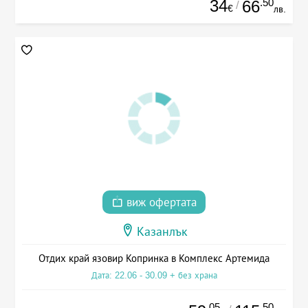
34
.50
66
/
€
лв.
виж офертата
Казанлък
Отдих край язовир Копринка в Комплекс Артемида
Дата: 22.06 - 30.09 + без храна
.05
.50