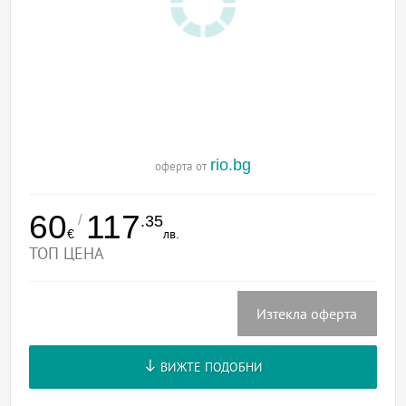
rio.bg
оферта от
60
117
/
.35
€
лв.
ТОП ЦЕНА
Изтекла оферта
ВИЖТЕ ПОДОБНИ