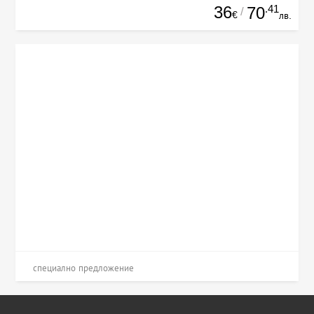
36
.41
70
/
€
лв.
специално предложение