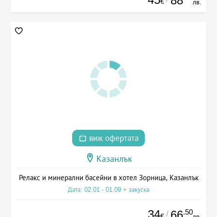
88
€
лв.
виж офертата
Казанлък
Релакс и минерални басейни в хотел Зорница, Казанлък
Дата: 02.01 - 01.09 + закуска
34
.50
66
/
€
лв.