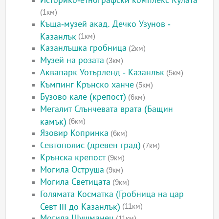
Историко-етнографски комплекс Кулата
(1км)
Къща-музей акад. Дечко Узунов -
Казанлък
(1км)
Казанлъшка гробница
(2км)
Музей на розата
(3км)
Аквапарк Уотърленд - Казанлък
(5км)
Къмпинг Крънско ханче
(5км)
Бузово кале (крепост)
(6км)
Мегалит Слънчевата врата (Бащин
камък)
(6км)
Язовир Копринка
(6км)
Севтополис (древен град)
(7км)
Крънска крепост
(9км)
Могила Оструша
(9км)
Могила Светицата
(9км)
Голямата Косматка (Гробница на цар
Севт III до Казанлък)
(11км)
Могила Шушманец
(11км)