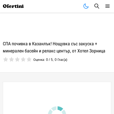
Почивки
Стоки
В града
Всички оферти
Ofertini
СПА почивка в Казанлък! Нощувка със закуска +
минерален басейн и релакс център, от Хотел Зорница
Оценка:
0
/
5
,
0
Глас(а)