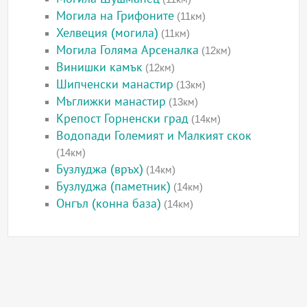
Могила на Грифоните
(11км)
Хелвеция (могила)
(11км)
Могила Голяма Арсеналка
(12км)
Винишки камък
(12км)
Шипченски манастир
(13км)
Мъглижки манастир
(13км)
Крепост Горненски град
(14км)
Водопади Големият и Малкият скок
(14км)
Бузлуджа (връх)
(14км)
Бузлуджа (паметник)
(14км)
Онгъл (конна база)
(14км)