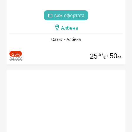
виж офертата
Албена
Оазис - Албена
-25%
.57
50
25
/
лв.
€
34.05€