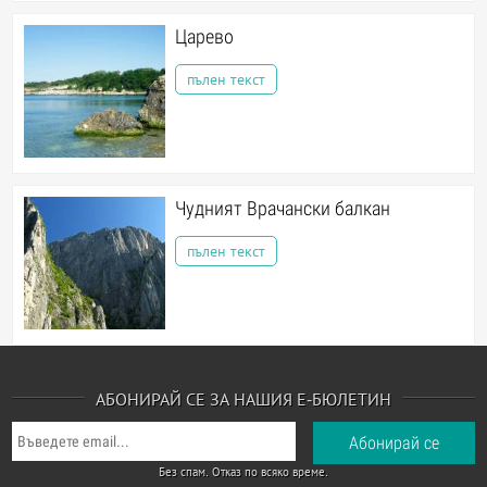
Царево
пълен текст
Чудният Врачански балкан
пълен текст
АБОНИРАЙ СЕ ЗА НАШИЯ Е-БЮЛЕТИН
Без спам. Отказ по всяко време.