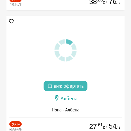
76
38
/
лв.
€
48.57€
виж офертата
Албена
Нона - Албена
-25%
.61
54
27
/
лв.
€
37.02€