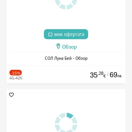
виж офертата
Обзор
СОЛ Луна Бей - Обзор
-15%
.28
69
35
/
лв.
€
41.42€