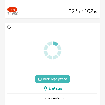
-30%
.15
102
52
/
лв.
€
74.65€
виж офертата
Албена
Елица - Албена