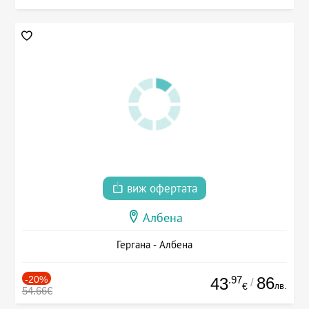
виж офертата
Албена
Гергана - Албена
-20%
.97
86
43
/
лв.
€
54.66€