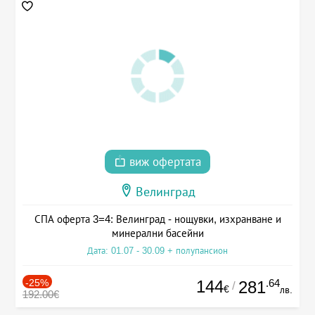
виж офертата
Велинград
СПА оферта 3=4: Велинград - нощувки, изхранване и
минерални басейни
Дата: 01.07 - 30.09 + полупансион
-25%
144
.64
281
/
€
лв.
192.00€