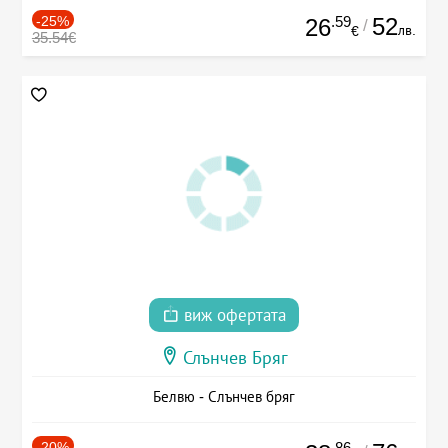
-25%
.59
52
26
/
лв.
€
35.54€
виж офертата
Слънчев Бряг
Белвю - Слънчев бряг
-20%
.86