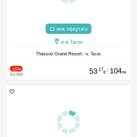
виж офертата
о-в Тасос
Thassos Grand Resort - о. Тасос
-15%
.17
104
53
/
лв.
€
62.38€