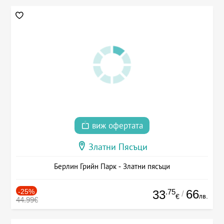
виж офертата
Златни Пясъци
Берлин Грийн Парк - Златни пясъци
-25%
.75
66
33
/
лв.
€
44.99€