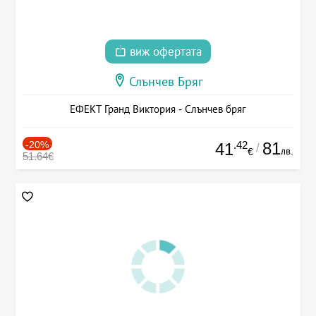
виж офертата
Слънчев Бряг
ЕФЕКТ Гранд Виктория - Слънчев бряг
-20%
.42
81
41
/
лв.
€
51.64€