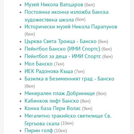
Музей Никола Вапцаров
(6км)
Постоянна иконна изложба Банска
художествена школа
(6км)
Исторически музей Никола Парапунов
(6км)
Църква Света Троица - Банско
(6км)
Пейнтбол Банско (ИМИ Спортс)
(6км)
Пейнтбол за деца - ИМИ Спортс
(6км)
Мол Банско
(7км)
ИЕК Радонова Къща
(7км)
Базилка в Безименният град - Банско
(8км)
Минерален плаж Добринище
(8км)
Кабинков лифт Банско
(8км)
Конна база Пери Волас
(9км)
Мегалитно тракийско светилище Св.
Гергьова скала
(10км)
Пирин голф
(10км)