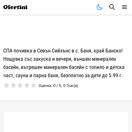
Почивки
Стоки
В града
Всички оферти
Ofertini
СПА почивка в Севън Сийзънс в с. Баня, край Банско!
Нощувка със закуска и вечеря, външен минерален
басейн, вътрешен минерален басейн с топило и детска
част, сауна и парна баня, безплатно за дете до 5.99 г.
Оценка:
0
/
5
,
0
Глас(а)