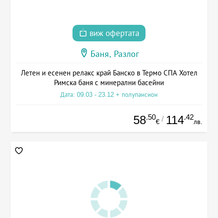
виж офертата
Баня, Разлог
Летен и есенен релакс край Банско в Термо СПА Хотел
Римска баня с минерални басейни
Дата: 09.03 - 23.12 + полупансион
.50
.42
58
114
/
€
лв.