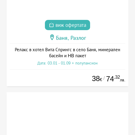
виж офертата
Баня, Разлог
Релакс в хотел Вита Спрингс в село Баня, минерален
басейн и HB пакет
Дата: 03.01 - 01.09 + полупансион
38
.32
74
/
€
лв.