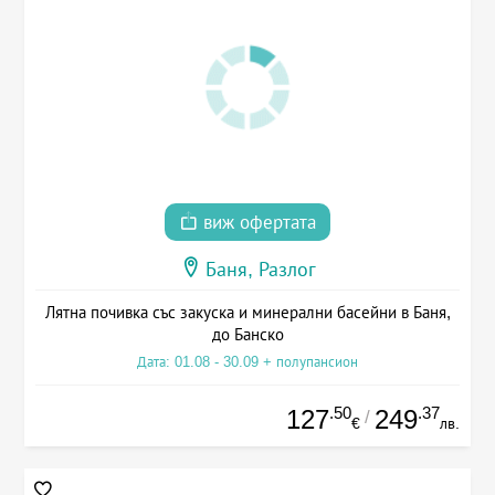
виж офертата
Баня, Разлог
Лятна почивка със закуска и минерални басейни в Баня,
до Банско
Дата: 01.08 - 30.09 + полупансион
.50
.37
127
249
/
€
лв.