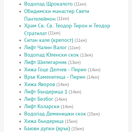
Водопад Щрокалото
(11км)
Обидимски манастир Свети
Пантелеймон
(11км)
Храм Св. Св. Теодор Тирон и Теодор
Стратилат
(11км)
Ситан кале (крепост)
(11км)
Лифт Чалин Валог
(11км)
Водопад Юленски скок
(13км)
Лифт Шилигарник
(13км)
Хижа Гоце Делчев - Пирин
(14км)
Връх Каменитица - Пирин
(14км)
Хижа Яворов
(14км)
Лифт Бъндерица 1
(14км)
Лифт Безбог
(14км)
Лифт Коларски
(14км)
Водопад Демянишки скок
(15км)
Хижа Бъндерица
(15км)
Баюви дупки (връх)
(15км)