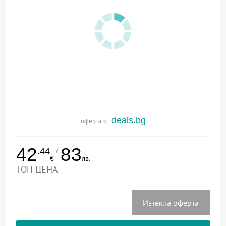
deals.bg
оферта от
42
83
/
.44
€
лв.
ТОП ЦЕНА
Изтекла оферта