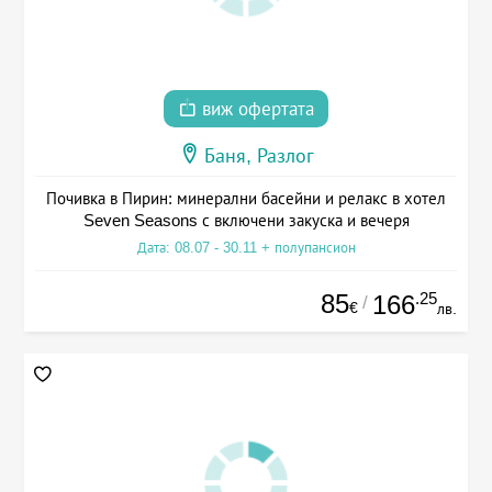
виж офертата
Баня, Разлог
Почивка в Пирин: минерални басейни и релакс в хотел
Seven Seasons с включени закуска и вечеря
Дата: 08.07 - 30.11 + полупансион
85
.25
166
/
€
лв.