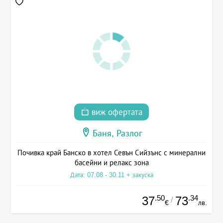
виж офертата
Баня, Разлог
Почивка край Банско в хотел Севън Сийзънс с минерални
басейни и релакс зона
Дата: 07.08 - 30.11 + закуска
.50
.34
37
73
/
€
лв.