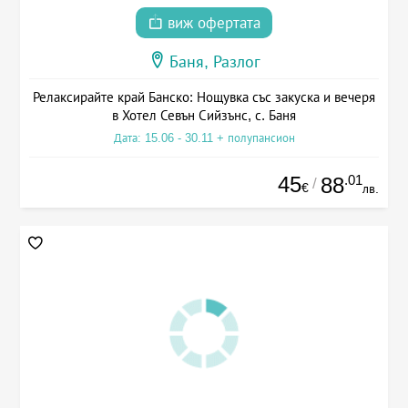
виж офертата
Баня, Разлог
Релаксирайте край Банско: Нощувка със закуска и вечеря
в Хотел Севън Сийзънс, с. Баня
Дата: 15.06 - 30.11 + полупансион
45
.01
88
/
€
лв.