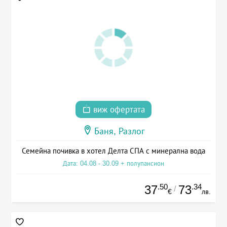
виж офертата
Баня, Разлог
Семейна почивка в хотел Делта СПА с минерална вода
Дата: 04.08 - 30.09 + полупансион
.50
.34
37
73
/
€
лв.