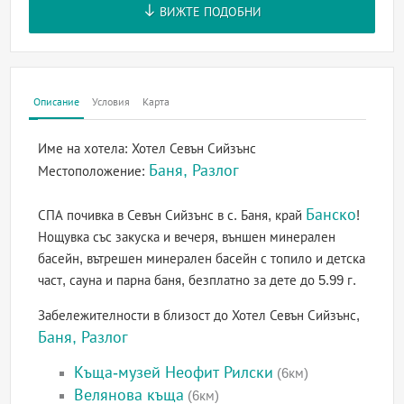
ВИЖТЕ ПОДОБНИ
Описание
Условия
Карта
Име на хотела:
Хотел Севън Сийзънс
Баня, Разлог
Местоположение:
Банско
СПА почивка в Севън Сийзънс в с. Баня, край
!
Нощувка със закуска и вечеря, външен минерален
басейн, вътрешен минерален басейн с топило и детска
част, сауна и парна баня, безплатно за дете до 5.99 г.
Забележителности в близост до Хотел Севън Сийзънс,
Баня, Разлог
Къща-музей Неофит Рилски
(6км)
Велянова къща
(6км)