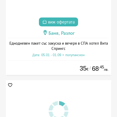
виж офертата
Баня, Разлог
Еднодневен пакет със закуска и вечеря в СПА хотел Вита
Спрингс
Дата: 05.01 - 01.09 + полупансион
35
.45
68
/
€
лв.