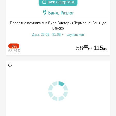
виж офертата
Баня, Разлог
Пролетна почивка във Вила Виктория Термал, с. Баня, до
Банско
Дата: 23.03 - 31.08 + полупансион
-8%
.80
115
58
/
лв.
€
63.91€