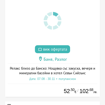
виж офертата
Баня, Разлог
Релакс близо до Банско: Нощувка със закуска, вечеря и
минерални басейни в хотел Севън Сийзънс
Дата: 07.08 - 30.11 + полупансион
.50
.68
52
102
/
€
лв.