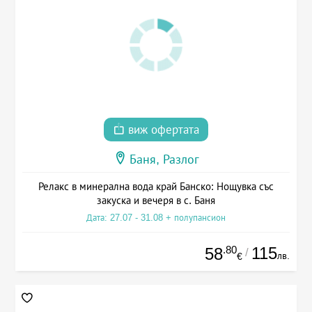
виж офертата
Баня, Разлог
Релакс в минерална вода край Банско: Нощувка със
закуска и вечеря в с. Баня
Дата: 27.07 - 31.08 + полупансион
.80
115
58
/
лв.
€