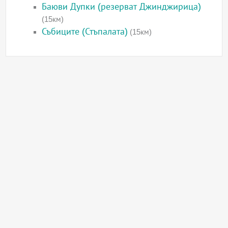
Баюви Дупки (резерват Джинджирица)
(15км)
Събиците (Стъпалата)
(15км)