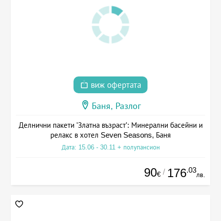
виж офертата
Баня, Разлог
Делнични пакети 'Златна възраст': Минерални басейни и
релакс в хотел Seven Seasons, Баня
Дата: 15.06 - 30.11 + полупансион
90
.03
176
/
€
лв.