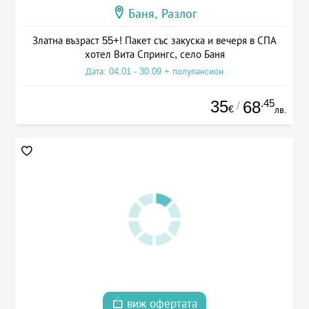
Баня, Разлог
Златна възраст 55+! Пакет със закуска и вечеря в СПА
хотел Вита Спрингс, село Баня
Дата: 04.01 - 30.09 + полупансион
35
.45
68
/
€
лв.
виж офертата