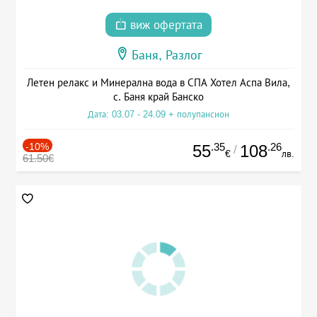
виж офертата
Баня, Разлог
Летен релакс и Минерална вода в СПА Хотел Аспа Вила,
с. Баня край Банско
Дата: 03.07 - 24.09 + полупансион
-10%
.35
.26
55
108
/
€
лв.
61.50€