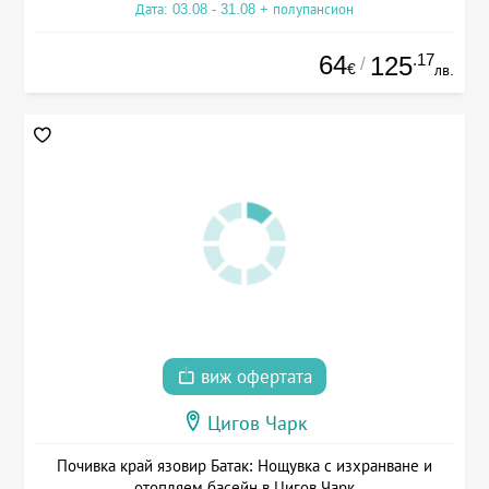
Дата: 03.08 - 31.08 + полупансион
64
.17
125
/
€
лв.
виж офертата
Цигов Чарк
Почивка край язовир Батак: Нощувка с изхранване и
отопляем басейн в Цигов Чарк