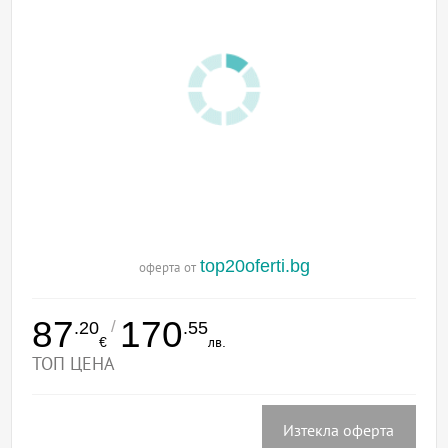
top20oferti.bg
оферта от
87
170
/
.20
.55
€
лв.
ТОП ЦЕНА
Изтекла оферта