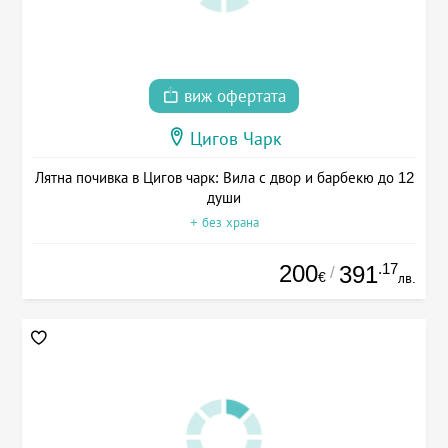
виж офертата
Цигов Чарк
Лятна почивка в Цигов чарк: Вила с двор и барбекю до 12
души
+ без храна
200
.17
391
/
€
лв.