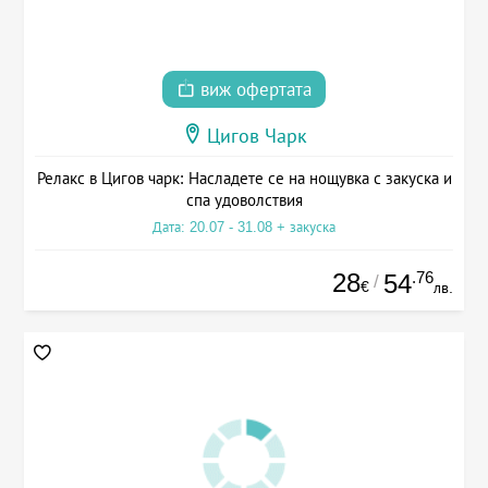
виж офертата
Цигов Чарк
Релакс в Цигов чарк: Насладете се на нощувка с закуска и
спа удоволствия
Дата: 20.07 - 31.08 + закуска
28
.76
54
/
€
лв.