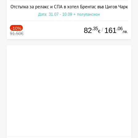
Отстъпка за релакс и СПА в хотел Брентас във Цигов Чарк
Дата: 31.07 - 10.09 + полупансион
-10%
.35
.06
82
161
/
€
лв.
91.50€