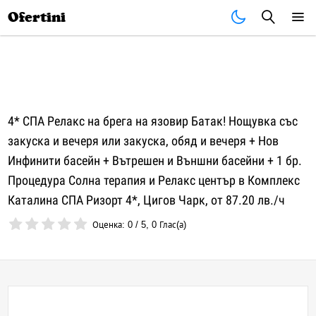
Почивки
Стоки
В града
Всички оферти
Ofertini
4* СПА Релакс на брега на язовир Батак! Нощувка със
закуска и вечеря или закуска, обяд и вечеря + Нов
Инфинити басейн + Вътрешен и Външни басейни + 1 бр.
Процедура Солна терапия и Релакс център в Комплекс
Каталина СПА Ризорт 4*, Цигов Чарк, от 87.20 лв./ч
Оценка:
0
/
5
,
0
Глас(а)