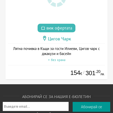
виж офертата
Цигов Чарк
Лятна почивка в Къщи за гости Илиеви, Цигов чарк с
джакузи и басейн
+ без храна
154
.20
301
/
€
лв.
АБОНИРАЙ СЕ ЗА НАШИЯ Е-БЮЛЕТИН