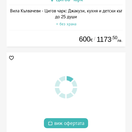
Вила Кълвачеви - Цигов чарк: Джакузи, кухня и детски кът
до 25 души
+ без храна
600
.50
1173
/
€
лв.
виж офертата