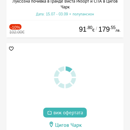
Луксозна почивка в Гранде Виста Ризорт и СПА в Цигов
Чарк
Дата: 15.07 - 03.09 + полупансион
-10%
.80
.55
91
179
/
€
лв.
102.00€
виж офертата
Цигов Чарк