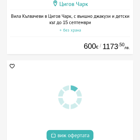
Цигов Чарк
Вила Кълвачеви в Цигов Чарк, с външно джакузи и детски
кът до 15 септември
+ без храна
600
.50
1173
/
€
лв.
виж офертата