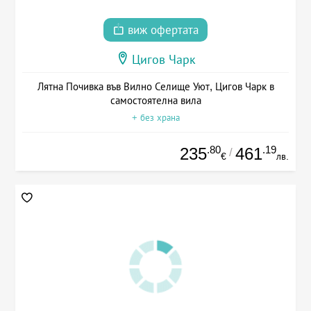
виж офертата
Цигов Чарк
Лятна Почивка във Вилно Селище Уют, Цигов Чарк в
самостоятелна вила
+ без храна
.80
.19
235
461
/
€
лв.