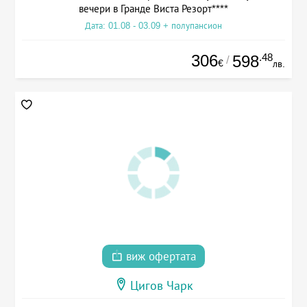
вечери в Гранде Виста Резорт****
Дата: 01.08 - 03.09 + полупансион
306
.48
598
/
€
лв.
виж офертата
Цигов Чарк