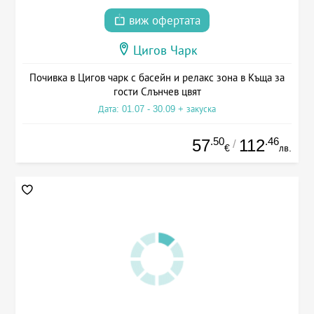
виж офертата
Цигов Чарк
Почивка в Цигов чарк с басейн и релакс зона в Къща за
гости Слънчев цвят
Дата: 01.07 - 30.09 + закуска
.50
.46
57
112
/
€
лв.