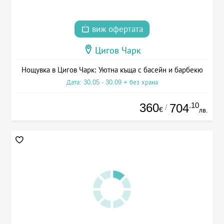
виж офертата
Цигов Чарк
Нощувка в Цигов Чарк: Уютна къща с басейн и барбекю
Дата: 30.05 - 30.09 + без храна
360
.10
704
/
€
лв.