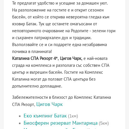
Те предлагат удобство и усещане за домашен уют.
На разположение на гостите е и открит сезонен
басейн, от който се открива невероятна гледка към
язовир Батак. Тук ще останете омагьосани от
неповторимото очарование на Родопите - зелени гори
и съхранен патриархален дух и традиции.
Възползвайте се и си подарете една незабравима
почивка в планината!
Каталина СПА Ризорт 4*, Цигов Чарк,
е най-новата
сграда на комплекса и разполага със собствен СПА
център и вътрешен басейн. Гостите на Комплекс
Каталина могат да ползват СПА центъра без
допълнително доплащане.
Забележителности в близост до Комплекс Каталина
Цигов Чарк
СПА Ризорт,
Еко къмпинг Батак
(1км)
Биосферен резерват Мантарица
(5км)