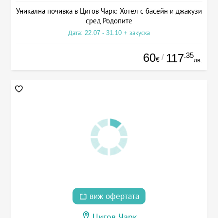
Уникална почивка в Цигов Чарк: Хотел с басейн и джакузи
сред Родопите
Дата: 22.07 - 31.10 + закуска
60
.35
117
/
€
лв.
виж офертата
Цигов Чарк