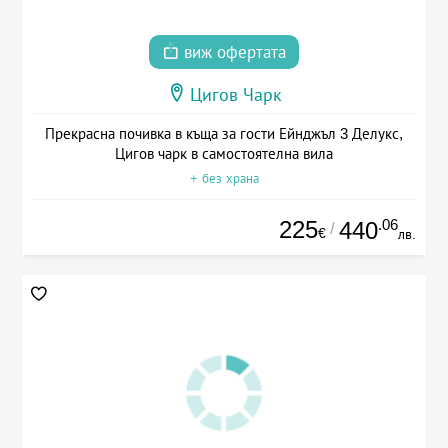
виж офертата
Цигов Чарк
Прекрасна почивка в къща за гости Ейнджъл 3 Делукс,
Цигов чарк в самостоятелна вила
+ без храна
225
.06
440
/
€
лв.