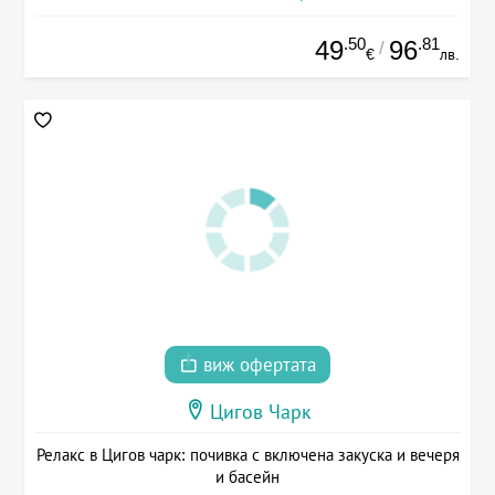
.50
.81
49
96
/
€
лв.
виж офертата
Цигов Чарк
Релакс в Цигов чарк: почивка с включена закуска и вечеря
и басейн