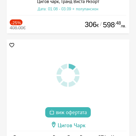
Цигов чарк, Гранд Виста Ризорт
Дата: 01.08 - 03.09 + полупансион
-25%
306
.48
598
/
€
лв.
408.00€
виж офертата
Цигов Чарк