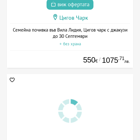
виж офертата
Цигов Чарк
Семейна почивка във Вила Лидия, Цигов чарк с джакузи
до 30 Септември
+ без храна
550
.71
1075
/
€
лв.