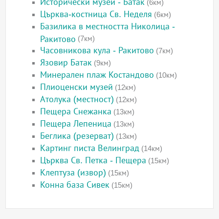
Исторически музей - Батак
(6км)
Църква-костница Св. Неделя
(6км)
Базилика в местността Николица -
Ракитово
(7км)
Часовникова кула - Ракитово
(7км)
Язовир Батак
(9км)
Минерален плаж Костандово
(10км)
Плиоценски музей
(12км)
Атолука (местност)
(12км)
Пещера Снежанка
(13км)
Пещера Лепеница
(13км)
Беглика (резерват)
(13км)
Картинг писта Велинград
(14км)
Църква Св. Петка - Пещера
(15км)
Клептуза (извор)
(15км)
Конна база Сивек
(15км)