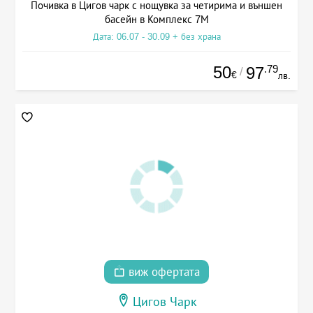
Почивка в Цигов чарк с нощувка за четирима и външен
басейн в Комплекс 7М
Дата: 06.07 - 30.09 + без храна
50
.79
97
/
€
лв.
виж офертата
Цигов Чарк