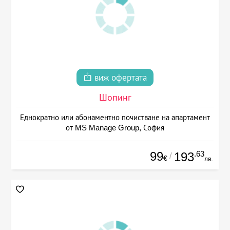
виж офертата
Шопинг
Еднократно или абонаментно почистване на апартамент
от MS Manage Group, София
99
.63
193
/
€
лв.