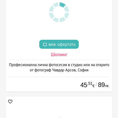
виж офертата
Шопинг
Професионална лична фотосесия в студио или на открито
от фотограф Чавдар Арсов, София
.51
89
45
/
лв.
€