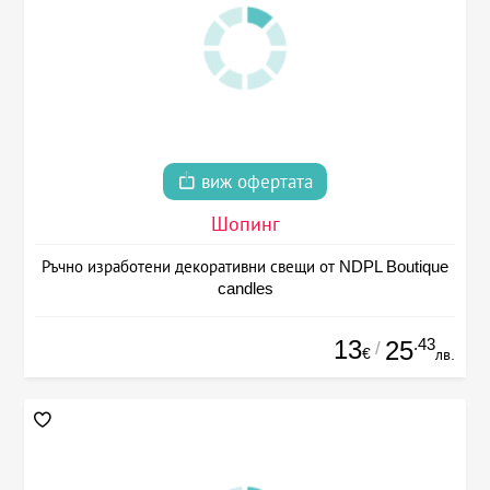
виж офертата
Шопинг
Ръчно изработени декоративни свещи от NDPL Boutique
candles
13
.43
25
/
€
лв.