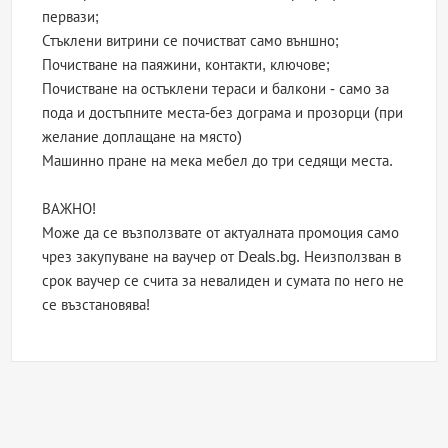
первази;
Стъклени витрини се почистват само външно;
Почистване на паяжини, контакти, ключове;
Почистване на остъклени тераси и балкони - само за
пода и достъпните места-без дограма и прозорци (при
желание доплащане на място)
Машинно пране на мека мебел до три седящи места.
ВАЖНО!
Може да се възползвате от актуалната промоция само
чрез закупуване на ваучер от Deals.bg. Неизползван в
срок ваучер се счита за невалиден и сумата по него не
се възстановява!