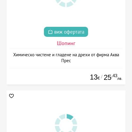
виж офертата
Шопинг
Химическо чистене и гладене на дрехи от фирма Аква
Прес
13
.43
25
/
€
лв.