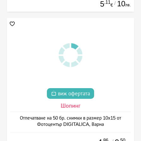
.11
10
5
/
лв.
€
виж офертата
Шопинг
Отпечатване на 50 бр. снимки в размер 10х15 от
Фотоцентър DIGITALICA, Варна
.86
.50