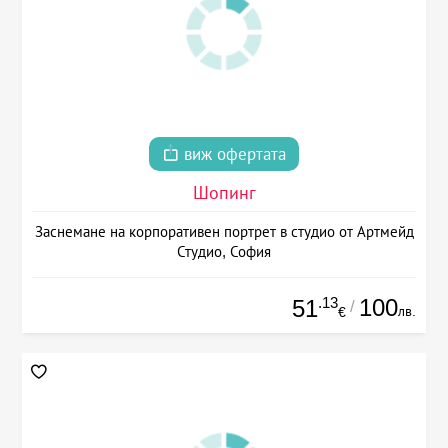
виж офертата
Шопинг
Заснемане на корпоративен портрет в студио от Артмейд
Студио, София
.13
100
51
/
лв.
€