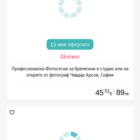
виж офертата
Шопинг
Професионална Фотосесия за бременни в студио или на
открито от фотограф Чавдар Арсов, София
.51
89
45
/
лв.
€