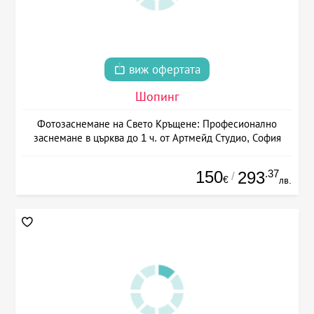
виж офертата
Шопинг
Фотозаснемане на Свето Кръщене: Професионално
заснемане в църква до 1 ч. от Артмейд Студио, София
150
.37
293
/
€
лв.