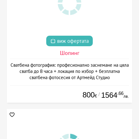
виж офертата
Шопинг
Сватбена фотография: професионално заснемане на цяла
сватба до 8 часа + локация по избор + безплатна
сватбена фотосесия от Артмейд Студио
800
.66
1564
/
€
лв.