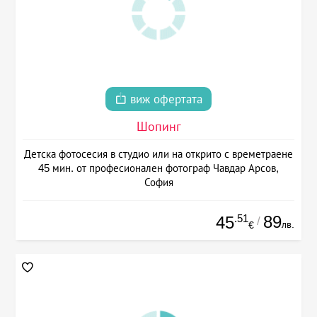
виж офертата
Шопинг
Детска фотосесия в студио или на открито с времетраене
45 мин. от професионален фотограф Чавдар Арсов,
София
.51
89
45
/
лв.
€