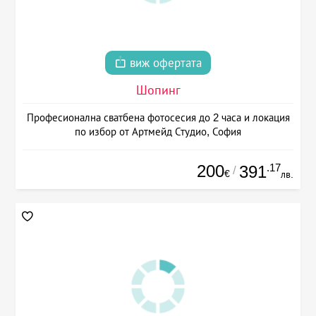
виж офертата
Шопинг
Професионална сватбена фотосесия до 2 часа и локация
по избор от Артмейд Студио, София
200
.17
391
/
€
лв.