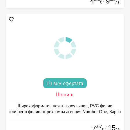
4
9
/
€
лв.
виж офертата
Шопинг
Широкоформатен печат върху винил, PVC фолио
или perfo фолио от рекламна агенция Number One, Варна
.67
15
7
/
лв.
€