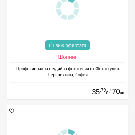
виж офертата
Шопинг
Професионална студийна фотосесия от Фотостудио
Перспектива, София
.79
70
35
/
лв.
€