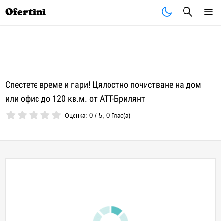
Почивки
Стоки
В града
Всички оферти
Ofertini
Спестете време и пари! Цялостно почистване на дом
или офис до 120 кв.м. от АТТ-Брилянт
Оценка:
0
/
5
,
0
Глас(а)