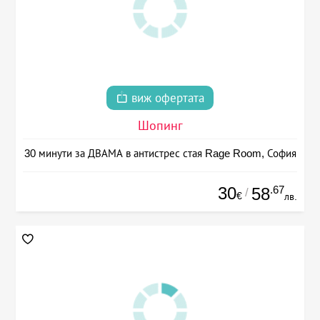
виж офертата
Шопинг
30 минути за ДВАМА в антистрес стая Rage Room, София
30
.67
58
/
€
лв.