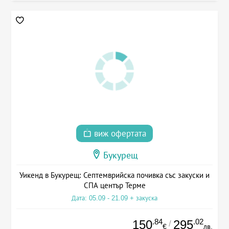
виж офертата
Букурещ
Уикенд в Букурещ: Септемврийска почивка със закуски и
СПА център Терме
Дата: 05.09 - 21.09 + закуска
.84
.02
150
295
/
€
лв.