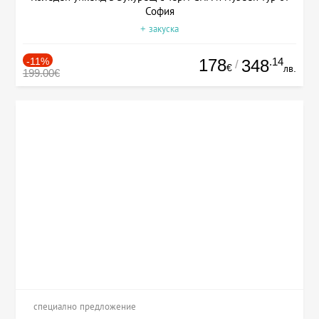
София
+ закуска
-11%
178
.14
348
/
€
лв.
199.00€
специално предложение