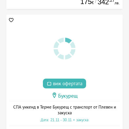
175
.27
342
/
€
лв.
виж офертата
Букурещ
СПА уикенд в Терме Букурещ с транспорт от Плевен и
закуска
Дата: 21.11 - 30.11 + закуска