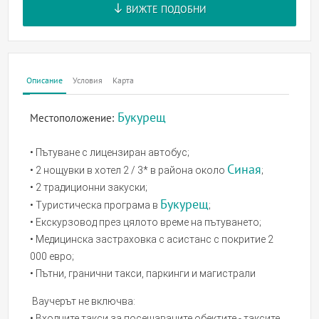
ВИЖТЕ ПОДОБНИ
Описание
Условия
Карта
Букурещ
Местоположение:
• Пътуване с лицензиран автобус;
Синая
• 2 нощувки в хотел 2 / 3* в района около
;
• 2 традиционни закуски;
Букурещ
• Туристическа програма в
;
• Екскурзовод през цялото време на пътуването;
• Медицинска застраховка с асистанс с покритие 2
000 евро;
• Пътни, гранични такси, паркинги и магистрали
Ваучерът не включва:
• Входните такси за посещаваните обектите - таксите