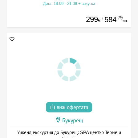
Дата: 18.09 - 21.09 + закуска
299
.79
584
/
€
лв.
виж офертата
Букурещ
Уикенд екскурзия до Букурещ: SPA център Терме и