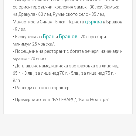
са ориентировъчни: кралския замък - 30 леи, Замъка
на Дракула - 60 леи, Румънското село - 35 леи,
църква
Манастира в Синая - 5 леи, Черната
в Брашов
- 9 леи.
Бран
Брашов
• Екскурзия до
и
- 20 евро /при
минимум 25 човека/.
• Посещение на ресторант с богата вечеря, изненади и
музика - 20 евро.
• Доплащане намедицинска застраховка за лица над
65 г. - 3 лв., за лица над 70 г. - 5лв., за лица над 75 г. -
8лв.
• Разходи от личен характер.
• Примерни хотели: "БУЛЕВАРД", "Каса Ноастра".