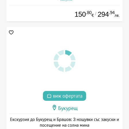
.80
.94
150
294
/
€
лв.
виж офертата
Букурещ
Екскурзия до Букурещ и Брашов: 3 нощувки със закуски и
посещение на солна мина