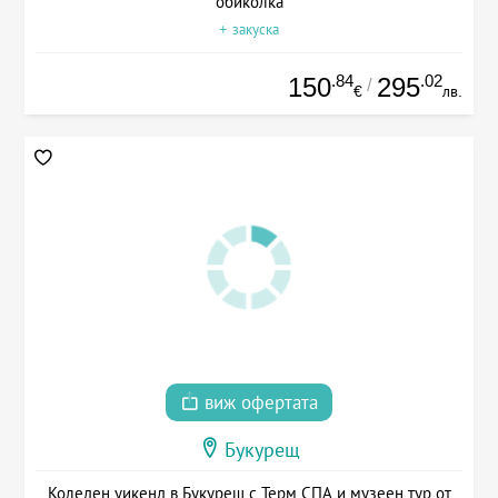
обиколка
+ закуска
.84
.02
150
295
/
€
лв.
виж офертата
Букурещ
Коледен уикенд в Букурещ с Терм СПА и музеен тур от