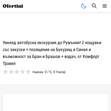
Почивки
Стоки
В града
Всички оферти
Ofertini
Уикенд автобусна екскурзия до Румъния! 2 нощувки
със закуски + посещения на Букурещ и Синая и
възможност за Бран и Брашов + водач, от Комфорт
Травел
Оценка:
0
/
5
,
0
Глас(а)