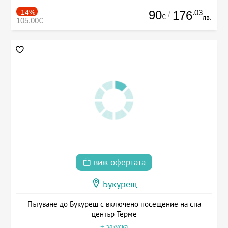
-14%
90
.03
176
/
€
лв.
105.00€
виж офертата
Букурещ
Пътуване до Букурещ с включено посещение на спа
център Терме
+ закуска