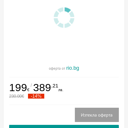
rio.bg
оферта от
199
389
/
.21
€
лв.
230.00
€
-14%
Изтекла оферта