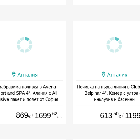
Анталия
Анталия
забравима почивка в Avena
Почивка на първа линия в Club
ort and SPA 4*, Алания с All
Belpinar 4*, Кемер с ултра
usive пакет и полет от София
инклузив и басейни
+ all inclusive
+ all inclusive
869
.62
.50
1699
613
119
/
/
€
лв.
€