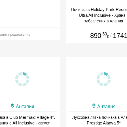
Почивка в Holiday Park Resort
Ultra All Inclusive - Храна 
забавления в Алания
+ all inclusive
.50
890
174
/
ално предложение
€
Анталия
Анталия
ка в Club Mermaid Village 4*,
Луксозна лятна почивка в Ал
ания с All Inclusive - август
Prestige Alanya 5*