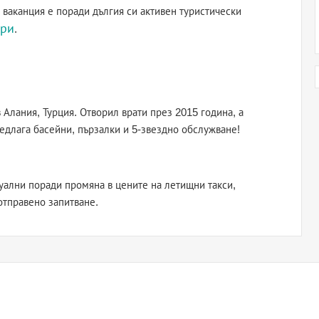
 ваканция е поради дългия си активен туристически
ри
.
в Алания, Турция. Отворил врати през 2015 година, а
едлага басейни, пързалки и 5-звездно обслужване!
уални поради промяна в цените на летищни такси,
отправено запитване.