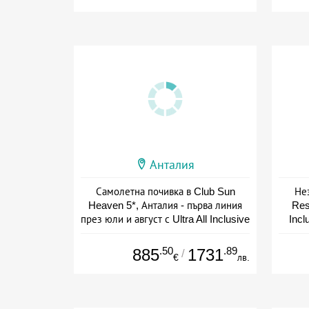
Анталия
Самолетна почивка в Club Sun
Не
Heaven 5*, Анталия - първа линия
Res
през юли и август с Ultra All Inclusive
Incl
+ all inclusive
.50
.89
885
1731
/
€
лв.