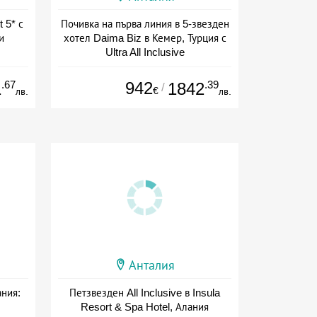
 5* с
Почивка на първа линия в 5-звезден
и
хотел Daima Biz в Кемер, Турция с
Ultra All Inclusive
+ all inclusive
.67
942
.39
1
1842
/
€
лв.
лв.
Анталия
ания:
Петзвезден All Inclusive в Insula
Resort & Spa Hotel, Алания