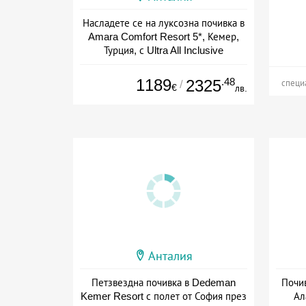
Насладете се на луксозна почивка в
Amara Comfort Resort 5*, Кемер,
Турция, с Ultra All Inclusive
+ all inclusive
1189
.48
2325
/
специ
€
лв.
Анталия
Петзвездна почивка в Dedeman
Почив
Kemer Resort с полет от София през
Ал