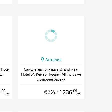
Анталия
 Hotel
Самолетна почивка в Grand Ring
 ол
Hotel 5*, Кемер, Турция: All Inclusive
с отворен басейн
+ all inclusive
.90
632
.09
9
1236
/
€
лв.
лв.