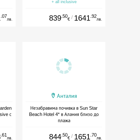
+ all inclusive
.07
.50
.92
1
839
1641
/
лв.
€
лв.
Анталия
Garden
Незабравима почивка в Sun Star
sive с
Beach Hotel 4* в Алания близо до
плажа
+ all inclusive
.61
.50
.70
8
844
1651
/
лв.
€
лв.