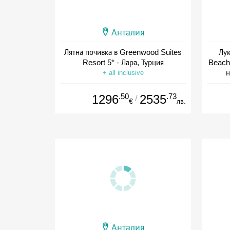
Анталия
Лятна почивка в Greenwood Suites
Лук
Resort 5* - Лара, Турция
Beach 
н
+ all inclusive
.50
.73
1296
2535
/
€
лв.
Анталия