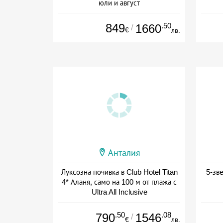
юли и август
+ all inclusive
849
.50
1660
/
€
лв.
Анталия
Луксозна почивка в Club Hotel Titan
5-зв
4* Аланя, само на 100 м от плажа с
Ultra All Inclusive
+ all inclusive
.50
.08
790
1546
/
€
лв.