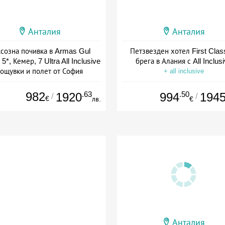
Анталия
Анталия
созна почивка в Armas Gul
Петзвезден хотел First Clas
5*, Кемер, 7 Ultra All Inclusive
брега в Алания с All Inclus
ощувки и полет от София
+ all inclusive
+ all inclusive
982
.63
.50
1920
994
194
/
/
€
лв.
€
Анталия