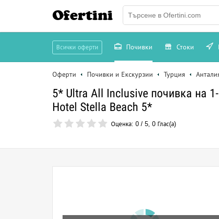
Ofertini
Почивки
Стоки
Всички оферти
Оферти
Почивки и Екскурзии
Турция
Антали
5* Ultra All Inclusive почивка на
Hotel Stella Beach 5*
Оценка:
0
/
5
,
0
Глас(а)