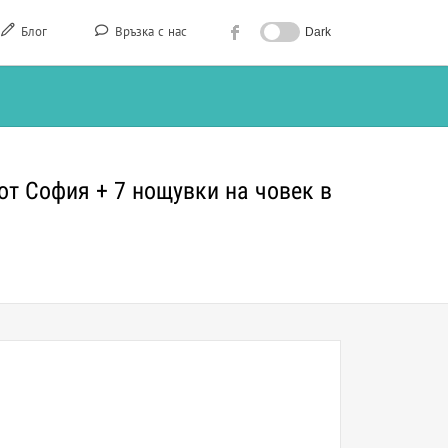
Блог
Връзка с нас
Dark
т от София + 7 нощувки на човек в