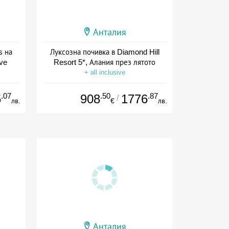
Анталия
s на
Луксозна почивка в Diamond Hill
ive
Resort 5*, Алания през лятото
+ all inclusive
.07
.50
.87
5
908
1776
/
лв.
€
лв.
Анталия