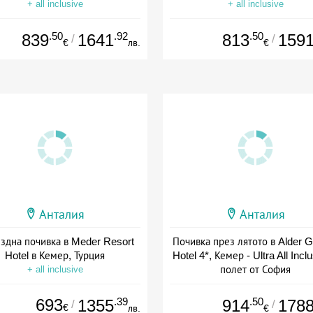
+ all inclusive
+ all inclusive
.50
.92
.50
839
1641
813
159
/
/
€
лв.
€
Анталия
Анталия
ездна почивка в Meder Resort
Почивка през лятото в Alder 
Hotel в Кемер, Турция
Hotel 4*, Кемер - Ultra All Inclu
полет от София
+ all inclusive
+ all inclusive
693
.39
.50
1355
914
178
/
/
€
лв.
€