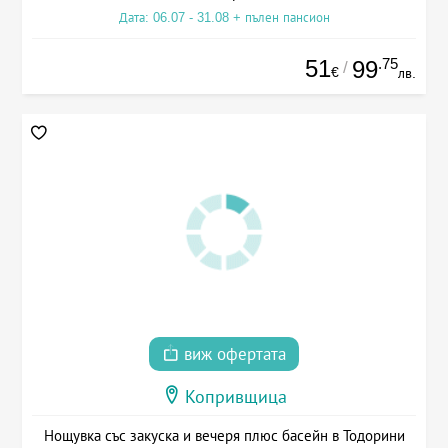
Дата: 06.07 - 31.08 + пълен пансион
51
.75
99
/
€
лв.
виж офертата
Копривщица
Нощувка със закуска и вечеря плюс басейн в Тодорини