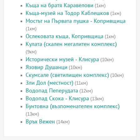
Къща на братя Каравелови
(1км)
Къща-музей на Тодор Каблешков
(1км)
Мостът на Първата пушка - Копривщица
(1км)
Ослековата къща, Копривщица
(1км)
Кулата (скален мегалитен комплекс)
(9км)
Исторически музей - Клисура
(10км)
Язовир Душанци
(10км)
Скумсале (светилищен комплекс)
(10км)
Зли Дол (местност)
(11км)
Водопад Пеперудата
(12км)
Водопад Скока - Клисура
(13км)
Бунтовна (възпоменателен комплекс)
(13км)
Връх Вежен
(14км)