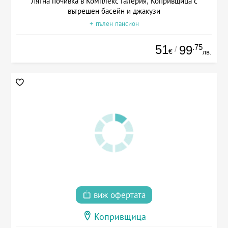
Лятна почивка в Комплекс Галерия, Копривщица с
вътрешен басейн и джакузи
+ пълен пансион
51
.75
99
/
€
лв.
виж офертата
Копривщица