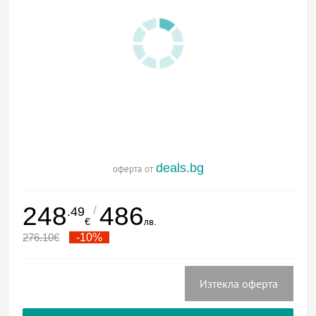
deals.bg
оферта от
248
486
/
.49
€
лв.
276.10
€
-10%
Изтекла оферта