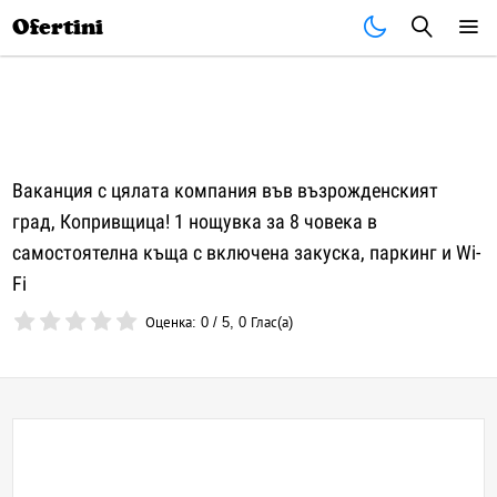
Почивки
Стоки
В града
Всички оферти
Ofertini
Ваканция с цялата компания във възрожденският
град, Копривщица! 1 нощувка за 8 човека в
самостоятелна къща с включена закуска, паркинг и Wi-
Fi
Оценка:
0
/
5
,
0
Глас(а)