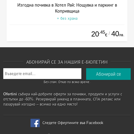
Изгодна почивка в Хотел Рай: Нощувка и паркинг в
Копривщица
+ без храна
.45
40
20
/
лв.
€
АБОНИРАЙ СЕ ЗА НАШИЯ Е-БЮЛЕТИН
Без спам. Отказ по всяко време.
Ofertini
събира най-добрите оферти за почивки, продукти и услуги с
отстъпки до -60%. Резервирай уикенд в планината, СПА релакс или
пазарувай изгодно – всичко на едно място!
Следете Офертините във Facebook