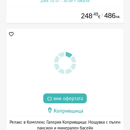
Дата: 01.07 - 30.09 + закуска
.49
486
248
/
лв.
€
виж офертата
Копривщица
Релакс в Комплекс Галерия Копривщица: Нощувка с пълен
пансион и минерален басейн