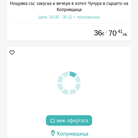
Нощувка със закуска и вечеря в хотел Чучура в сърцето на
Копривщица
Дата: 14.05 - 30.11 + полупансион
36
.41
70
/
€
лв.
виж офертата
Копривщица