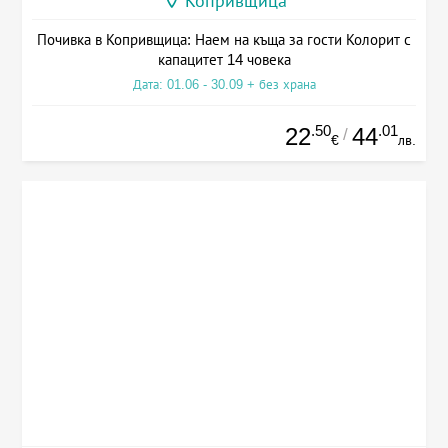
Копривщица
Почивка в Копривщица: Наем на къща за гости Колорит с
капацитет 14 човека
Дата: 01.06 - 30.09 + без храна
.50
.01
22
44
/
€
лв.