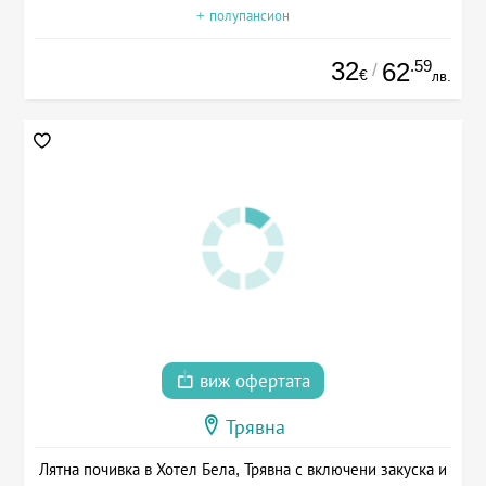
+ полупансион
32
.59
62
/
€
лв.
виж офертата
Трявна
Лятна почивка в Хотел Бела, Трявна с включени закуска и