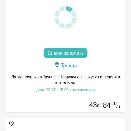
виж офертата
Трявна
Лятна почивка в Трявна - Нощувка със закуска и вечеря в
хотел Бела
Дата: 20.07 - 15.09 + полупансион
43
.10
84
/
€
лв.