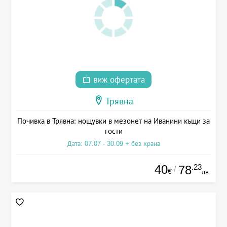
виж офертата
Трявна
Почивка в Трявна: нощувки в мезонет на Иванини къщи за
гости
Дата: 07.07 - 30.09 + без храна
40
.23
78
/
€
лв.