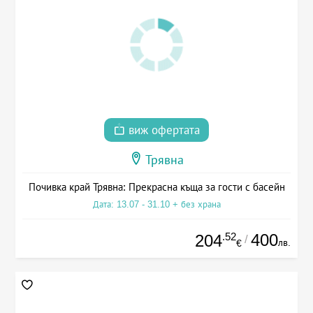
виж офертата
Трявна
Почивка край Трявна: Прекрасна къща за гости с басейн
Дата: 13.07 - 31.10 + без храна
.52
400
204
/
лв.
€