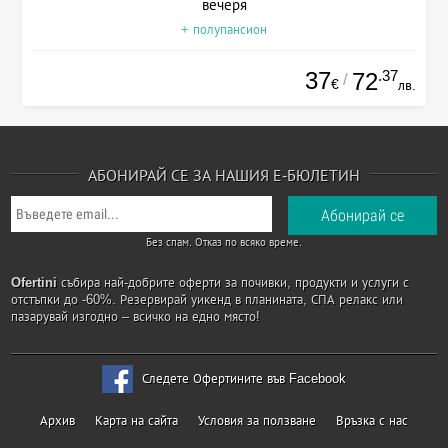
вечеря
+ полупансион
37
.37
72
/
€
лв.
АБОНИРАЙ СЕ ЗА НАШИЯ Е-БЮЛЕТИН
Без спам. Отказ по всяко време.
Ofertini
събира най-добрите оферти за почивки, продукти и услуги с
отстъпки до -60%. Резервирай уикенд в планината, СПА релакс или
пазарувай изгодно – всичко на едно място!
Следете Офертините във Facebook
Архив
Карта на сайта
Условия за ползване
Връзка с нас