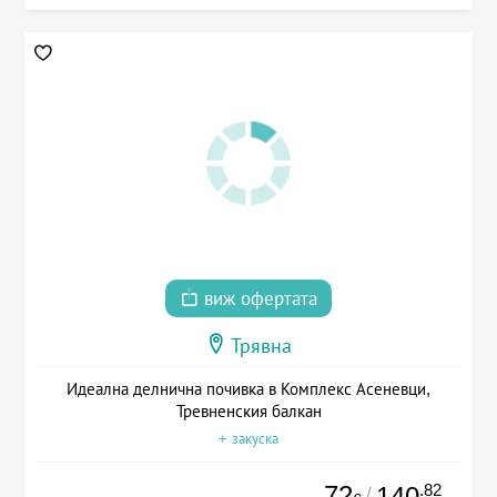
виж офертата
Трявна
Идеална делнична почивка в Комплекс Асеневци,
Тревненския балкан
+ закуска
72
.82
140
/