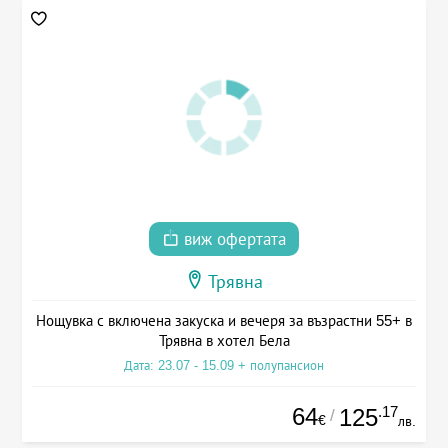
виж офертата
Трявна
Нощувка с включена закуска и вечеря за възрастни 55+ в
Трявна в хотел Бела
Дата: 23.07 - 15.09 + полупансион
64
.17
125
/
€
лв.