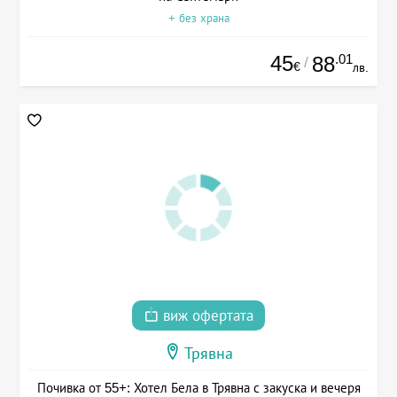
+ без храна
45
.01
88
/
€
лв.
виж офертата
Трявна
Почивка от 55+: Хотел Бела в Трявна с закуска и вечеря