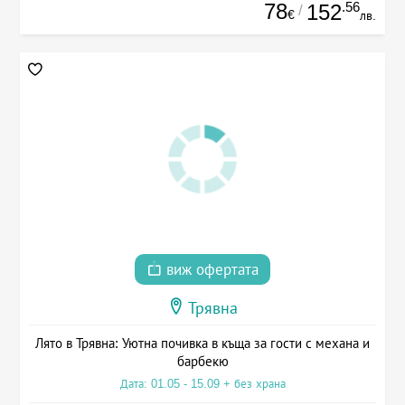
78
.56
152
/
€
лв.
виж офертата
Трявна
Лято в Трявна: Уютна почивка в къща за гости с механа и
барбекю
Дата: 01.05 - 15.09 + без храна