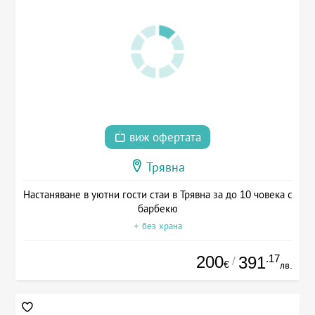
виж офертата
Трявна
Настаняване в уютни гости стаи в Трявна за до 10 човека с
барбекю
+ без храна
200
.17
391
/
€
лв.