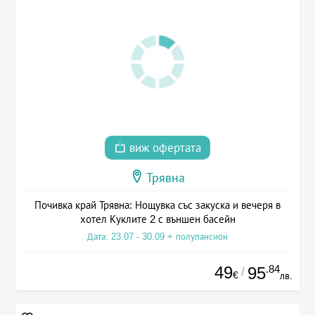
виж офертата
Трявна
Почивка край Трявна: Нощувка със закуска и вечеря в
хотел Куклите 2 с външен басейн
Дата: 23.07 - 30.09 + полупансион
49
.84
95
/
€
лв.