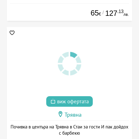
65
.13
127
/
€
лв.
виж офертата
Трявна
Почивка в центъра на Трявна в Стаи за гости И пак дойдох
с барбекю