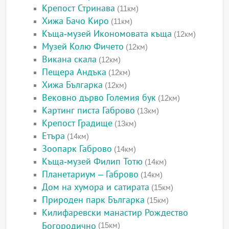
Крепост Стринава
(11км)
Хижа Бачо Киро
(11км)
Къща-музей Икономовата къща
(12км)
Музей Колю Фичето
(12км)
Викана скала
(12км)
Пещера Андъка
(12км)
Хижа Българка
(12км)
Вековно дърво Големия бук
(12км)
Картинг писта Габрово
(13км)
Крепост Градище
(13км)
Етъра
(14км)
Зоопарк Габрово
(14км)
Къща-музей Филип Тотю
(14км)
Планетариум – Габрово
(14км)
Дом на хумора и сатирата
(15км)
Природен парк Българка
(15км)
Килифаревски манастир Рождество
Богородично
(15км)