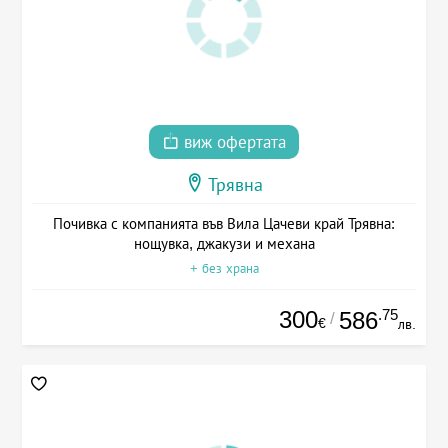
виж офертата
Трявна
Почивка с компанията във Вила Цачеви край Трявна:
нощувка, джакузи и механа
+ без храна
300
.75
586
/
€
лв.