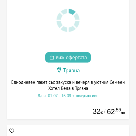
виж офертата
Трявна
Еднодневен пакет със закуска и вечеря в уютния Семеен
Хотел Бела в Трявна
Дата: 01.07 - 15.09 + полупансион
32
.59
62
/
€
лв.