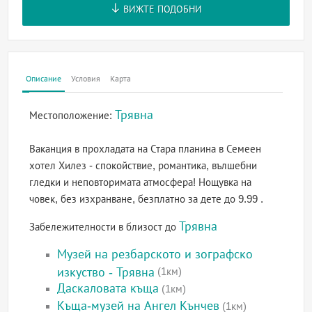
ВИЖТЕ ПОДОБНИ
Описание
Условия
Карта
Трявна
Местоположение:
Ваканция в прохладата на Стара планина в Семеен
хотел Хилез - спокойствие, романтика, вълшебни
гледки и неповторимата атмосфера! Нощувка на
човек, без изхранване, безплатно за дете до 9.99 .
Трявна
Забележителности в близост до
Музей на резбарското и зографско
изкуство - Трявна
(1км)
Даскаловата къща
(1км)
Къща-музей на Ангел Кънчев
(1км)