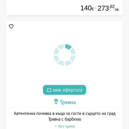
140
.82
273
/
€
лв.
виж офертата
Трявна
Автентична почивка в къща за гости в сърцето на град
Трявна с барбекю
+ без храна