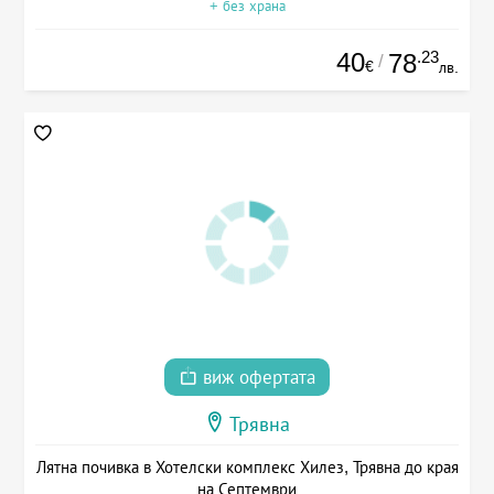
+ без храна
40
.23
78
/
€
лв.
виж офертата
Трявна
Лятна почивка в Хотелски комплекс Хилез, Трявна до края
на Септември