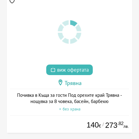
виж офертата
Трявна
Почивка в Къща за гости Под орехите край Трявна -
нощувка за 8 човека, басейн, барбекю
+ без храна
140
.82
273
/
€
лв.