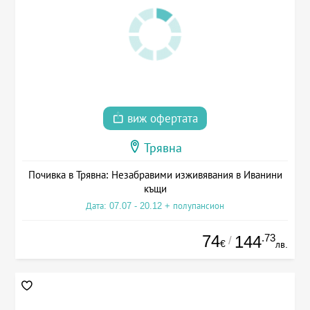
виж офертата
Трявна
Почивка в Трявна: Незабравими изживявания в Иванини
къщи
Дата: 07.07 - 20.12 + полупансион
74
.73
144
/
€
лв.