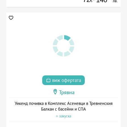
€
лв.
виж офертата
Трявна
Уикенд почивка в Комплекс Асеневци в Тревненския
Балкан с басейни и СПА
+ закуска