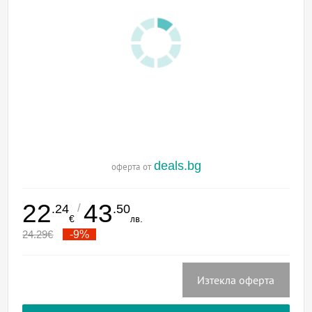
deals.bg
оферта от
22
43
/
.24
.50
€
лв.
24.29
€
-9%
Изтекла оферта