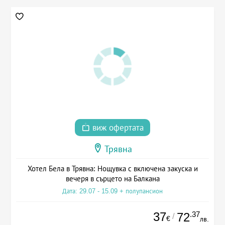
виж офертата
Трявна
Хотел Бела в Трявна: Нощувка с включена закуска и
вечеря в сърцето на Балкана
Дата: 29.07 - 15.09 + полупансион
37
.37
72
/
€
лв.