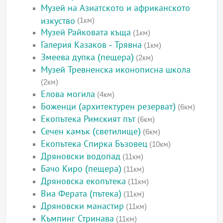
Музей на Азиатското и африканското
изкуство
(1км)
Музей Райковата къща
(1км)
Галерия Казаков - Трявна
(1км)
Змеева дупка (пещера)
(2км)
Музей Тревненска иконописна школа
(2км)
Елова могила
(4км)
Боженци (архитектурен резерват)
(6км)
Екопътека Римският път
(6км)
Сечен камък (светилище)
(6км)
Екопътека Спирка Бъзовец
(10км)
Дряновски водопад
(11км)
Бачо Киро (пещера)
(11км)
Дряновска екопътека
(11км)
Виа Ферата (пътека)
(11км)
Дряновски манастир
(11км)
Къмпинг Стринава
(11км)