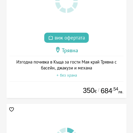
виж офертата
Трявна
Изгодна почивка в Къща за гости Мая край Трявна с
басейн, джакузи и механа
+ без храна
350
.54
684
/
€
лв.