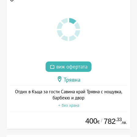
виж офертата
Трявна
Отдих в Къща за гости Савина край Трявна с нощувка,
барбекю и двор
+ без храна
400
.33
782
/
€
лв.