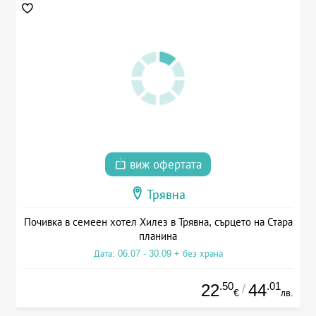
виж офертата
Трявна
Почивка в семеен хотел Хилез в Трявна, сърцето на Стара
планина
Дата: 06.07 - 30.09 + без храна
.50
.01
22
44
/
€
лв.