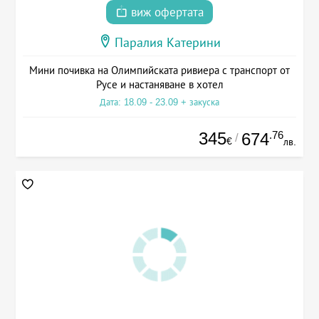
виж офертата
Паралия Катерини
Мини почивка на Олимпийската ривиера с транспорт от
Русе и настаняване в хотел
Дата: 18.09 - 23.09 + закуска
345
.76
674
/
€
лв.