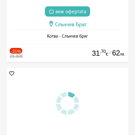
виж офертата
Слънчев Бряг
Котва - Слънчев бряг
-21%
.70
62
31
/
лв.
€
39.88€