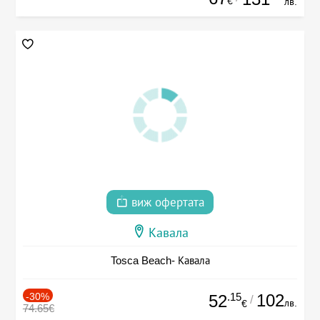
€
лв.
виж офертата
Кавала
Tosca Beach- Кавала
-30%
.15
102
52
/
лв.
€
74.65€