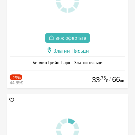
виж офертата
Златни Пясъци
Берлин Грийн Парк - Златни пясъци
-25%
.75
66
33
/
лв.
€
44.99€