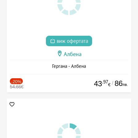
виж офертата
Албена
Гергана - Албена
-20%
.97
86
43
/
лв.
€
54.66€