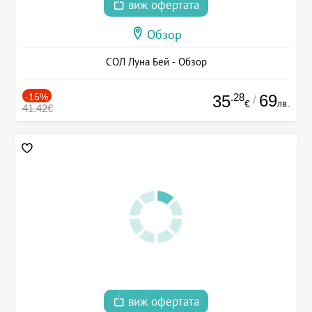
виж офертата
Обзор
СОЛ Луна Бей - Обзор
-15%
.28
69
35
/
лв.
€
41.42€
виж офертата