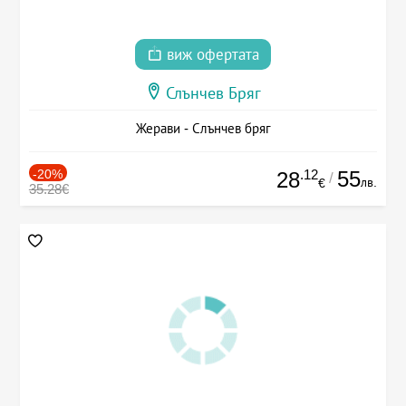
виж офертата
Слънчев Бряг
Жерави - Слънчев бряг
-20%
.12
55
28
/
лв.
€
35.28€