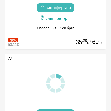
виж офертата
Слънчев Бряг
Марвел - Слънчев бряг
-30%
.28
69
35
/
лв.
€
50.11€