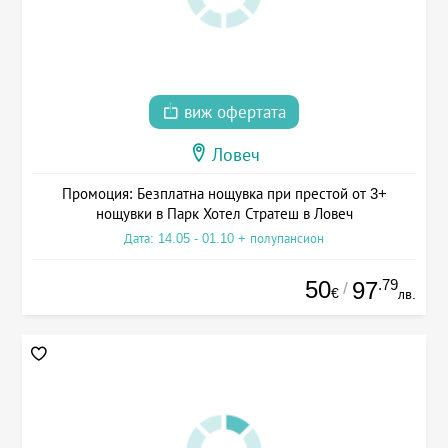
виж офертата
Ловеч
Промоция: Безплатна нощувка при престой от 3+
нощувки в Парк Хотел Стратеш в Ловеч
Дата: 14.05 - 01.10 + полупансион
50
.79
97
/
€
лв.