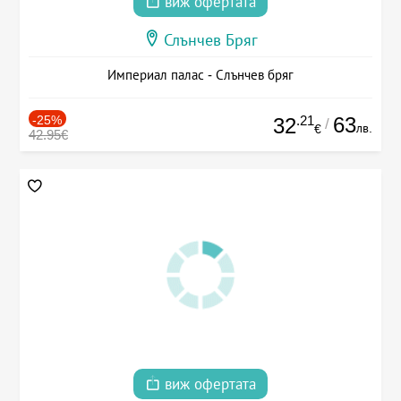
виж офертата
Слънчев Бряг
Империал палас - Слънчев бряг
-25%
.21
63
32
/
лв.
€
42.95€
виж офертата