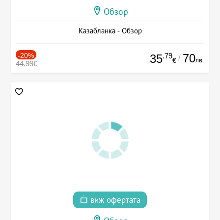
Обзор
Казабланка - Обзор
-20%
.79
70
35
/
лв.
€
44.99€
виж офертата