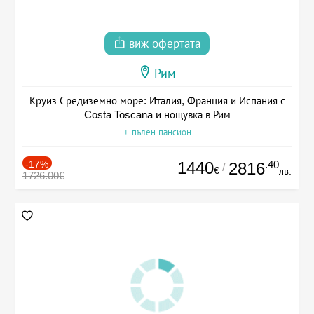
виж офертата
Рим
Круиз Средиземно море: Италия, Франция и Испания с
Costa Toscana и нощувка в Рим
+ пълен пансион
-17%
1440
.40
2816
/
€
лв.
1726.00€