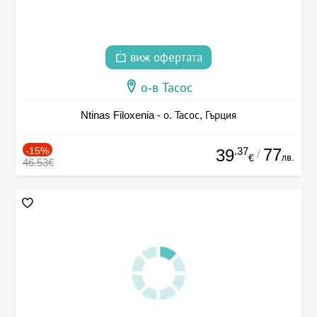
виж офертата
о-в Тасос
Ntinas Filoxenia - о. Тасос, Гърция
-15%
.37
77
39
/
лв.
€
46.53€