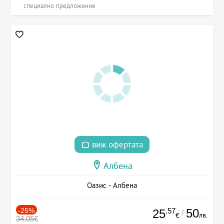
специално предложение
виж офертата
Албена
Оазис - Албена
-25%
.57
50
25
/
лв.
€
34.05€