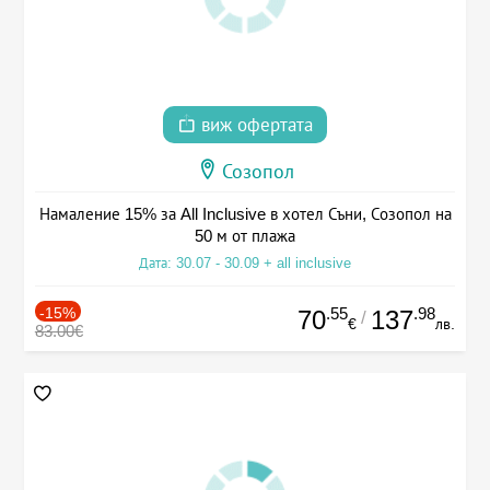
виж офертата
Созопол
Намаление 15% за All Inclusive в хотел Съни, Созопол на
50 м от плажа
Дата: 30.07 - 30.09 + all inclusive
-15%
.55
.98
70
137
/
€
лв.
83.00€