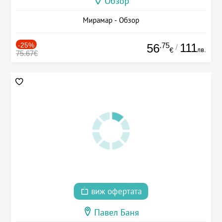
Обзор
Мирамар - Обзор
-25%
.75
111
56
/
лв.
€
75.67€
виж офертата
Павел Баня