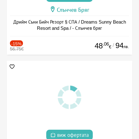
Слънчев Бряг
Дрийм Съни Бийч Резорт § СПА / Dreams Sunny Beach
Resort and Spa / - Слънчев бряг
-15%
.06
94
48
/
лв.
€
56.75€
виж офертата