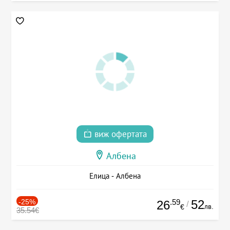
виж офертата
Албена
Елица - Албена
-25%
.59
52
26
/
лв.
€
35.54€