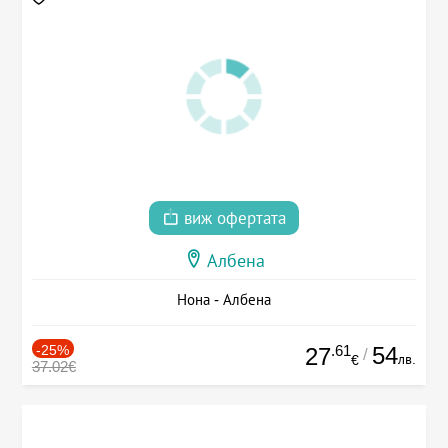
виж офертата
Албена
Нона - Албена
-25%
.61
54
27
/
лв.
€
37.02€