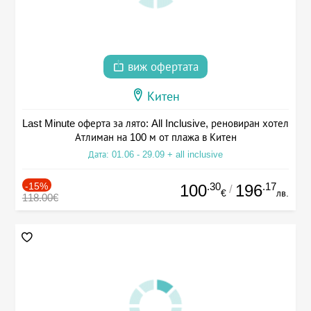
виж офертата
Китен
Last Minute оферта за лято: All Inclusive, реновиран хотел
Атлиман на 100 м от плажа в Китен
Дата: 01.06 - 29.09 + all inclusive
-15%
.30
.17
100
196
/
€
лв.
118.00€