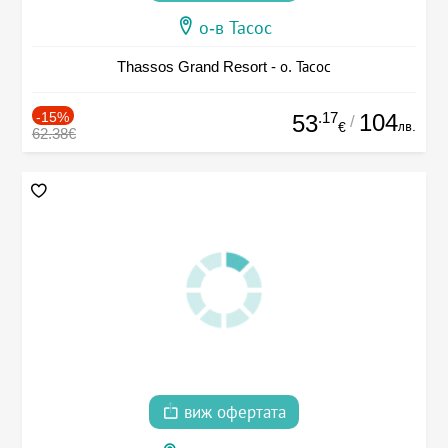
о-в Тасос
Thassos Grand Resort - о. Тасос
-15%
.17
104
53
/
лв.
€
62.38€
виж офертата