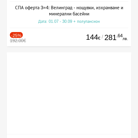
СПА оферта 3=4: Велинград - нощувки, изхранване и
минерални басейни
Дата: 01.07 - 30.09 + полупансион
-25%
144
.64
281
/
€
лв.
192.00€