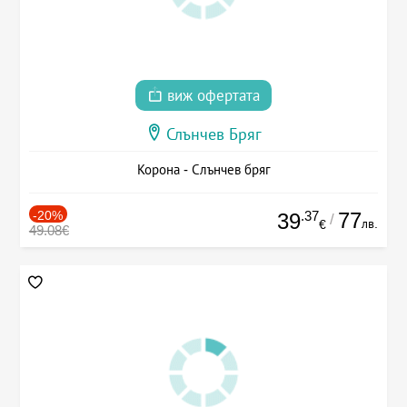
виж офертата
Слънчев Бряг
Корона - Слънчев бряг
-20%
.37
77
39
/
лв.
€
49.08€