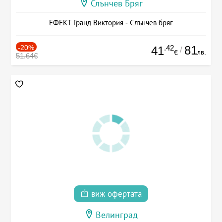
Слънчев Бряг
ЕФЕКТ Гранд Виктория - Слънчев бряг
-20%
.42
81
41
/
лв.
€
51.64€
виж офертата
Велинград