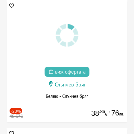
виж офертата
Слънчев Бряг
Белвю - Слънчев бряг
-20%
.86
76
38
/
лв.
€
48.57€