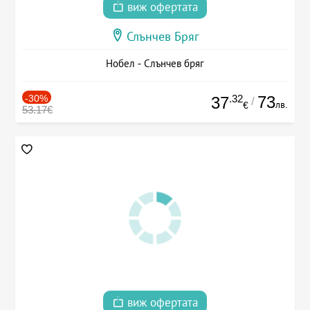
виж офертата
Слънчев Бряг
Нобел - Слънчев бряг
-30%
.32
73
37
/
лв.
€
53.17€
виж офертата