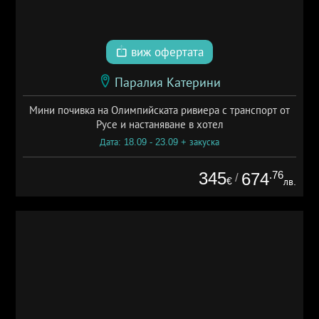
виж офертата
Паралия Катерини
Мини почивка на Олимпийската ривиера с транспорт от
Русе и настаняване в хотел
Дата: 18.09 - 23.09 + закуска
345
.76
674
/
€
лв.