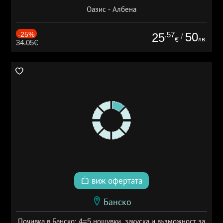
Оазис - Албена
-25%
.57
50
25
/
лв.
€
34.05€
виж офертата
Банско
Почивка в Банско: 4=5 нощувки, закуска и възможност за