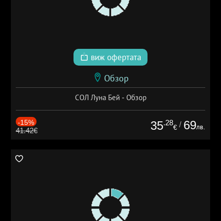
виж офертата
Обзор
СОЛ Луна Бей - Обзор
-15%
.28
69
35
/
лв.
€
41.42€