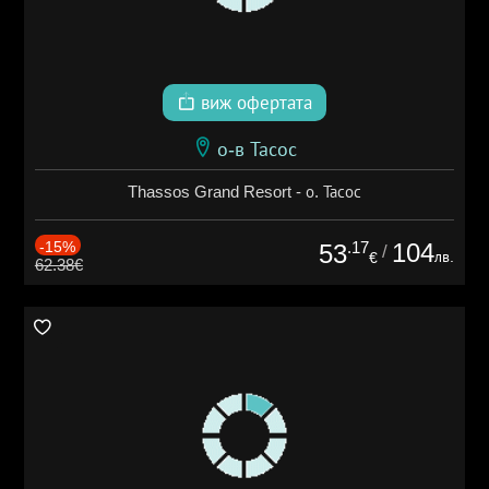
виж офертата
о-в Тасос
Thassos Grand Resort - о. Тасос
-15%
.17
104
53
/
лв.
€
62.38€