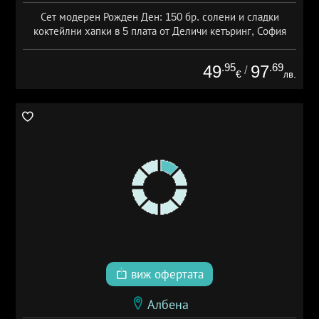
Сет модерен Рожден Ден: 150 бр. солени и сладки
коктейлни хапки в 5 плата от Деличи кетъринг, София
.95
.69
49
97
/
€
лв.
виж офертата
Албена