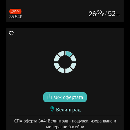
-25%
.59
52
26
/
лв.
€
35.54€
виж офертата
Велинград
СПА оферта 3=4: Велинград - нощувки, изхранване и
минерални басейни