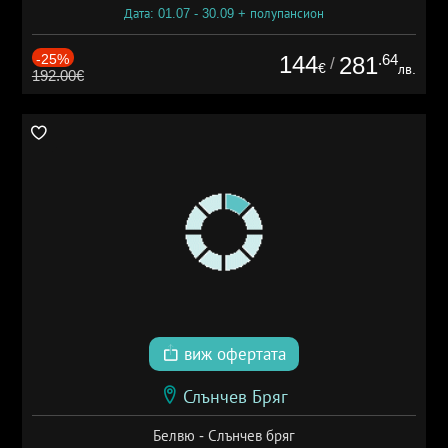
Дата: 01.07 - 30.09 + полупансион
-25%
144
.64
281
/
€
лв.
192.00€
виж офертата
Слънчев Бряг
Белвю - Слънчев бряг