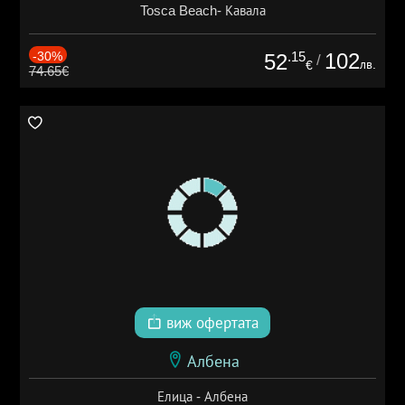
Tosca Beach- Кавала
-30%
.15
102
52
/
лв.
€
74.65€
виж офертата
Албена
Елица - Албена