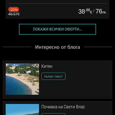
-20%
.86
76
38
/
лв.
€
48.57€
ПОКАЖИ ВСИЧКИ ОФЕРТИ...
Интересно от блога
Китен
пълен текст
Почивка на Свети Влас