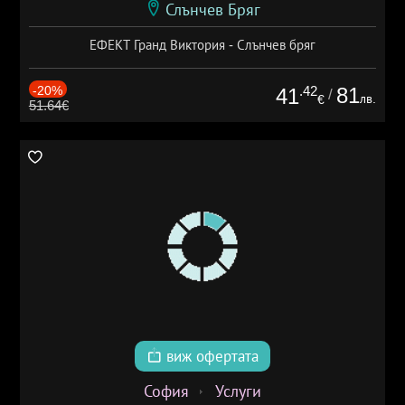
Слънчев Бряг
ЕФЕКТ Гранд Виктория - Слънчев бряг
-20%
.42
81
41
/
лв.
€
51.64€
виж офертата
София
Услуги