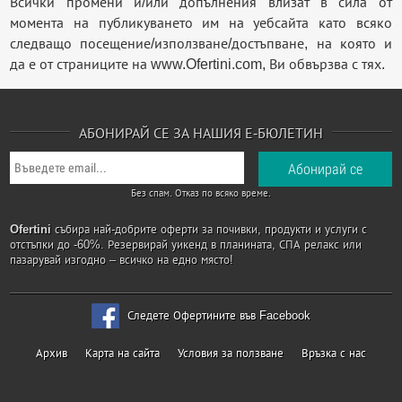
Всички промени и/или допълнения влизат в сила от
момента на публикуването им на уебсайта като всяко
следващо посещение/използване/достъпване, на която и
да е от страниците на www.Ofertini.com, Ви обвързва с тях.
АБОНИРАЙ СЕ ЗА НАШИЯ Е-БЮЛЕТИН
Без спам. Отказ по всяко време.
Ofertini
събира най-добрите оферти за почивки, продукти и услуги с
отстъпки до -60%. Резервирай уикенд в планината, СПА релакс или
пазарувай изгодно – всичко на едно място!
Следете Офертините във Facebook
Архив
Карта на сайта
Условия за ползване
Връзка с нас