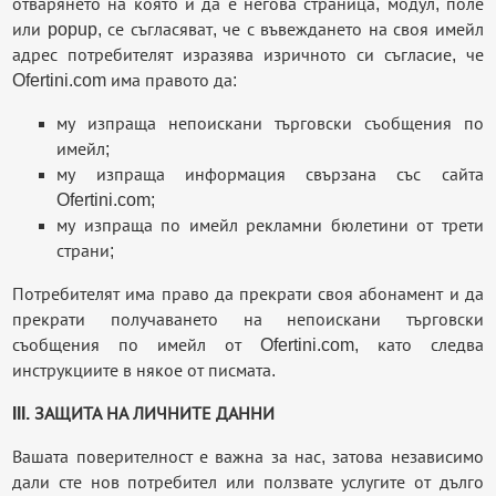
отварянето на която и да е негова страница, модул, поле
или popup, се съгласяват, че с въвеждането на своя имейл
адрес потребителят изразява изричното си съгласие, че
Ofertini.com има правото да:
му изпраща непоискани търговски съобщения по
имейл;
му изпраща информация свързана със сайта
Ofertini.com;
му изпраща по имейл рекламни бюлетини от трети
страни;
Потребителят има право да прекрати своя абонамент и да
прекрати получаването на непоискани търговски
съобщения по имейл от Ofertini.com, като следва
инструкциите в някое от писмата.
III. ЗАЩИТА НА ЛИЧНИТЕ ДАННИ
Вашата поверителност е важна за нас, затова независимо
дали сте нов потребител или ползвате услугите от дълго