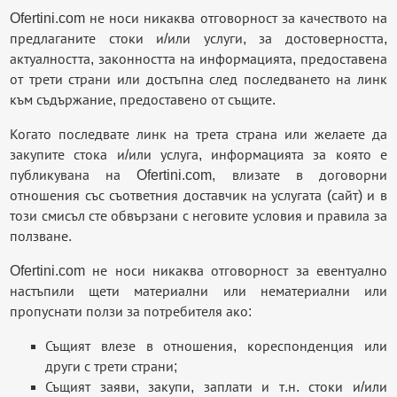
Ofertini.com не носи никаква отговорност за качеството на
предлаганите стоки и/или услуги, за достоверността,
актуалността, законността на информацията, предоставена
от трети страни или достъпна след последването на линк
към съдържание, предоставено от същите.
Когато последвате линк на трета страна или желаете да
закупите стока и/или услуга, информацията за която е
публикувана на Ofertini.com, влизате в договорни
отношения със съответния доставчик на услугата (сайт) и в
този смисъл сте обвързани с неговите условия и правила за
ползване.
Ofertini.com не носи никаква отговорност за евентуално
настъпили щети материални или нематериални или
пропуснати ползи за потребителя ако:
Същият влезе в отношения, кореспонденция или
други с трети страни;
Същият заяви, закупи, заплати и т.н. стоки и/или