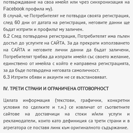
потвърждаване на своа имейл или чрез синхронизация на
Facebook профила му).
В случай, че Потребителят не потвърди своята регистрация,
след 60 дни от датата на регистрация, неговите данни ще
бъдат изтрити и профилът му заличен.
6.2 След потвърдена регистрация, Потребителят има пълен
достъп до услугите на САЙТА. За да прекрати използването
на САЙТА и неговите лични данни да бъдат заличени,
Потребителят трябва да изпрати имейл със своето желание,
единствено от имейла с който е направена регистрацията,
за да бъде потвърдена неговата самоличност.
6.3 Изтрити обяви и акаунти не се възстановяват.
IV. ТРЕТИ СТРАНИ И ОГРАНИЧЕНА ОТГОВОРНОСТ
Цялата информация (текстови, графични, конкретни
условия по сделките и т.н.) се извличат от съответните
сайтове на доставчици на стоки и/или услуги и
рекламодатели, които като дефиниция са трети страни и в
агрегатора се поставя линк към оригиналното съдържание.