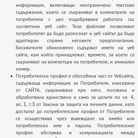
информация, включващи неограничено текстово
съдържание, които се съхраняват в компютрите на
потребителя с цел подобряване работата със
съответния уеб сайт. Тези файлове позволяват
потребителят да бъде разпознат и уеб сайтът да бъде
адаптиран спрямо неговите предпочитания.
Бисквитките обикновено съдържат името на уеб
сайта, към който принадлежат, времето, за което се
съхраняват на компютъра на потребителя, и уникален
номер.
Потребителски профил е обособена част от Уебсайта,
съдържаща информация за Потребителя, изисквана
от САЙТА, съхранявана при него, ползвана и
обработвана единствено и само за целите по чл. 4,
ал. 1, т.3 от Закона за защита на личните данни, като
достъпът до потребителския профил от Потребителя
се осъществява чрез въвеждане на имейл или
потребителско име и парола. Потребителският
профил обслужва и комуникацията между