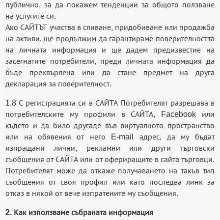
публично, за да покажем тенденции за общото ползване
на услугите си.
Ако САЙТЪТ участва в сливане, придобиване или продажба
на активи, ще продължим да гарантираме поверителността
на личната информация и ще дадем предизвестие на
засегнатите потребители, преди личната информация да
бъде прехвърлена или да стане предмет на друга
декларация за поверителност.
1.8 С регистрацията си в САЙТА Потребителят разрешава в
потребителските му профили в САЙТА, Facebook или
където и да било другаде във виртуалното пространство
или на обявения от него E-mail адрес, да му бъдат
изпращани лични, рекламни или други търговски
съобщения от САЙТА или от офериращите в сайта търговци.
Потребителят може да откаже получаването на такъв тип
съобщения от своя профил или като последва линк за
отказ в някой от вече изпратените му съобщения.
2. Как използваме събраната информация