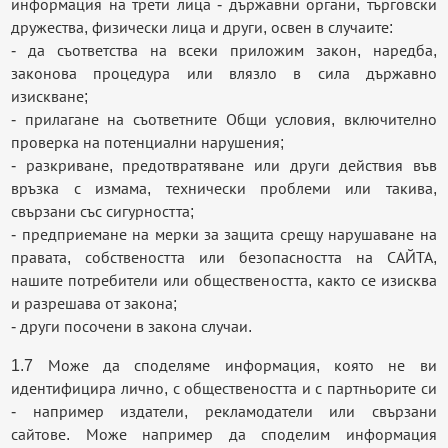
информация на трети лица - държавни органи, търговски
дружества, физически лица и други, освен в случаите:
- да съответства на всеки приложим закон, наредба,
законова процедура или влязло в сила държавно
изискване;
- прилагане на съответните Общи условия, включително
проверка на потенциални нарушения;
- разкриване, предотвратяване или други действия във
връзка с измама, технически проблеми или такива,
свързани със сигурността;
- предприемане на мерки за защита срещу нарушаване на
правата, собствеността или безопасността на САЙТА,
нашите потребители или обществеността, както се изисква
и разрешава от закона;
- други посочени в закона случаи.
1.7 Може да споделяме информация, която не ви
идентифицира лично, с обществеността и с партньорите си
- например издатели, рекламодатели или свързани
сайтове. Може например да споделим информация