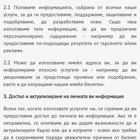
2.1 Ползваме информацията, събрана от всички наши
услуги, за да ги предоставяме, поддържаме, защитаваме и
подобряваме, да разработваме нови. Също така
използваме тази информация, за да ви предлагаме
персонализирано съдържание - например да ви
предоставяме по-подходящи резултати от търсенето и/или
реклами.
2.2 Може да използваме имейл адреса ви, за да ви
информираме относно услугите си - например да ви
уведомяваме за предстоящи промени или подобрения,
както и да изпращаме нашия имейл бюлетин.
3. Достъп и актуализиране на личната ви информация
Всеки път, когато използвате услугите ни, се стремим да ви
предоставим достъп до личната ви информация. Ако тя е
неправилна, се опитваме да ви дадем възможности да я
актуализирате бързо или да я изтриете - освен ако трябва
да я съхраняваме поради уважителни причини от бизнес