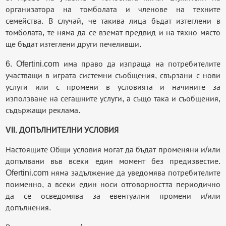
организатора на томболата и членове на техните
семейства. В случай, че такива лица бъдат изтеглени в
томболата, те няма да се вземат предвид и на тяхно място
ще бъдат изтеглени други печеливши.
6. Ofertini.com има право да изпраща на потребителите
участващи в играта системни съобщения, свързани с нови
услуги или с промени в условията и начините за
използване на сегашните услуги, а също така и съобщения,
съдържащи реклама.
VII. ДОПЪЛНИТЕЛНИ УСЛОВИЯ
Настоящите Общи условия могат да бъдат променяни и/или
допълвани във всеки един момент без предизвестие.
Ofertini.com няма задължение да уведомява потребителите
поименно, а всеки един носи отговорността периодично
да се осведомява за евентуални промени и/или
допълнения.