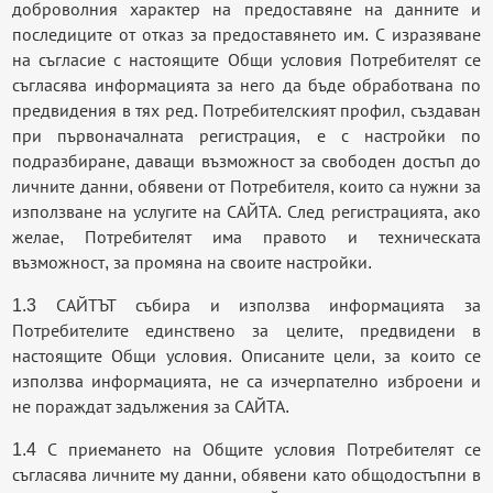
доброволния характер на предоставяне на данните и
последиците от отказ за предоставянето им. С изразяване
на съгласие с настоящите Общи условия Потребителят се
съгласява информацията за него да бъде обработвана по
предвидения в тях ред. Потребителският профил, създаван
при първоначалната регистрация, е с настройки по
подразбиране, даващи възможност за свободен достъп до
личните данни, обявени от Потребителя, които са нужни за
използване на услугите на САЙТА. След регистрацията, ако
желае, Потребителят има правото и техническата
възможност, за промяна на своите настройки.
1.3 САЙТЪТ събира и използва информацията за
Потребителите единствено за целите, предвидени в
настоящите Общи условия. Описаните цели, за които се
използва информацията, не са изчерпателно изброени и
не пораждат задължения за САЙТА.
1.4 С приемането на Общите условия Потребителят се
съгласява личните му данни, обявени като общодостъпни в