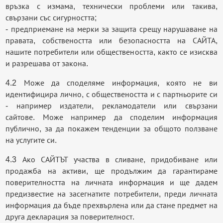
връзка с измама, технически проблеми или такива,
свързани със сигурността;
- предприемане на мерки за защита срещу нарушаване на
правата, собствеността или безопасността на САЙТА,
нашите потребители или обществеността, както се изисква
и разрешава от закона.
4.2 Може да споделяме информация, която не ви
идентифицира лично, с обществеността и с партньорите си
- например издатели, рекламодатели или свързани
сайтове. Може например да споделим информация
публично, за да покажем тенденции за общото ползване
на услугите си.
4.3 Ако САЙТЪТ участва в сливане, придобиване или
продажба на активи, ще продължим да гарантираме
поверителността на личната информация и ще дадем
предизвестие на засегнатите потребители, преди личната
информация да бъде прехвърлена или да стане предмет на
друга декларация за поверителност.