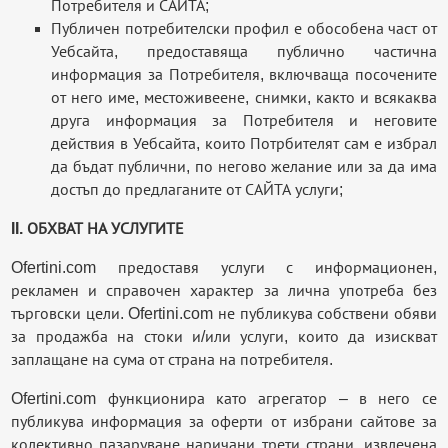
Потребителя и САЙТА;
Публичен потребителски профил е обособена част от
Уебсайта, предоставяща публично частична
информация за Потребителя, включваща посочените
от него име, местоживеене, снимки, както и всякаква
друга информация за Потребителя и неговите
действия в Уебсайта, които Потрбителят сам е избрал
да бъдат публични, по негово желание или за да има
достъп до предлаганите от САЙТА услуги;
II. ОБХВАТ НА УСЛУГИТЕ
Ofertini.com предоставя услуги с информационен,
рекламен и справочен характер за лична употреба без
търговски цели. Ofertini.com не публикува собствени обяви
за продажба на стоки и/или услуги, които да изискват
заплащане на сума от страна на потребителя.
Ofertini.com функционира като агрегатор – в него се
публикува информация за оферти от избрани сайтове за
колективно пазаруване наричани трети страни, извлечена