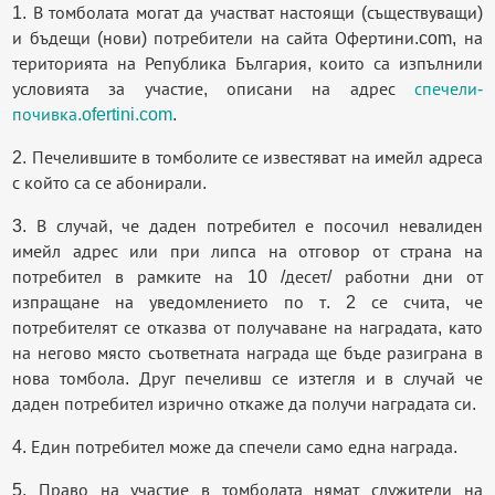
1. В томболата могат да участват настоящи (съществуващи)
и бъдещи (нови) потребители на сайта Офертини.com, на
територията на Република България, които са изпълнили
условията за участие, описани на адрес
спечели-
почивка.ofertini.com
.
2. Печелившите в томболите се известяват на имейл адреса
с който са се абонирали.
3. В случай, че даден потребител е посочил невалиден
имейл адрес или при липса на отговор от страна на
потребител в рамките на 10 /десет/ работни дни от
изпращане на уведомлението по т. 2 се счита, че
потребителят се отказва от получаване на наградата, като
на негово място съответната награда ще бъде разиграна в
нова томбола. Друг печеливш се изтегля и в случай че
даден потребител изрично откаже да получи наградата си.
4. Един потребител може да спечели само една награда.
5. Право на участие в томболата нямат служители на