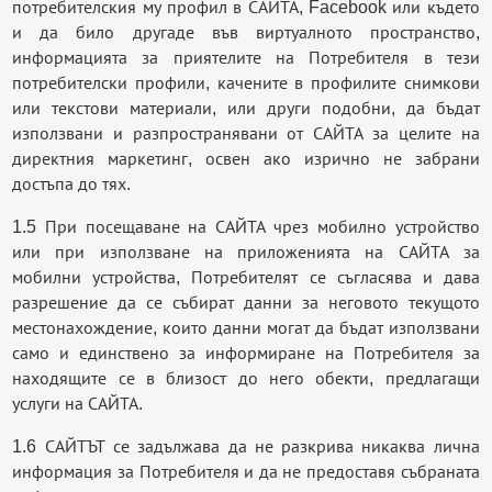
потребителския му профил в САЙТА, Facebook или където
и да било другаде във виртуалното пространство,
информацията за приятелите на Потребителя в тези
потребителски профили, качените в профилите снимкови
или текстови материали, или други подобни, да бъдат
използвани и разпространявани от САЙТА за целите на
директния маркетинг, освен ако изрично не забрани
достъпа до тях.
1.5 При посещаване на САЙТА чрез мобилно устройство
или при използване на приложенията на САЙТА за
мобилни устройства, Потребителят се съгласява и дава
разрешение да се събират данни за неговото текущото
местонахождение, които данни могат да бъдат използвани
само и единствено за информиране на Потребителя за
находящите се в близост до него обекти, предлагащи
услуги на САЙТА.
1.6 САЙТЪТ се задължава да не разкрива никаква лична
информация за Потребителя и да не предоставя събраната