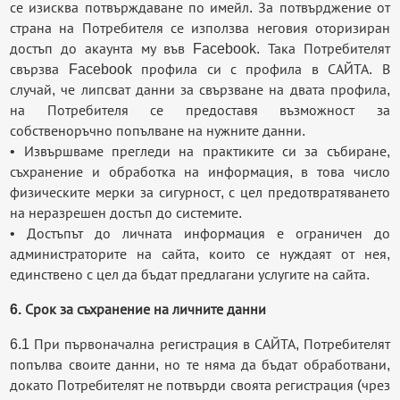
се изисква потвърждаване по имейл. За потвърджение от
страна на Потребителя се използва неговия оторизиран
достъп до акаунта му във Facebook. Така Потребителят
свързва Facebook профила си с профила в САЙТА. В
случай, че липсват данни за свързване на двата профила,
на Потребителя се предоставя възможност за
собственоръчно попълване на нужните данни.
• Извършваме прегледи на практиките си за събиране,
съхранение и обработка на информация, в това число
физическите мерки за сигурност, с цел предотвратяването
на неразрешен достъп до системите.
• Достъпът до личната информация е ограничен до
администраторите на сайта, които се нуждаят от нея,
единствено с цел да бъдат предлагани услугите на сайта.
6. Срок за съхранение на личните данни
6.1 При първоначална регистрация в САЙТА, Потребителят
попълва своите данни, но те няма да бъдат обработвани,
докато Потребителят не потвърди своята регистрация (чрез