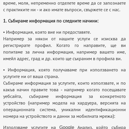
време, моля, непременно отделете време да се запознаете
с практиките ни - и ако имате въпроси, свържете се с нас.
1. Събираме информация по следните начини:
• Информация, която вие ни предоставяте.
Например за някои от нашите услуги се изисква да
регистрирате профил. Когато го направите, ще ви
попитаме за лична информация, например вашето име,
имейл адрес, град и др. които ще съхраним в профила ви.
• Информация, която получаваме при използването на
услугите ни от ваша страна.
Събираме информация за услугите, които използвате, и по
какъв начин правите това - например когато посещавате
уебсайта, събираме информация за конкретното
устройство (например модела на хардуера, версията на
операционната система, уникални идентификационни
номера на устройството и данни за мобилната мрежа):
Използваме услугите на Google Анализ, който събира