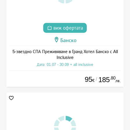
виж офертата
Банско
5-звездно СПА Преживяване в Гранд Хотел Банско с All
Inclusive
Дата: 01.07 - 30.09 + all inclusive
95
.80
185
/
€
лв.