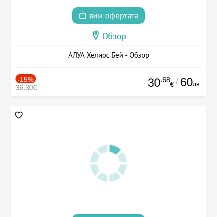
виж офертата
Обзор
АЛУА Хелиос Бей - Обзор
-15%
.68
60
30
/
лв.
€
36.30€