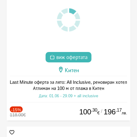
виж офертата
Китен
Last Minute оферта за лято: All Inclusive, реновиран хотел
Атлиман на 100 м от плажа в Китен
Дата: 01.06 - 29.09 + all inclusive
-15%
.30
.17
100
196
/
€
лв.
118.00€