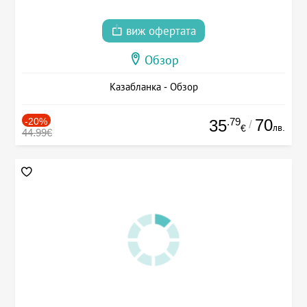
виж офертата
Обзор
Казабланка - Обзор
-20%
.79
70
35
/
лв.
€
44.99€