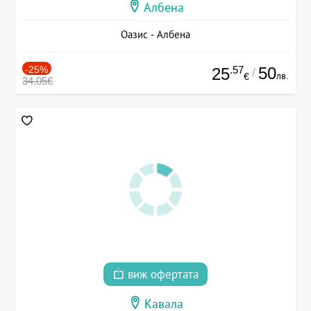
Албена
Оазис - Албена
-25%
.57
50
25
/
лв.
€
34.05€
виж офертата
Кавала