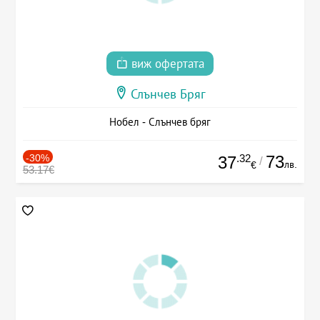
виж офертата
Слънчев Бряг
Нобел - Слънчев бряг
-30%
.32
73
37
/
лв.
€
53.17€