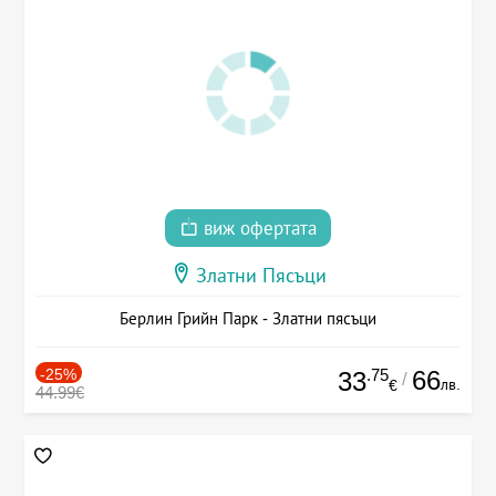
виж офертата
Златни Пясъци
Берлин Грийн Парк - Златни пясъци
-25%
.75
66
33
/
лв.
€
44.99€