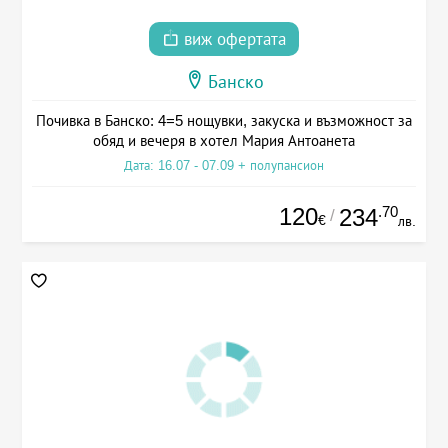
виж офертата
Банско
Почивка в Банско: 4=5 нощувки, закуска и възможност за
обяд и вечеря в хотел Мария Антоанета
Дата: 16.07 - 07.09 + полупансион
120
.70
234
/
€
лв.