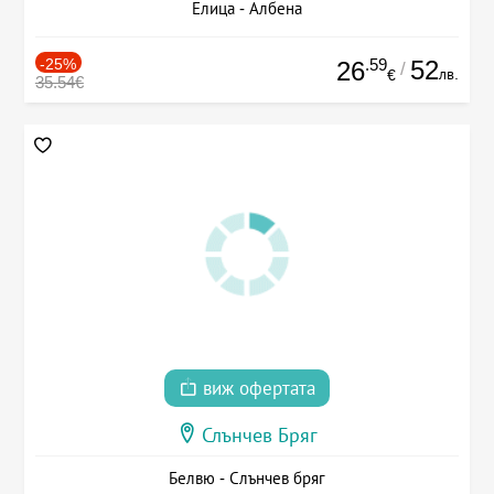
Елица - Албена
-25%
.59
52
26
/
лв.
€
35.54€
виж офертата
Слънчев Бряг
Белвю - Слънчев бряг