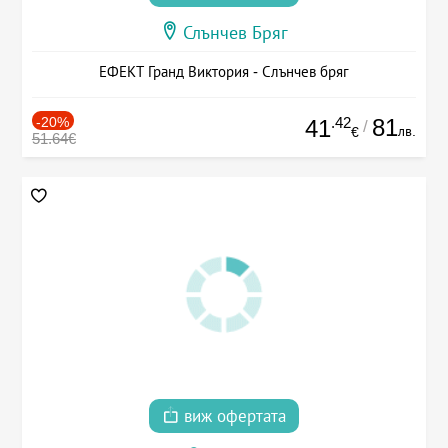
Слънчев Бряг
ЕФЕКТ Гранд Виктория - Слънчев бряг
-20%
.42
81
41
/
лв.
€
51.64€
виж офертата