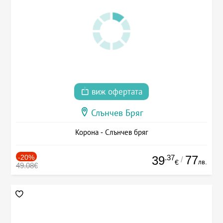
виж офертата
Слънчев Бряг
Корона - Слънчев бряг
-20%
.37
77
39
/
лв.
€
49.08€