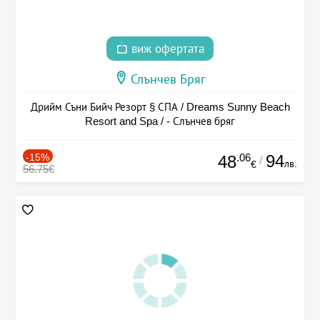
виж офертата
Слънчев Бряг
Дрийм Съни Бийч Резорт § СПА / Dreams Sunny Beach
Resort and Spa / - Слънчев бряг
-15%
.06
94
48
/
лв.
€
56.75€