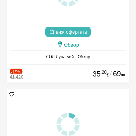
виж офертата
Обзор
СОЛ Луна Бей - Обзор
-15%
.28
69
35
/
лв.
€
41.42€