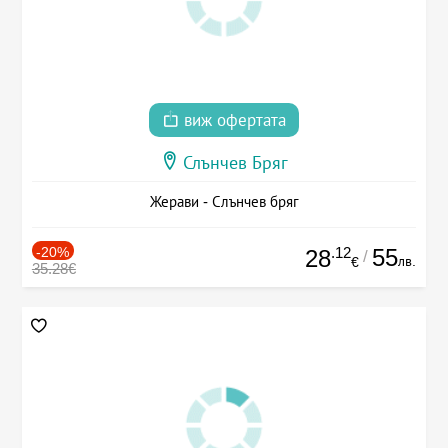
виж офертата
Слънчев Бряг
Жерави - Слънчев бряг
-20%
.12
55
28
/
лв.
€
35.28€