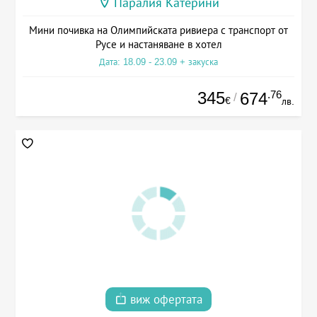
Паралия Катерини
Мини почивка на Олимпийската ривиера с транспорт от
Русе и настаняване в хотел
Дата: 18.09 - 23.09 + закуска
345
.76
674
/
€
лв.
виж офертата