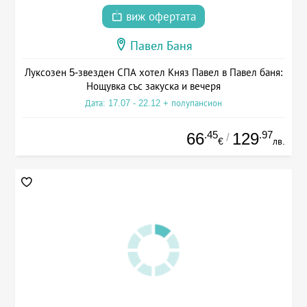
виж офертата
Павел Баня
Луксозен 5-звезден СПА хотел Княз Павел в Павел баня:
Нощувка със закуска и вечеря
Дата: 17.07 - 22.12 + полупансион
.45
.97
66
129
/
€
лв.