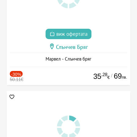
виж офертата
Слънчев Бряг
Марвел - Слънчев бряг
-30%
.28
69
35
/
лв.
€
50.11€