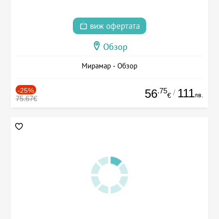
виж офертата
Обзор
Мирамар - Обзор
-25%
.75
111
56
/
лв.
€
75.67€