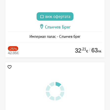
виж офертата
Слънчев Бряг
Империал палас - Слънчев бряг
-25%
.21
63
32
/
лв.
€
42.95€