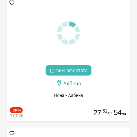
виж офертата
Албена
Нона - Албена
-25%
.61
54
27
/
лв.
€
37.02€