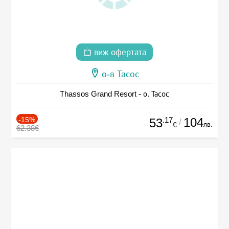
виж офертата
о-в Тасос
Thassos Grand Resort - о. Тасос
-15%
.17
104
53
/
лв.
€
62.38€