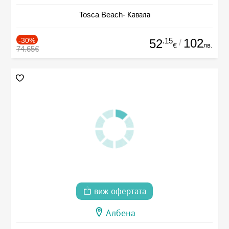
Tosca Beach- Кавала
-30%
.15
102
52
/
лв.
€
74.65€
виж офертата
Албена