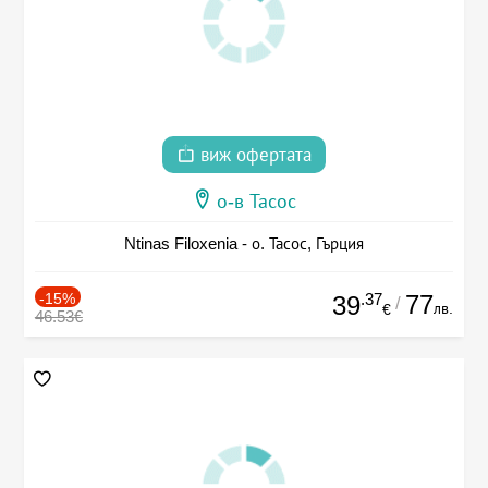
виж офертата
о-в Тасос
Ntinas Filoxenia - о. Тасос, Гърция
-15%
.37
77
39
/
лв.
€
46.53€