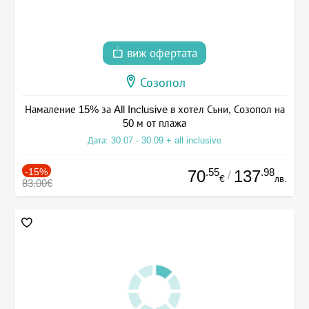
виж офертата
Созопол
Намаление 15% за All Inclusive в хотел Съни, Созопол на
50 м от плажа
Дата: 30.07 - 30.09 + all inclusive
-15%
.55
.98
70
137
/
€
лв.
83.00€