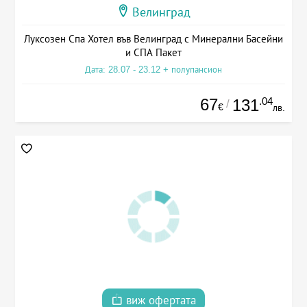
Велинград
Луксозен Спа Хотел във Велинград с Минерални Басейни
и СПА Пакет
Дата: 28.07 - 23.12 + полупансион
67
.04
131
/
€
лв.
виж офертата