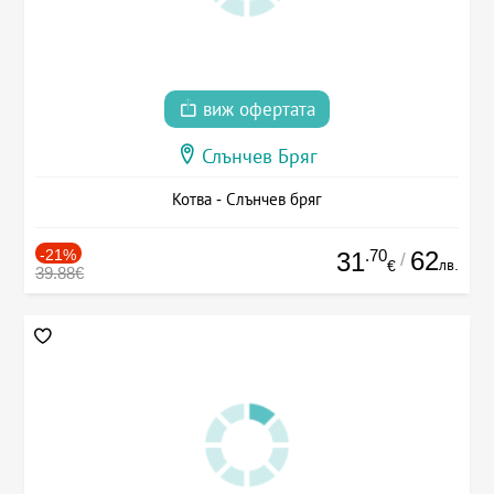
виж офертата
Слънчев Бряг
Котва - Слънчев бряг
-21%
.70
62
31
/
лв.
€
39.88€