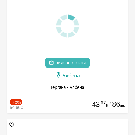
виж офертата
Албена
Гергана - Албена
-20%
.97
86
43
/
лв.
€
54.66€