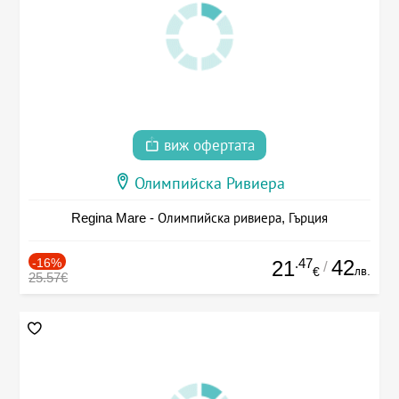
виж офертата
Олимпийска Ривиера
Regina Mare - Олимпийска ривиера, Гърция
-16%
.47
42
21
/
лв.
€
25.57€