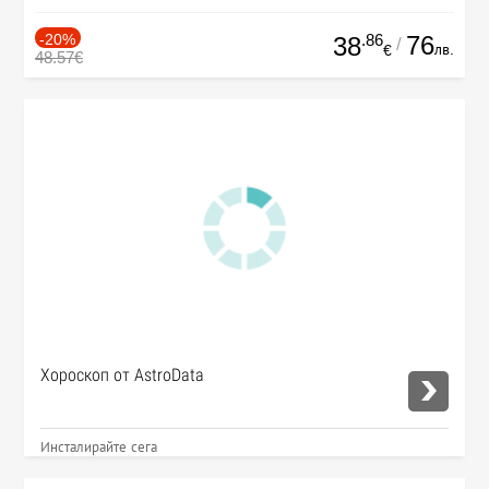
-20%
.86
76
38
/
лв.
€
48.57€
Хороскоп от AstroData
Инсталирайте сега