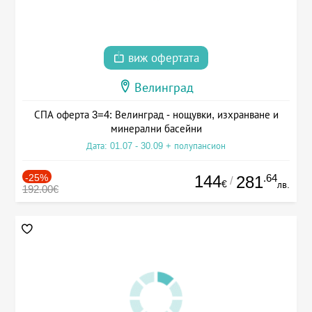
виж офертата
Велинград
СПА оферта 3=4: Велинград - нощувки, изхранване и
минерални басейни
Дата: 01.07 - 30.09 + полупансион
-25%
144
.64
281
/
€
лв.
192.00€