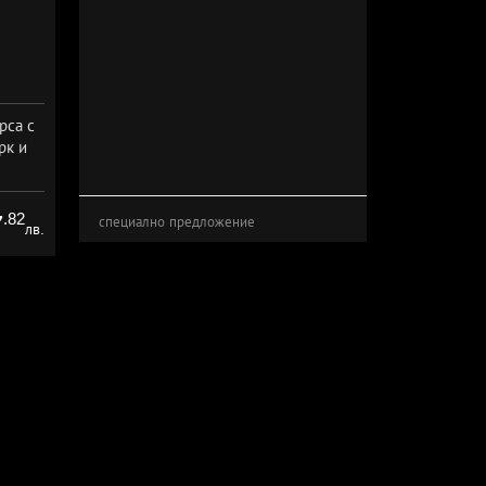
рса с
рк и
.82
7
специално предложение
лв.