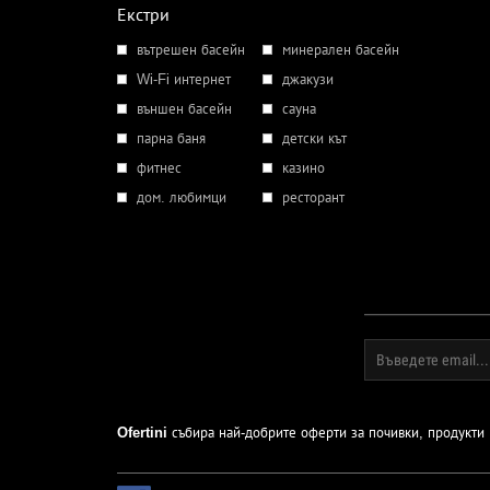
Екстри
вътрешен басейн
минерален басейн
Wi-Fi интернет
джакузи
външен басейн
сауна
парна баня
детски кът
фитнес
казино
дом. любимци
ресторант
Ofertini
събира най-добрите оферти за почивки, продукти и