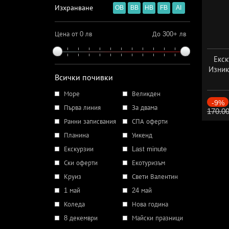
Изхранване
OB
BB
HB
FB
AI
Цена от 0 лв
До 300+ лв
Екск
Изник
Всички почивки
Море
Великден
-9%
Първа линия
За двама
170.0
Ранни записвания
СПА оферти
Планина
Уикенд
Екскурзии
Last minute
Ски оферти
Екотуризъм
Круиз
Свети Валентин
1 май
24 май
Коледа
Нова година
8 декември
Майски празници