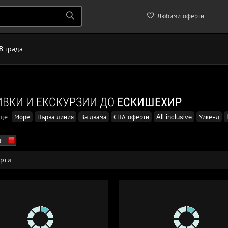
Любими оферти
В града
ВКИ И ЕКСКУРЗИИ ДО
ЕСКИШЕХИР
още:
Море
Първа линия
За двама
СПА оферти
All inclusive
Уикенд
р
рти