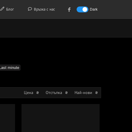
Блог
Връзка с нас
Dark
Last minute
Цена
Отстъпка
Най-нови