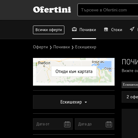
Ofertini
Почивки
Стоки
Всички оферти
Оферти
Почивки
Ескишехир
❯
❯
ПОЧИ
Вижте 
Отиди към картата
Ескишехи
2 офе
Ескишехир