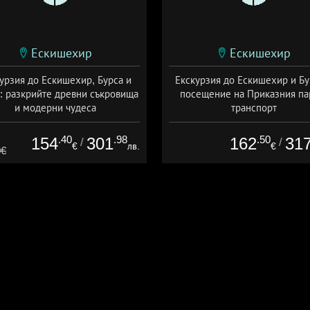
Ескишехир
Ескишехир
урзия до Ескишехир, Бурса и
Екскурзия до Ескишехир и Бу
: разкрийте древни съкровища
посещение на Приказния па
и модерни чудеса
транспорт
+ закуска
+ закуска
.40
.98
.50
154
301
162
31
/
/
€
лв.
€
0€