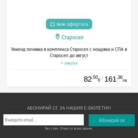
виж офертата
Старосел
Уикенд почивка в комплекса Старосел с нощувка и СПА в
Старосел до август
+ закуска
.50
.36
82
161
/
€
лв.
АБОНИРАЙ СЕ ЗА НАШИЯ Е-БЮЛЕТИН
Без спам. Отказ по всяко време.