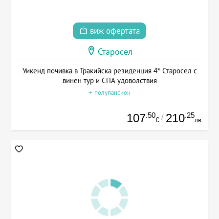
виж офертата
Старосел
Уикенд почивка в Тракийска резиденция 4* Старосел с
винен тур и СПА удоволствия
+ полупансион
.50
.25
107
210
/
€
лв.