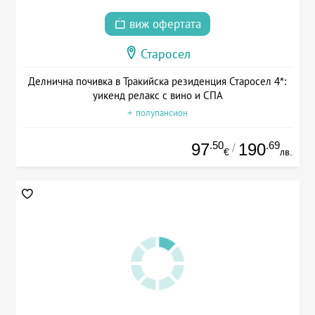
виж офертата
Старосел
Делнична почивка в Тракийска резиденция Старосел 4*:
уикенд релакс с вино и СПА
+ полупансион
.50
.69
97
190
/
€
лв.