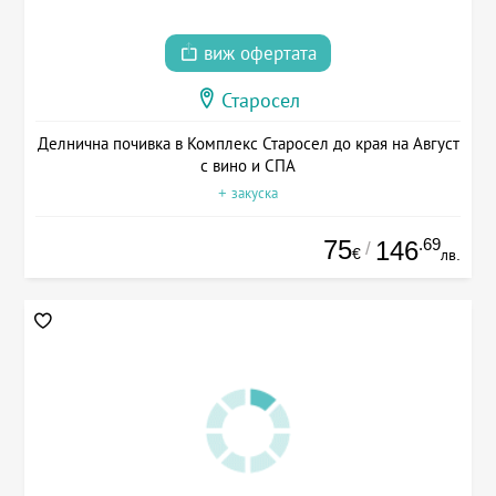
виж офертата
Старосел
Делнична почивка в Комплекс Старосел до края на Август
с вино и СПА
+ закуска
75
.69
146
/
€
лв.