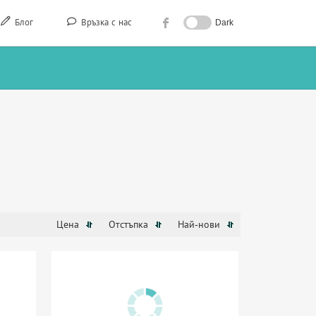
Блог
Връзка с нас
Dark
Цена
Отстъпка
Най-нови