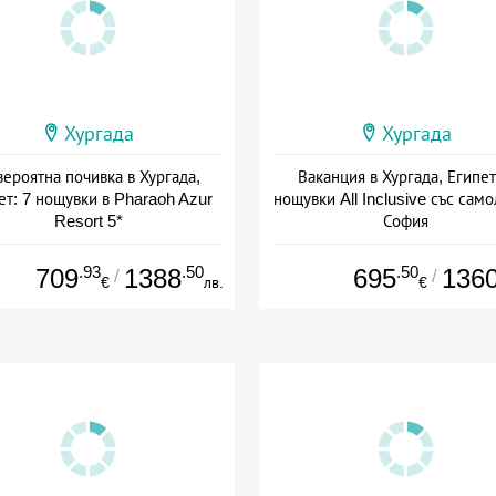
Хургада
Хургада
ероятна почивка в Хургада,
Ваканция в Хургада, Египет
ет: 7 нощувки в Pharaoh Azur
нощувки All Inclusive със само
Resort 5*
София
а: 30.08 - 01.11 + all inclusive
Дата: 16.09 - 02.12 + all inclus
.93
.50
.50
709
1388
695
136
/
/
€
лв.
€