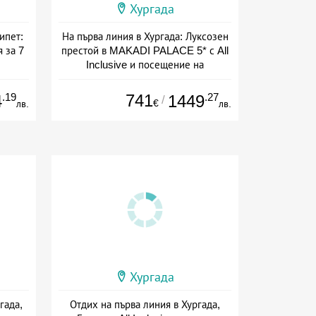
Хургада
ипет:
На първа линия в Хургада: Луксозен
 за 7
престой в MAKADI PALACE 5* с All
Inclusive и посещение на
пирамидите
ive
Дата: 02.09 - 31.10 + all inclusive
.19
741
.27
4
1449
/
€
лв.
лв.
Хургада
гада,
Отдих на първа линия в Хургада,