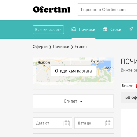
Ofertini
Почивки
Стоки
Всички оферти
Оферти
Почивки
Египет
❯
❯
ПОЧИ
Вижте 
Отиди към картата
Египет
58 оф
Египет