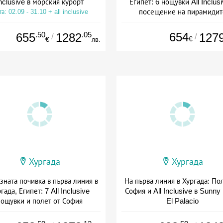
nclusive в морския курорт
Египет: 6 нощувки All Inclusi
посещение на пирамидит
а: 02.09 - 31.10 + all inclusive
Дата: 02.09 - 31.10 + all inclus
.50
.05
654
655
1282
127
/
/
€
€
лв.
Хургада
Хургада
зната почивка в първа линия в
На първа линия в Хургада: По
гада, Египет: 7 All Inclusive
София и All Inclusive в Sunn
нощувки и полет от София
El Palacio
а: 03.10 - 31.10 + all inclusive
Дата: 03.10 - 31.10 + all inclus