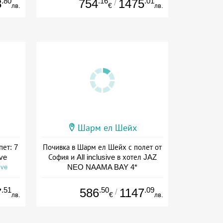
.80
.16
.01
8
754
1475
/
лв.
€
лв.
Шарм ел Шейх
пет: 7
Почивка в Шарм ел Шейх с полет от
ive
София и All inclusive в хотел JAZ
NEO NAAMA BAY 4*
ive
Дата: 13.09 - 22.11 + all inclusive
.51
.50
.09
7
586
1147
/
лв.
€
лв.