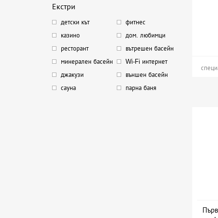
Екстри
детски кът
фитнес
казино
дом. любимци
ресторант
вътрешен басейн
минерален басейн
Wi-Fi интернет
специ
джакузи
външен басейн
сауна
парна баня
Първ