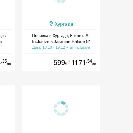
Хургада
да с
Почивка в Хургада, Египет: All
и
Inclusive в Jasmine Palace 5*
Дата: 18.10 - 19.12 + all inclusive
ive
.35
599
.54
4
1171
/
€
лв.
лв.