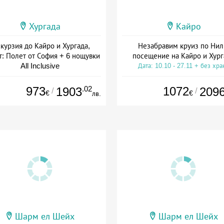
Хургада
Кайро
курзия до Кайро и Хургада,
Незабравим круиз по Нил
т: Полет от София + 6 нощувки
посещение на Кайро и Хург
All Inclusive
Дата: 10.10 - 27.11 + без хра
а: 16.09 - 31.10 + all inclusive
973
.02
1072
1903
209
/
/
€
€
лв.
Шарм ел Шейх
Шарм ел Шейх