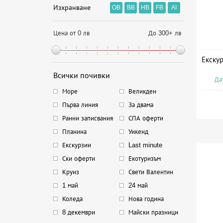
Изхранване
OB
BB
HB
FB
AI
Цена от 0 лв
До 300+ лв
Екскур
Всички почивки
Дат
Море
Великден
Първа линия
За двама
Ранни записвания
СПА оферти
Планина
Уикенд
Екскурзии
Last minute
Ски оферти
Екотуризъм
Круиз
Свети Валентин
1 май
24 май
Коледа
Нова година
8 декември
Майски празници