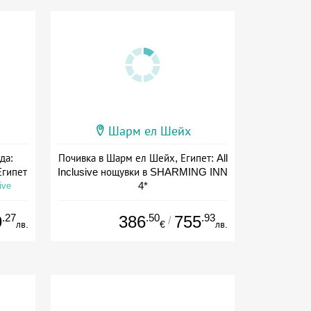
Шарм ел Шейх
да:
Почивка в Шарм ел Шейх, Египет: All
Египет
Inclusive нощувки в SHARMING INN
4*
ive
Дата: 06.09 - 01.11 + all inclusive
.27
.50
.93
9
386
755
/
лв.
€
лв.