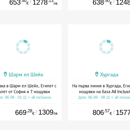
.50
.13
.50
653
1278
638
124
/
/
€
лв.
€
Шарм ел Шейх
Хургада
вка в Шарм ел Шейх, Египет с
На първа линия в Хургада, Еги
олет от София и 7 нощувки
нощувки на база All Inclus
а: 06.09 - 01.11 + all inclusive
Дата: 06.09 - 08.11 + all inclus
.28
1309
.57
669
806
157
/
/
лв.
€
€