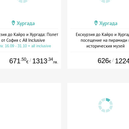
Хургада
Хургада
зия до Кайро и Хургада: Полет
Екскурзия до Кайро и Хурга
от София с All Inclusive
посещение на пирамиди 
историческия музей
а: 16.09 - 31.10 + all inclusive
Дата: 16.09 - 05.12 + all inclus
.50
.34
626
671
1313
122
/
/
€
€
лв.