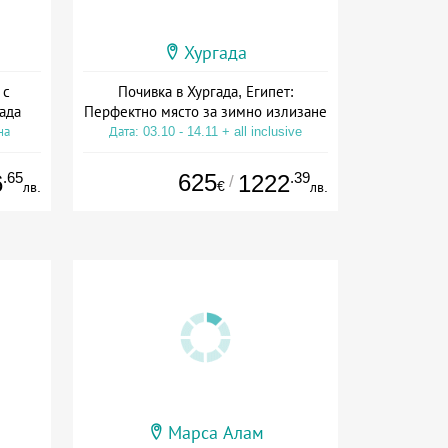
Хургада
 с
Почивка в Хургада, Египет:
ада
Перфектно място за зимно излизане
на
Дата: 03.10 - 14.11 + all inclusive
.65
625
.39
6
1222
/
€
лв.
лв.
Марса Алам