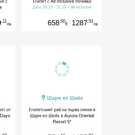
ve с
Египет с All Inclusive почивка
е
Дата: 03.10 - 31.10 + all inclusive
ive
.11
.50
.91
9
658
1287
/
лв.
€
лв.
Шарм ел Шейх
лет от
Египетският рай на първа линия в
y Days
Шарм ел Шейх в Aurora Oriental
Resort 5*
ive
Дата: 06.09 - 15.11 + all inclusive