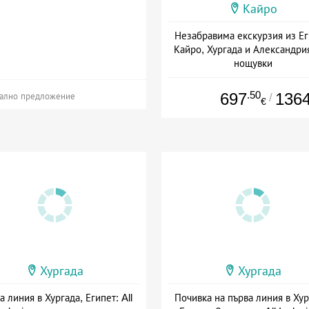
Кайро
Незабравима екскурзия из Ег
Кайро, Хургада и Александрия
нощувки
Дата: 16.09 - 24.10 + all inclus
.50
697
136
/
ално предложение
€
Хургада
Хургада
а линия в Хургада, Египет: All
Почивка на първа линия в Хур