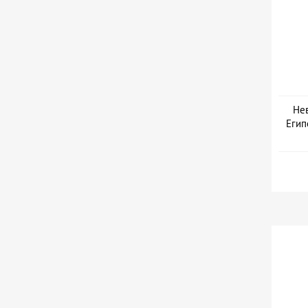
Нев
Егип
Дат