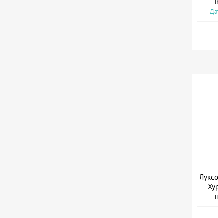
I
Дат
Луксо
Хур
Дат