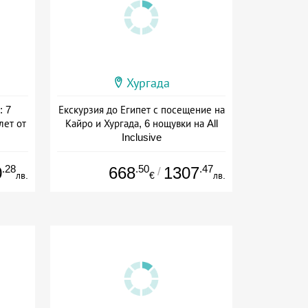
Хургада
: 7
Екскурзия до Египет с посещение на
лет от
Кайро и Хургада, 6 нощувки на All
Inclusive
ive
Дата: 16.09 - 31.10 + all inclusive
.28
.50
.47
0
668
1307
/
лв.
€
лв.