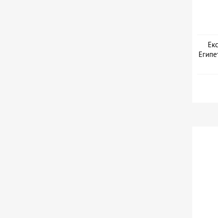
Екс
Египе
Дат