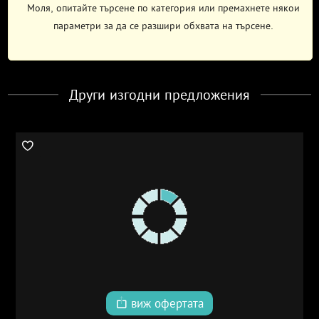
Моля, опитайте търсене по категория или премахнете някои
параметри за да се разшири обхвата на търсене.
Други изгодни предложения
виж офертата