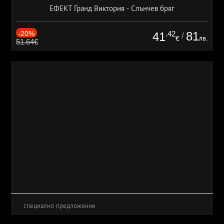
ЕФЕКТ Гранд Виктория - Слънчев бряг
-20%
.42
81
41
/
лв.
€
51.64€
специално предложение