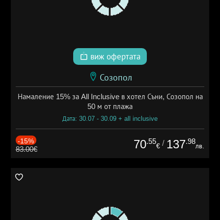
виж офертата
Созопол
Намаление 15% за All Inclusive в хотел Съни, Созопол на
50 м от плажа
Дата: 30.07 - 30.09 + all inclusive
-15%
.55
.98
70
137
/
€
лв.
83.00€