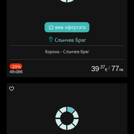
виж офертата
Слънчев Бряг
Корона - Слънчев бряг
-20%
.37
77
39
/
лв.
€
49.08€