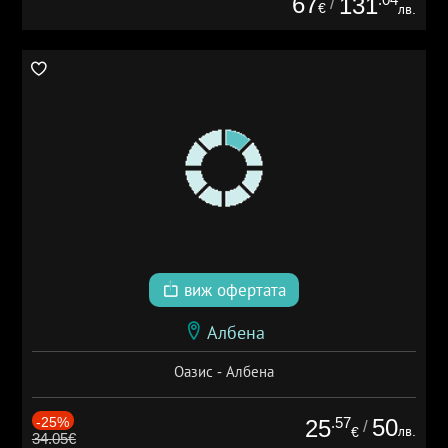
67
131
/
€
лв.
виж офертата
Албена
Оазис - Албена
-25%
.57
50
25
/
лв.
€
34.05€