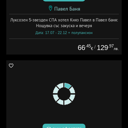
Павел Баня
Луксозен 5-звезден СПА хотел Княз Павел в Павел баня:
Нощувка със закуска и вечеря
Дата: 17.07 - 22.12 + полупансион
.45
.97
66
129
/
€
лв.