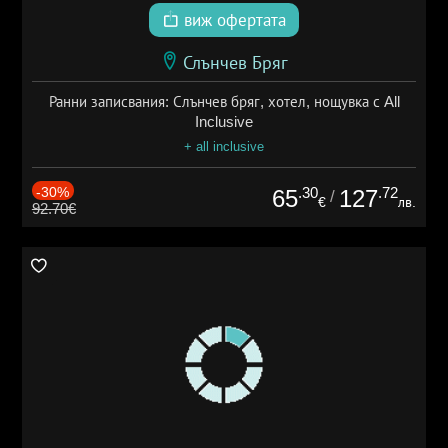
виж офертата
Слънчев Бряг
Ранни записвания: Слънчев бряг, хотел, нощувка с All
Inclusive
+ all inclusive
-30%
.30
.72
65
127
/
€
лв.
92.70€