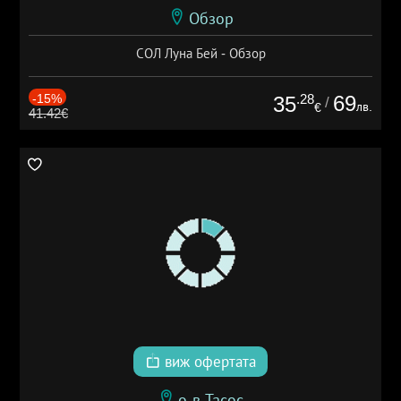
Обзор
СОЛ Луна Бей - Обзор
-15%
.28
69
35
/
лв.
€
41.42€
виж офертата
о-в Тасос