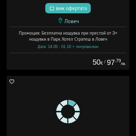
виж офертата
Ловеч
Промоция: Безплатна нощувка при престой от 3+
нощувки в Парк Хотел Стратеш в Ловеч
Дата: 14.05 - 01.10 + полупансион
50
.79
97
/
€
лв.