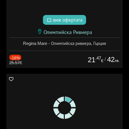
виж офертата
Олимпийска Ривиера
Regina Mare - Олимпийска ривиера, Гърция
-16%
.47
42
21
/
лв.
€
25.57€