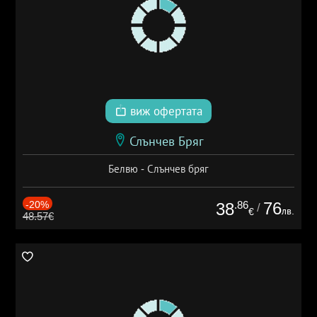
виж офертата
Слънчев Бряг
Белвю - Слънчев бряг
-20%
.86
76
38
/
лв.
€
48.57€