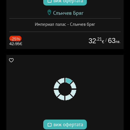
виж офертата
Слънчев Бряг
Империал палас - Слънчев бряг
-25%
.21
63
32
/
лв.
€
42.95€
виж офертата