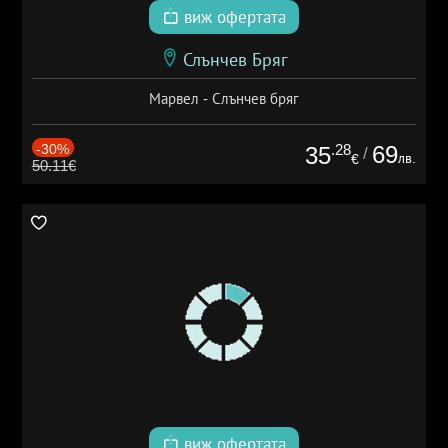
виж офертата
Слънчев Бряг
Марвел - Слънчев бряг
-30%
.28
69
35
/
лв.
€
50.11€
виж офертата