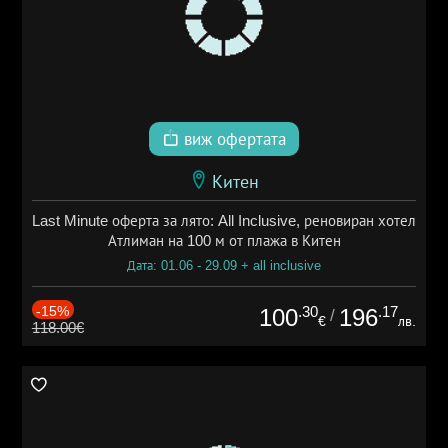
виж офертата
Китен
Last Minute оферта за лято: All Inclusive, реновиран хотел
Атлиман на 100 м от плажа в Китен
Дата: 01.06 - 29.09 + all inclusive
-15%
.30
.17
100
196
/
€
лв.
118.00€