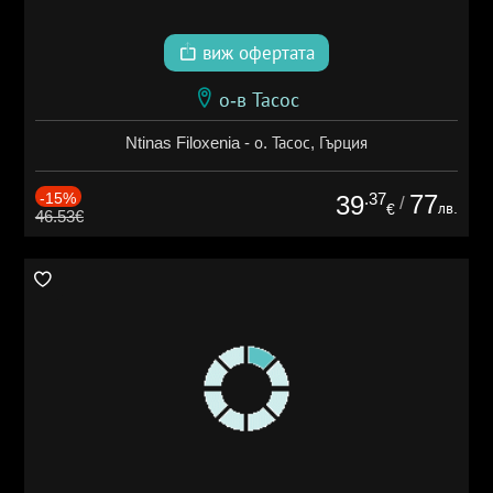
виж офертата
о-в Тасос
Ntinas Filoxenia - о. Тасос, Гърция
-15%
.37
77
39
/
лв.
€
46.53€