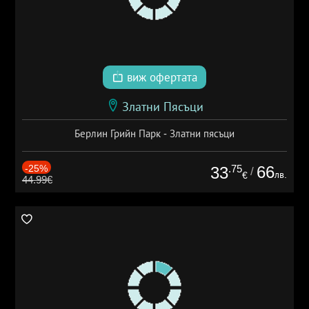
виж офертата
Златни Пясъци
Берлин Грийн Парк - Златни пясъци
-25%
.75
66
33
/
лв.
€
44.99€