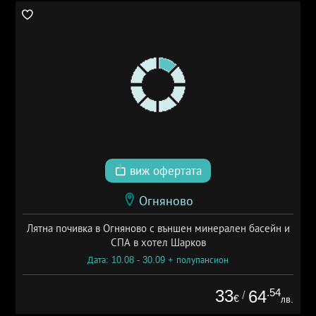
виж офертата
Огняново
Лятна почивка в Огняново с външен минерален басейн и
СПА в хотел Шарков
Дата: 10.08 - 30.09 + полупансион
33
.54
64
/
€
лв.