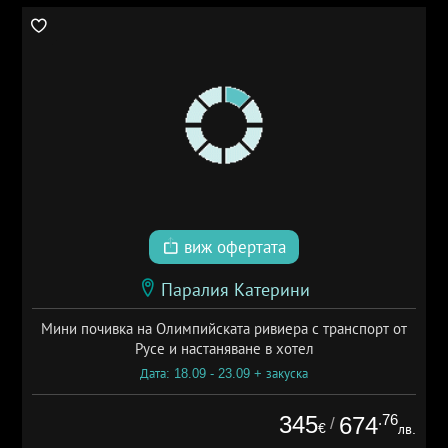
виж офертата
Паралия Катерини
Мини почивка на Олимпийската ривиера с транспорт от
Русе и настаняване в хотел
Дата: 18.09 - 23.09 + закуска
345
.76
674
/
€
лв.