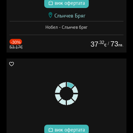
виж офертата
Слънчев Бряг
Нобел - Слънчев бряг
-30%
.32
73
37
/
лв.
€
53.17€
виж офертата