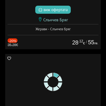
виж офертата
Слънчев Бряг
Жерави - Слънчев бряг
-20%
.12
55
28
/
лв.
€
35.28€