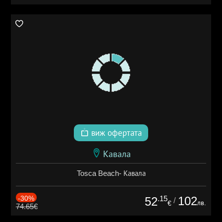
виж офертата
Кавала
Tosca Beach- Кавала
-30%
.15
102
52
/
лв.
€
74.65€