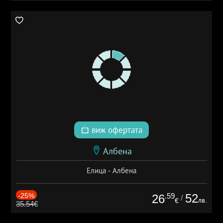
виж офертата
Албена
Елица - Албена
-25%
.59
52
26
/
лв.
€
35.54€