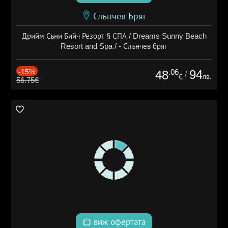
Слънчев Бряг
Дрийм Съни Бийч Резорт § СПА / Dreams Sunny Beach
Resort and Spa / - Слънчев бряг
-15%
.06
94
48
/
лв.
€
56.75€
виж офертата