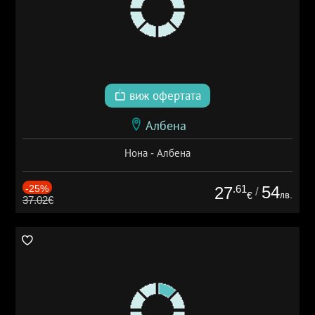
виж офертата
Албена
Нона - Албена
-25%
.61
54
27
/
лв.
€
37.02€