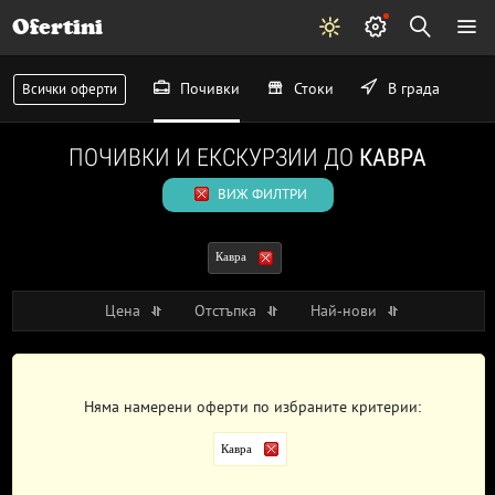
Ofertini
Почивки
Стоки
В града
Всички оферти
ПОЧИВКИ И ЕКСКУРЗИИ ДО
КАВРА
ВИЖ ФИЛТРИ
Кавра
Цена
Отстъпка
Най-нови
Няма намерени оферти по избраните критерии:
Кавра