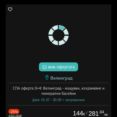
виж офертата
Велинград
СПА оферта 3=4: Велинград - нощувки, изхранване и
минерални басейни
Дата: 01.07 - 30.09 + полупансион
-25%
144
.64
281
/
€
лв.
192.00€