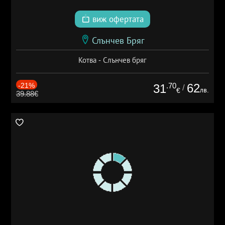
виж офертата
Слънчев Бряг
Котва - Слънчев бряг
-21%
.70
62
31
/
лв.
€
39.88€