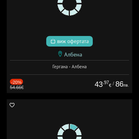
виж офертата
Албена
Гергана - Албена
-20%
.97
86
43
/
лв.
€
54.66€