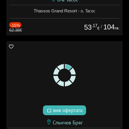
Thassos Grand Resort - о. Тасос
-15%
.17
104
53
/
лв.
€
62.38€
виж офертата
Слънчев Бряг