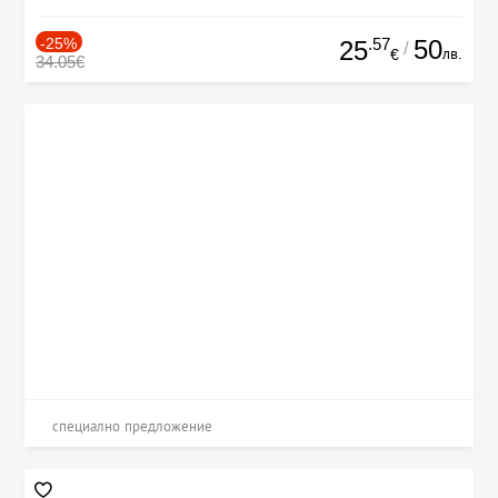
-25%
.57
50
25
/
лв.
€
34.05€
специално предложение