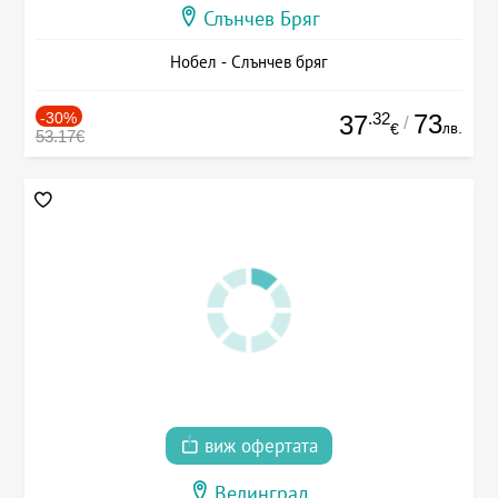
Слънчев Бряг
Нобел - Слънчев бряг
-30%
.32
73
37
/
лв.
€
53.17€
виж офертата
Велинград