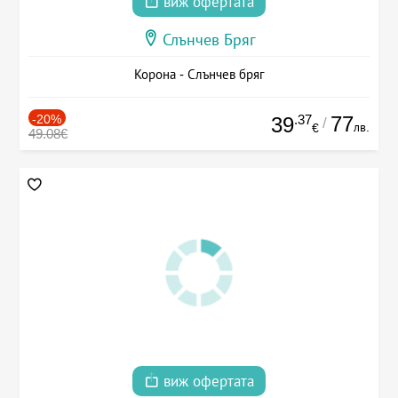
виж офертата
Слънчев Бряг
Корона - Слънчев бряг
-20%
.37
77
39
/
лв.
€
49.08€
виж офертата