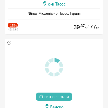
о-в Тасос
Ntinas Filoxenia - о. Тасос, Гърция
-15%
.37
77
39
/
лв.
€
46.53€
виж офертата
Банско