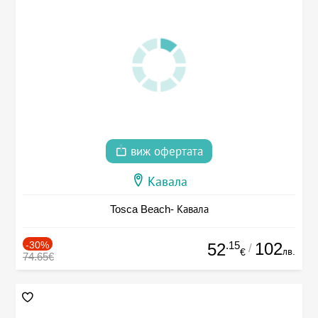
виж офертата
Кавала
Tosca Beach- Кавала
-30%
.15
102
52
/
лв.
€
74.65€