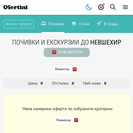
Ofertini
Почивки
Стоки
В града
Всички оферти
ПОЧИВКИ И ЕКСКУРЗИИ ДО
НЕВШЕХИР
ВИЖ ФИЛТРИ
Невшехир
Цена
Отстъпка
Най-нови
Няма намерени оферти по избраните критерии:
Невшехир