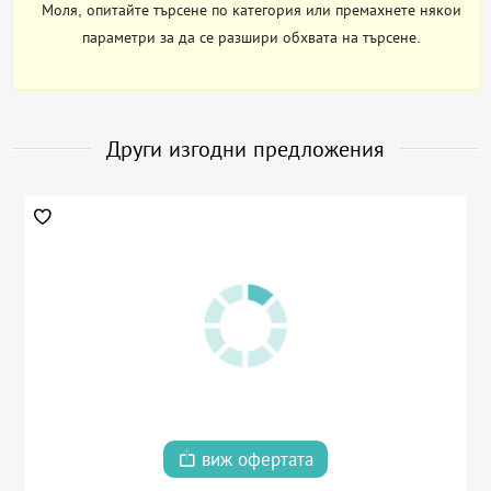
Моля, опитайте търсене по категория или премахнете някои
параметри за да се разшири обхвата на търсене.
Други изгодни предложения
виж офертата