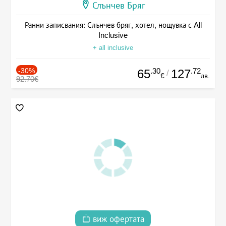
Слънчев Бряг
Ранни записвания: Слънчев бряг, хотел, нощувка с All
Inclusive
+ all inclusive
-30%
.30
.72
65
127
/
€
лв.
92.70€
виж офертата