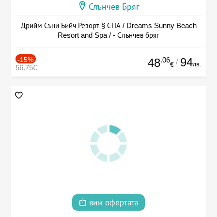
Слънчев Бряг
Дрийм Съни Бийч Резорт § СПА / Dreams Sunny Beach
Resort and Spa / - Слънчев бряг
-15%
.06
94
48
/
лв.
€
56.75€
виж офертата