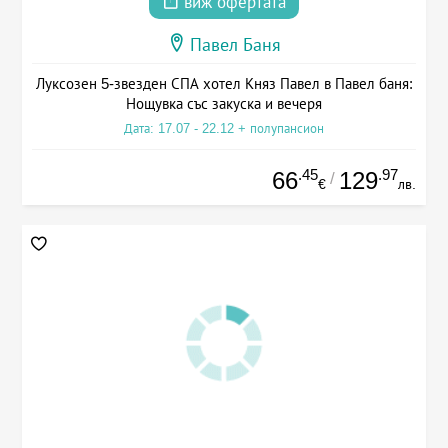
виж офертата
Павел Баня
Луксозен 5-звезден СПА хотел Княз Павел в Павел баня:
Нощувка със закуска и вечеря
Дата: 17.07 - 22.12 + полупансион
.45
.97
66
129
/
€
лв.