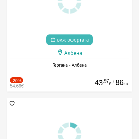
виж офертата
Албена
Гергана - Албена
-20%
.97
86
43
/
лв.
€
54.66€