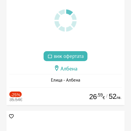
виж офертата
Албена
Елица - Албена
-25%
.59
52
26
/
лв.
€
35.54€