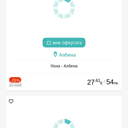
виж офертата
Албена
Нона - Албена
-25%
.61
54
27
/
лв.
€
37.02€