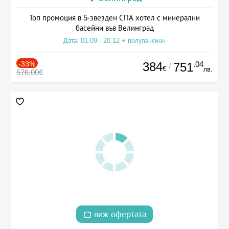
Топ промоция в 5-звезден СПА хотел с минерални
басейни във Велинград
Дата: 01.09 - 20.12 + полупансион
-33%
384
.04
751
/
€
лв.
576.00€
виж офертата