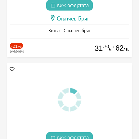
виж офертата
Слънчев Бряг
Котва - Слънчев бряг
-21%
.70
62
31
/
лв.
€
39.88€
виж офертата