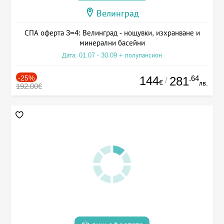
Велинград
СПА оферта 3=4: Велинград - нощувки, изхранване и
минерални басейни
Дата: 01.07 - 30.09 + полупансион
-25%
144
.64
281
/
€
лв.
192.00€