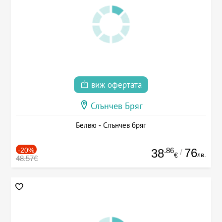
виж офертата
Слънчев Бряг
Белвю - Слънчев бряг
-20%
.86
76
38
/
лв.
€
48.57€