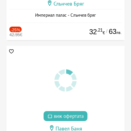
Слънчев Бряг
Империал палас - Слънчев бряг
-25%
.21
63
32
/
лв.
€
42.95€
виж офертата
Павел Баня