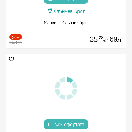
Слънчев Бряг
Марвел - Слънчев бряг
-30%
.28
69
35
/
лв.
€
50.11€
виж офертата