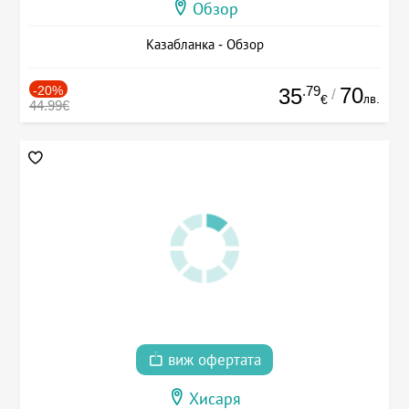
Обзор
Казабланка - Обзор
-20%
.79
70
35
/
лв.
€
44.99€
виж офертата
Хисаря