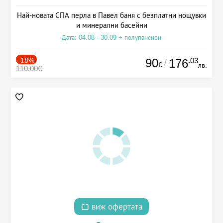
Най-новата СПА перла в Павел баня с безплатни нощувки
и минерални басейни
Дата: 04.08 - 30.09 + полупансион
-18%
90
.03
176
/
€
лв.
110.00€
виж офертата