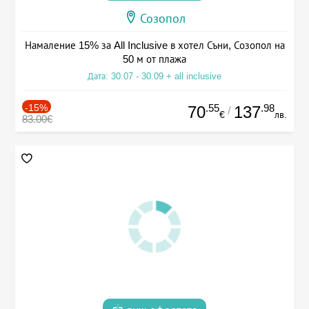
Созопол
Намаление 15% за All Inclusive в хотел Съни, Созопол на
50 м от плажа
Дата: 30.07 - 30.09 + all inclusive
-15%
.55
.98
70
137
/
€
лв.
83.00€