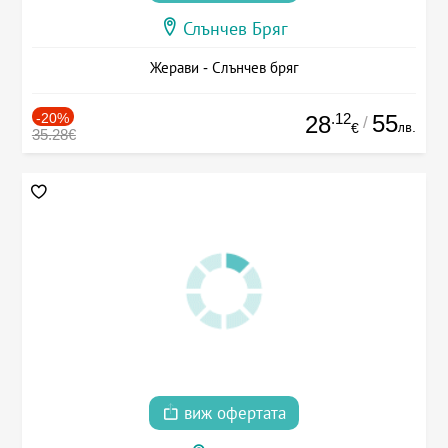
Слънчев Бряг
Жерави - Слънчев бряг
-20%
.12
55
28
/
лв.
€
35.28€
виж офертата