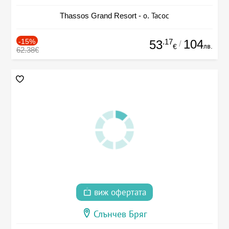
Thassos Grand Resort - о. Тасос
-15%
.17
104
53
/
лв.
€
62.38€
виж офертата
Слънчев Бряг