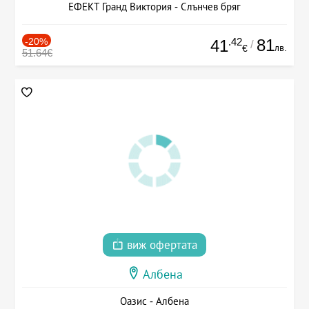
ЕФЕКТ Гранд Виктория - Слънчев бряг
-20%
.42
81
41
/
лв.
€
51.64€
виж офертата
Албена
Оазис - Албена