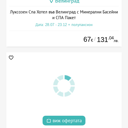
Велинград
Луксозен Спа Хотел във Велинград с Минерални Басейни
и СПА Пакет
Дата: 28.07 - 23.12 + полупансион
67
.04
131
/
€
лв.
виж офертата