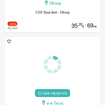
Обзор
СОЛ Луна Бей - Обзор
-15%
.28
69
35
/
лв.
€
41.42€
виж офертата
о-в Тасос