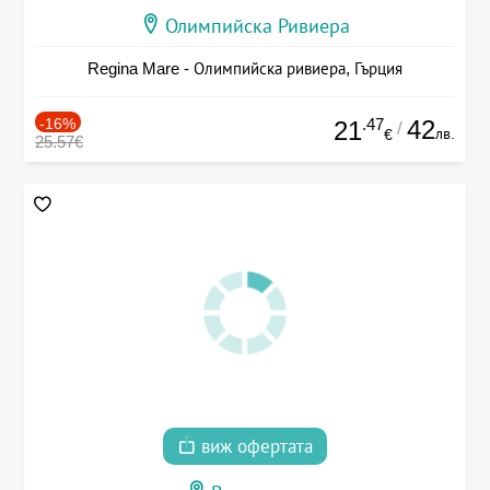
Олимпийска Ривиера
Regina Mare - Олимпийска ривиера, Гърция
-16%
.47
42
21
/
лв.
€
25.57€
виж офертата