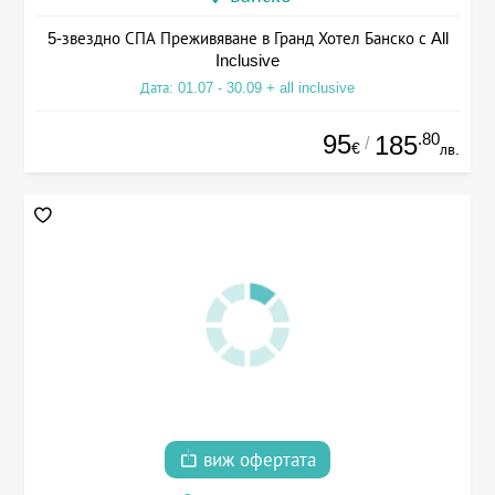
5-звездно СПА Преживяване в Гранд Хотел Банско с All
Inclusive
Дата: 01.07 - 30.09 + all inclusive
95
.80
185
/
€
лв.
виж офертата