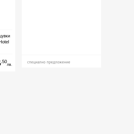
щувки
Hotel
сион
.50
5
специално предложение
лв.