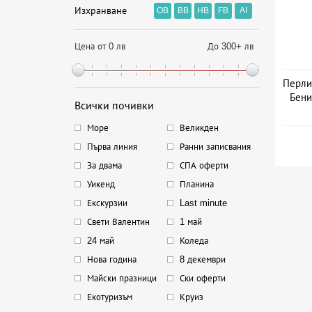
Изхранване
OB
BB
HB
FB
AI
Цена от 0 лв
До 300+ лв
Перлит
Бени
Всички почивки
Дат
Море
Великден
Първа линия
Ранни записвания
За двама
СПА оферти
Уикенд
Планина
Екскурзии
Last minute
Свети Валентин
1 май
24 май
Коледа
Нова година
8 декември
Майски празници
Ски оферти
Екотуризъм
Круиз