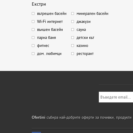
Екстри
вътрешен басейн
минерален басейн
Wi-Fi интернет
джакузи
външен басейн
сауна
парна баня
детски кът
фитнес
казино
дом. любимци
ресторант
Ofertini
събира най-добрите оферти за почивки, продукти и