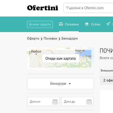
Ofertini
Почивки
Стоки
Всички оферти
Оферти
Почивки
Бенидорм
❯
❯
ПОЧИ
Вижте 
Отиди към картата
Бенидорм
2 офе
Бенидорм