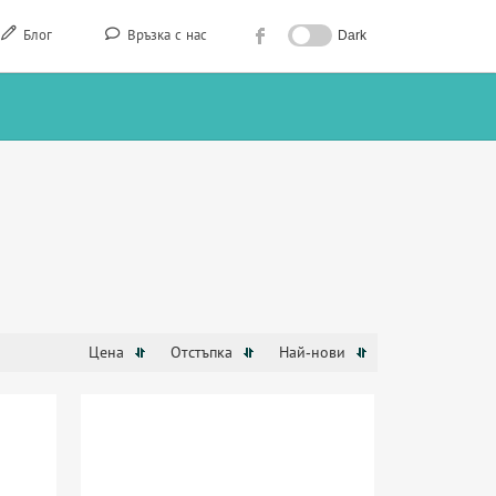
Блог
Връзка с нас
Dark
Цена
Отстъпка
Най-нови