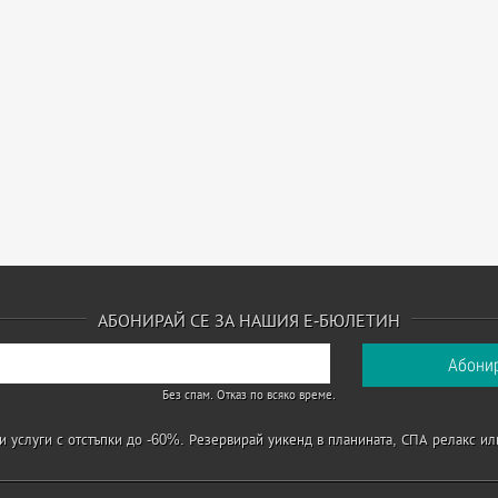
АБОНИРАЙ СЕ ЗА НАШИЯ Е-БЮЛЕТИН
Без спам. Отказ по всяко време.
 услуги с отстъпки до -60%. Резервирай уикенд в планината, СПА релакс ил