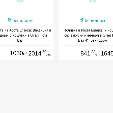
Бенидорм
Бенидорм
е на Коста Бланка: Ваканция в
Почивка в Коста Бланка: 7 но
дорм с нощувки в Gran Hotel
със закуски и вечери в Gran 
Bali
Bali 4*, Бенидорм
а: 12.09 - 19.09 + полупансион
Дата: 05.09 - 19.09 + полупан
1030
.50
.33
2014
841
164
/
/
€
лв.
€