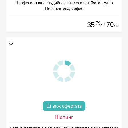
Професионална студийна фотосесия от Фотостудио
Перспектива, София
.79
70
35
/
лв.
€
виж офертата
Шопинг