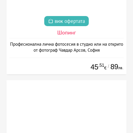
виж офертата
Шопинг
Професионална лична фотосесия в студио или на открито
от фотограф Чавдар Арсов, София
.51
89
45
/
лв.
€