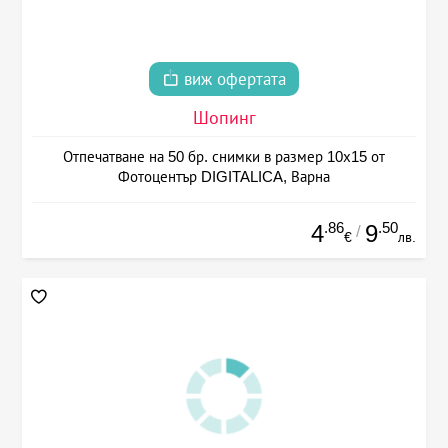
виж офертата
Шопинг
Отпечатване на 50 бр. снимки в размер 10х15 от
Фотоцентър DIGITALICA, Варна
.86
.50
4
9
/
€
лв.