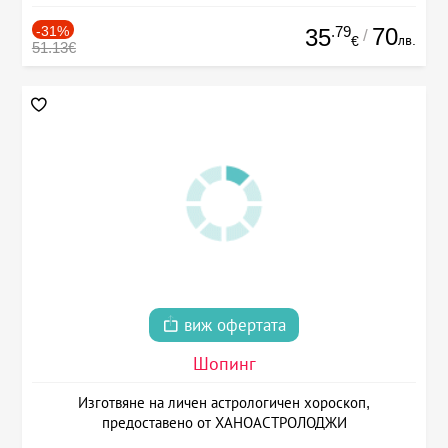
-31%
.79
70
35
/
лв.
€
51.13€
виж офертата
Шопинг
Изготвяне на личен астрологичен хороскоп,
предоставено от ХАНОАСТРОЛОДЖИ