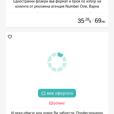
Едностранни флаери във формат и брой по избор на
клиента от рекламна агенция Number One, Варна
.28
69
35
/
лв.
€
виж офертата
Шопинг
И нека офисът или домът Ви заблести: Професионално