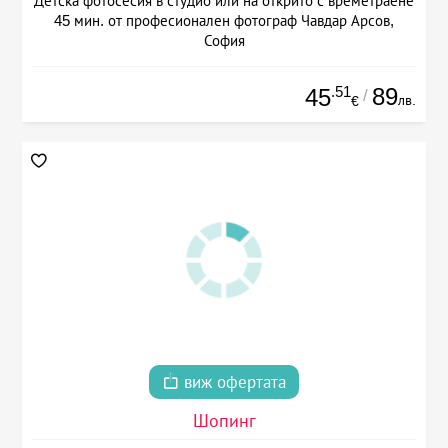
Детска фотосесия в студио или на открито с времетраене
45 мин. от професионален фотограф Чавдар Арсов,
София
.51
89
45
/
лв.
€
виж офертата
Шопинг