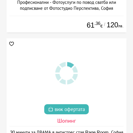
Професионални - Фотоуслуги по повод сватба или
подписване от Фотостудио Перспектива, София
.36
120
61
/
лв.
€
виж офертата
Шопинг
30 минути за ДВАМА в антистрес стая Rage Room, София