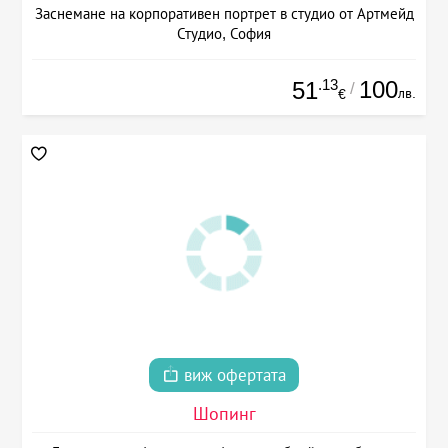
Заснемане на корпоративен портрет в студио от Артмейд
Студио, София
.13
100
51
/
лв.
€
виж офертата
Шопинг