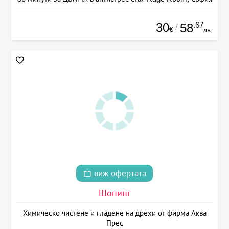
30
.67
58
/
€
лв.
виж офертата
Шопинг
Химическо чистене и гладене на дрехи от фирма Аква
Прес