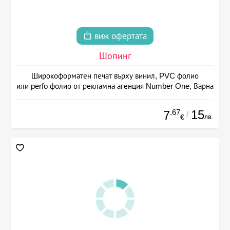
виж офертата
Шопинг
Широкоформатен печат върху винил, PVC фолио
или perfo фолио от рекламна агенция Number One, Варна
.67
15
7
/
лв.
€