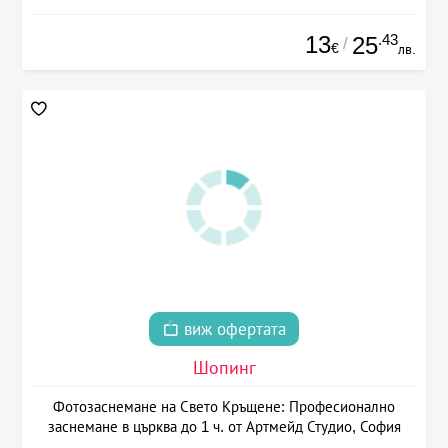
13
.43
25
/
€
лв.
виж офертата
Шопинг
Фотозаснемане на Свето Кръщене: Професионално
заснемане в църква до 1 ч. от Артмейд Студио, София