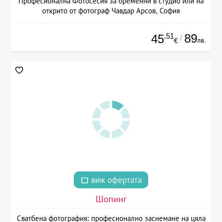
Професионална Фотосесия за бременни в студио или на
открито от фотограф Чавдар Арсов, София
.51
89
45
/
лв.
€
виж офертата
Шопинг
Сватбена фотография: професионално заснемане на цяла