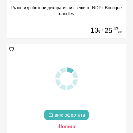
Ръчно изработени декоративни свещи от NDPL Boutique
candles
13
.43
25
/
€
лв.
виж офертата
Шопинг