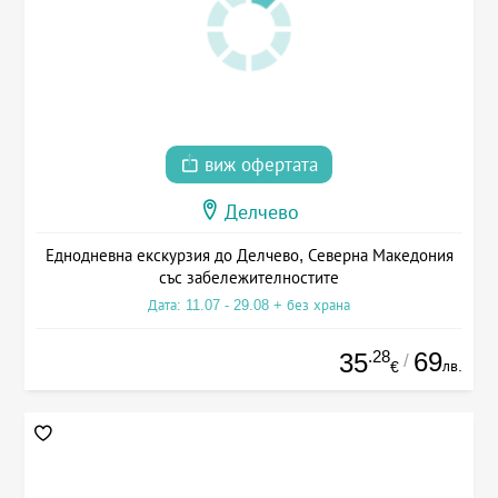
виж офертата
Делчево
Еднодневна екскурзия до Делчево, Северна Македония
със забележителностите
Дата: 11.07 - 29.08 + без храна
.28
69
35
/
лв.
€