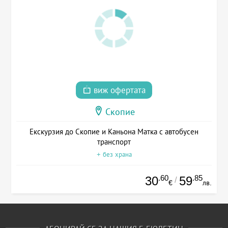
виж офертата
Скопие
Екскурзия до Скопие и Каньона Матка с автобусен
транспорт
+ без храна
.60
.85
30
59
/
€
лв.