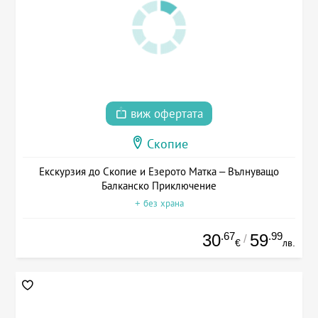
виж офертата
Скопие
Екскурзия до Скопие и Езерото Матка – Вълнуващо
Балканско Приключение
+ без храна
.67
.99
30
59
/
€
лв.