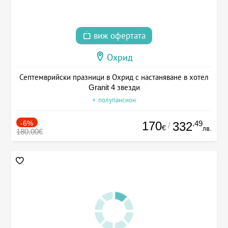
виж офертата
Охрид
Септемврийски празници в Охрид с настаняване в хотел
Granit 4 звезди
+ полупансион
-6%
170
.49
332
/
€
лв.
180.00€