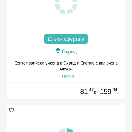
виж офертата
Охрид
Септемврийски уикенд в Охрид и Скопие с включена
закуска
+ закуска
.47
.34
81
159
/
€
лв.