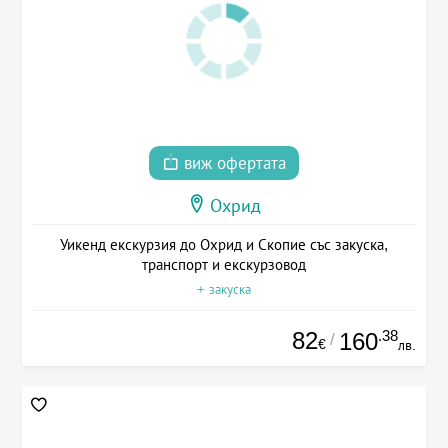
виж офертата
Охрид
Уикенд екскурзия до Охрид и Скопие със закуска,
транспорт и екскурзовод
+ закуска
82
.38
160
/
€
лв.