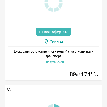
виж офертата
Скопие
Екскурзия до Скопие и Каньона Матка с нощувка и
транспорт
+ полупансион
89
.07
174
/
€
лв.