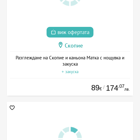
виж офертата
Скопие
Разглеждане на Скопие и каньона Матка с нощувка и
закуска
+ закуска
89
.07
174
/
€
лв.