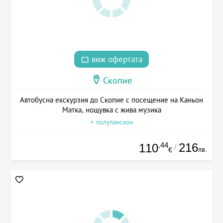
виж офертата
Скопие
Автобусна екскурзия до Скопие с посещение на Каньон
Матка, нощувка с жива музика
+ полупансион
.44
216
110
/
лв.
€