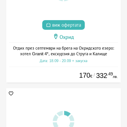
виж офертата
Охрид
Отдих през септември на брега на Охридското езеро:
хотел Granit 4*, екскурзия до Струга и Калище
Дата: 18.09 - 20.09 + закуска
170
.49
332
/
€
лв.