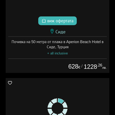
виж офертата
Сиде
Почивка на 50 метра от плажа в Aperion Beach Hotel в
Сиде, Турция
+ all inclusive
628
.26
1228
/
€
лв.