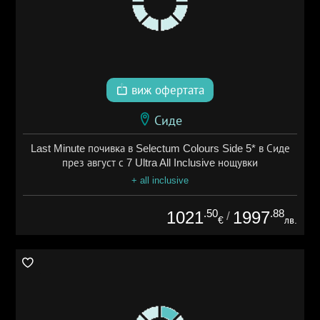
виж офертата
Сиде
Last Minute почивка в Selectum Colours Side 5* в Сиде
през август с 7 Ultra All Inclusive нощувки
+ all inclusive
.50
.88
1021
1997
/
€
лв.