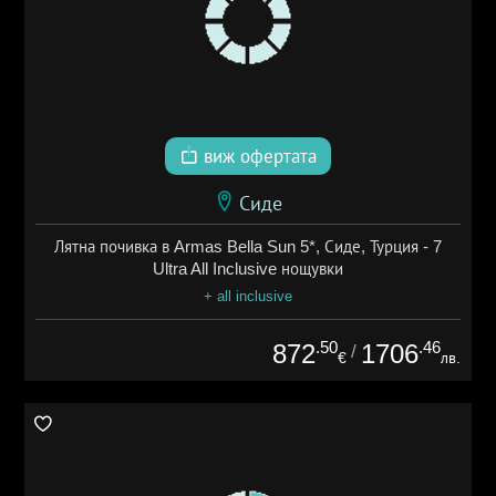
виж офертата
Сиде
Лятна почивка в Armas Bella Sun 5*, Сиде, Турция - 7
Ultra All Inclusive нощувки
+ all inclusive
.50
.46
872
1706
/
€
лв.