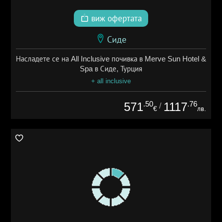
виж офертата
Сиде
Насладете се на All Inclusive почивка в Merve Sun Hotel &
Spa в Сиде, Турция
+ all inclusive
.50
.76
571
1117
/
€
лв.