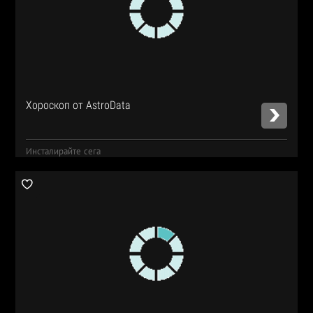
Хороскоп от AstroData
Инсталирайте сега