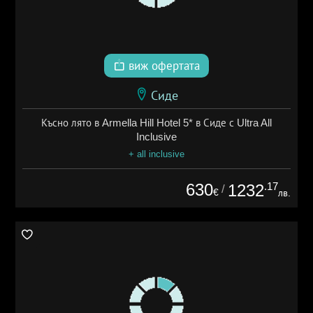
виж офертата
Сиде
Късно лято в Armella Hill Hotel 5* в Сиде с Ultra All
Inclusive
+ all inclusive
630
.17
1232
/
€
лв.