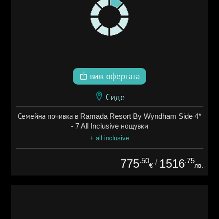
виж офертата
Сиде
Семейна почивка в Ramada Resort By Wyndham Side 4*
- 7 All Inclusive нощувки
+ all inclusive
.50
.75
775
1516
/
€
лв.