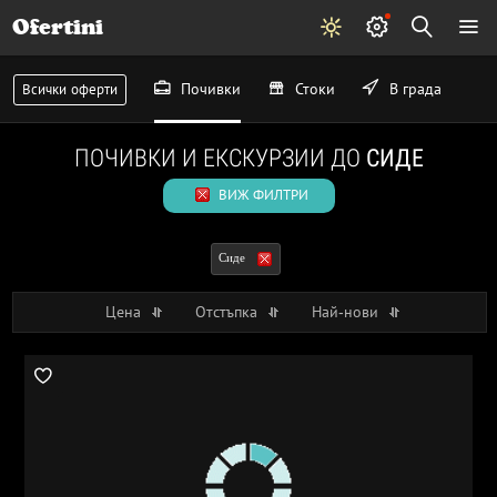
Ofertini
Почивки
Стоки
В града
Всички оферти
ПОЧИВКИ И ЕКСКУРЗИИ ДО
СИДЕ
ВИЖ ФИЛТРИ
Сиде
Цена
Отстъпка
Най-нови