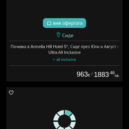
виж офертата
Сиде
Почивка в Armella Hill Hotel 5*, Сиде през Юли и Август -
Ultra All Inclusive
+ all inclusive
963
.46
1883
/
€
лв.