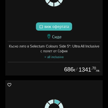
виж офертата
Сиде
Късно лято в Selectum Colours Side 5*: Ultra All Inclusive
с полет от София
+ all inclusive
686
.70
1341
/
€
лв.