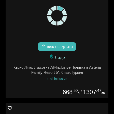
виж офертата
Сиде
Късно Лято: Луксозна All-Inclusive Почивка в Asteria
Family Resort 5*, Сиде, Турция
+ all inclusive
.50
.47
668
1307
/
€
лв.