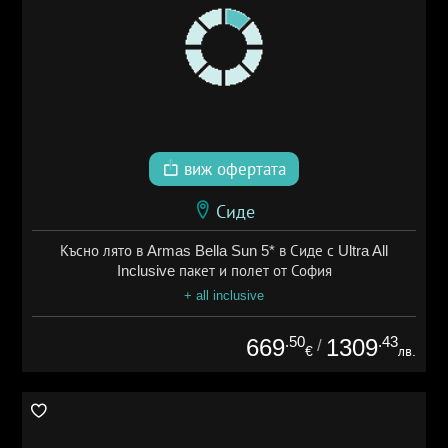
виж офертата
Сиде
Късно лято в Armas Bella Sun 5* в Сиде с Ultra All
Inclusive пакет и полет от София
+ all inclusive
.50
.43
669
1309
/
€
лв.