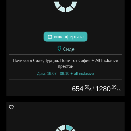
виж офертата
Сиде
Почивка в Сиде, Турция: Полет от София + All Inclusive
престой
Дата: 19.07 - 08.10 + all inclusive
.50
.09
654
1280
/
€
лв.