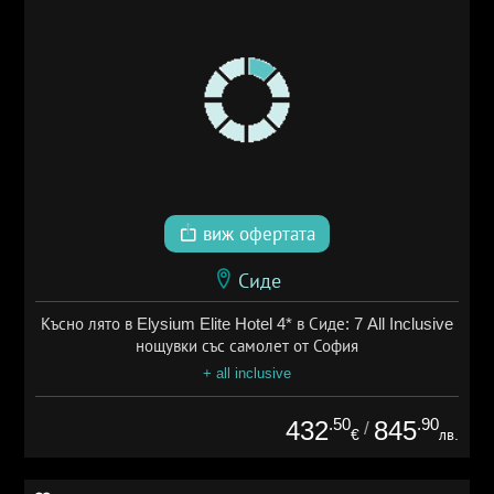
виж офертата
Сиде
Късно лято в Elysium Elite Hotel 4* в Сиде: 7 All Inclusive
нощувки със самолет от София
+ all inclusive
.50
.90
432
845
/
€
лв.