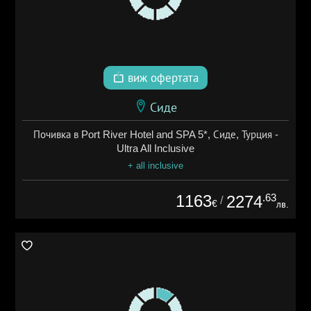
виж офертата
Сиде
Почивка в Port River Hotel and SPA 5*, Сиде, Турция -
Ultra All Inclusive
+ all inclusive
1163
.63
2274
/
€
лв.