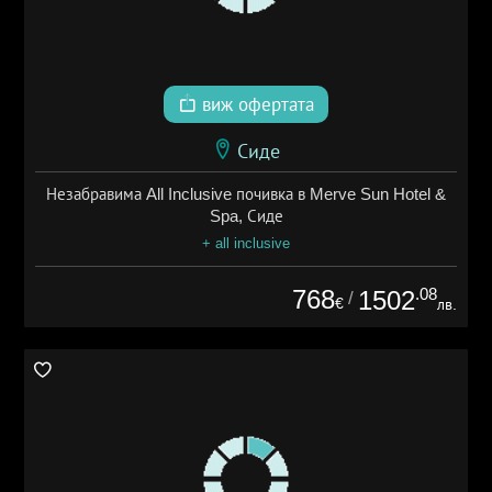
виж офертата
Сиде
Незабравима All Inclusive почивка в Merve Sun Hotel &
Spa, Сиде
+ all inclusive
768
.08
1502
/
€
лв.