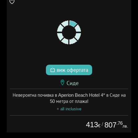
виж офертата
Сиде
Невероятна почивка в Aperion Beach Hotel 4* в Сиде на
50 метра от плажа!
+ all inclusive
413
.76
807
/
€
лв.