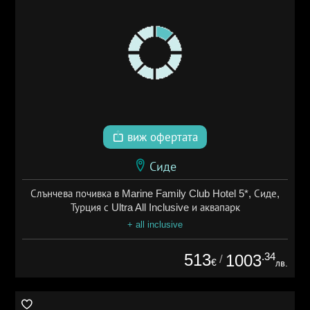
виж офертата
Сиде
Слънчева почивка в Marine Family Club Hotel 5*, Сиде,
Турция с Ultra All Inclusive и аквапарк
+ all inclusive
513
.34
1003
/
€
лв.