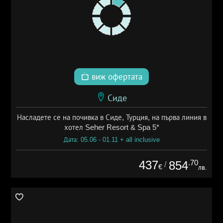
виж офертата
Сиде
Насладете се на почивка в Сиде, Турция, на първа линия в
хотел Seher Resort & Spa 5*
Дата: 05.06 - 01.11 + all inclusive
437
.70
854
/
€
лв.