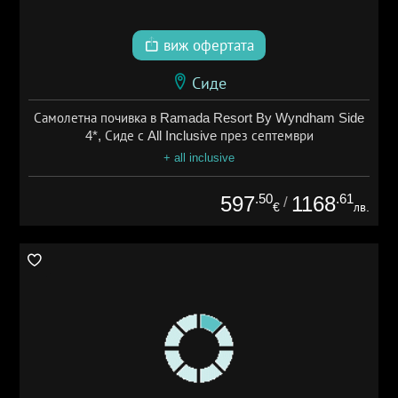
виж офертата
Сиде
Самолетна почивка в Ramada Resort By Wyndham Side
4*, Сиде с All Inclusive през септември
+ all inclusive
.50
.61
597
1168
/
€
лв.