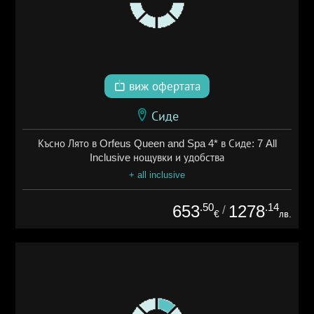
виж офертата
Сиде
Късно Лято в Orfeus Queen and Spa 4* в Сиде: 7 All
Inclusive нощувки и удобства
+ all inclusive
.50
.14
653
1278
/
€
лв.