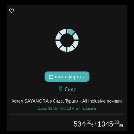
виж офертата
Сиде
Хотел SAYANORA в Сиде, Турция - All Inclusive почивка
Дата: 19.07 - 08.10 + all inclusive
.50
.39
534
1045
/
€
лв.