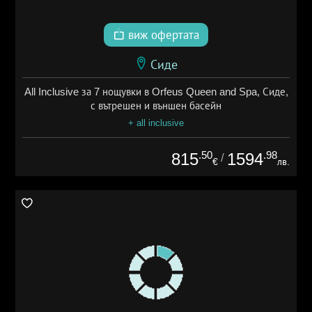
виж офертата
Сиде
All Inclusive за 7 нощувки в Orfeus Queen and Spa, Сиде,
с вътрешен и външен басейн
+ all inclusive
.50
.98
815
1594
/
€
лв.