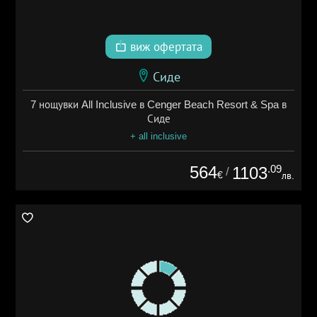
виж офертата
Сиде
7 нощувки All Inclusive в Cenger Beach Resort & Spa в
Сиде
+ all inclusive
564
.09
1103
/
€
лв.