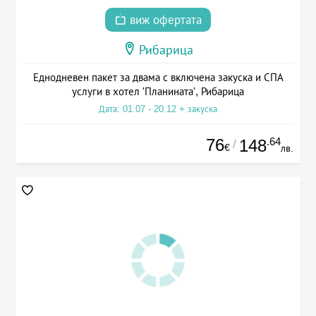
виж офертата
Рибарица
Еднодневен пакет за двама с включена закуска и СПА
услуги в хотел 'Планината', Рибарица
Дата: 01.07 - 20.12 + закуска
76
.64
148
/
€
лв.