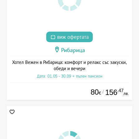
виж офертата
Рибарица
Хотел Вежен в Рибарица: комфорт и релакс със закуски,
обеди и вечери
Дата: 01.05 - 30.09 + пълен пансион
80
.47
156
/
€
лв.