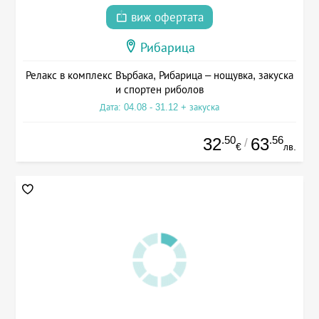
виж офертата
Рибарица
Релакс в комплекс Върбака, Рибарица – нощувка, закуска
и спортен риболов
Дата: 04.08 - 31.12 + закуска
.50
.56
32
63
/
€
лв.