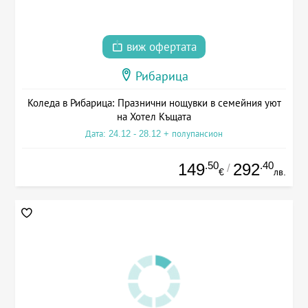
виж офертата
Рибарица
Коледа в Рибарица: Празнични нощувки в семейния уют
на Хотел Къщата
Дата: 24.12 - 28.12 + полупансион
.50
.40
149
292
/
€
лв.