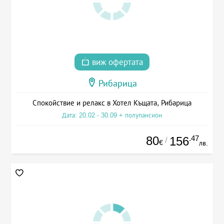
виж офертата
Рибарица
Спокойствие и релакс в Хотел Къщата, Рибарица
Дата: 20.02 - 30.09 + полупансион
80
.47
156
/
€
лв.