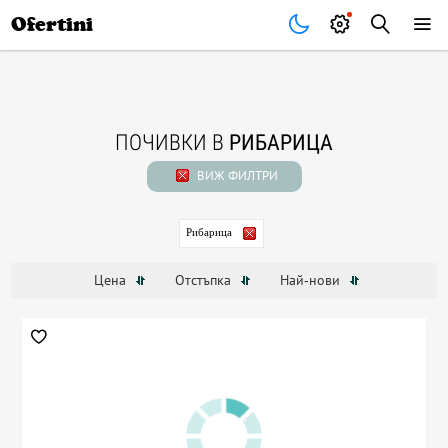
Почивки
Стоки
В града
Всички оферти
Ofertini
ПОЧИВКИ В
РИБАРИЦА
ВИЖ ФИЛТРИ
Рибарица
Цена
Отстъпка
Най-нови