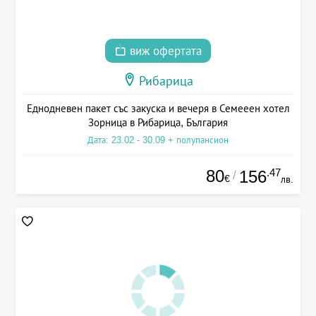
виж офертата
Рибарица
Еднодневен пакет със закуска и вечеря в Семееен хотел
Зорница в Рибарица, България
Дата: 23.02 - 30.09 + полупансион
80
.47
156
/
€
лв.