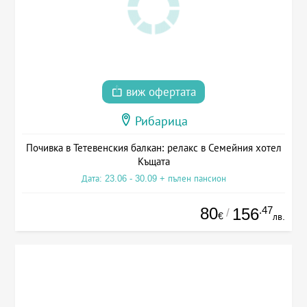
виж офертата
Рибарица
Почивка в Тетевенския балкан: релакс в Семейния хотел
Къщата
Дата: 23.06 - 30.09 + пълен пансион
80
.47
156
/
€
лв.