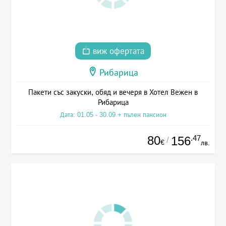
виж офертата
Рибарица
Пакети със закуски, обяд и вечеря в Хотел Вежен в
Рибарица
Дата: 01.05 - 30.09 + пълен пансион
80
.47
156
/
€
лв.