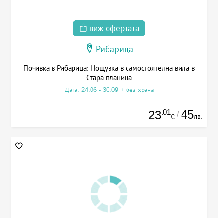
виж офертата
Рибарица
Почивка в Рибарица: Нощувка в самостоятелна вила в
Стара планина
Дата: 24.06 - 30.09 + без храна
.01
45
23
/
лв.
€