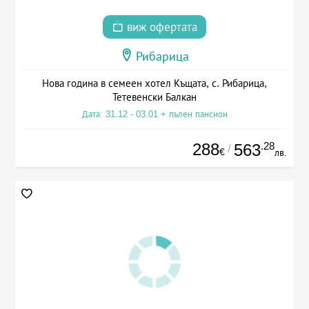
виж офертата
Рибарица
Нова година в семеен хотел Къщата, с. Рибарица,
Тетевенски Балкан
Дата: 31.12 - 03.01 + пълен пансион
288
.28
563
/
€
лв.