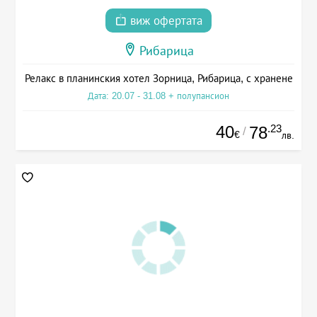
виж офертата
Рибарица
Релакс в планинския хотел Зорница, Рибарица, с хранене
Дата: 20.07 - 31.08 + полупансион
40
.23
78
/
€
лв.