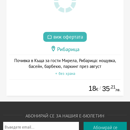
виж офертата
Рибарица
Почивка в Къща за гости Мирела, Рибарица: нощувка,
басейн, барбекю, паркинг през август
+ без храна
18
.21
35
/
€
лв.
АБОНИРАЙ СЕ ЗА НАШИЯ Е-БЮЛЕТИН