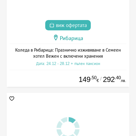
виж офертата
Рибарица
Коледа в Рибарица: Празнично изживяване в Семеен
хотел Вежен с включени хранения
Дата: 24.12 - 28.12 + пълен пансион
.50
.40
149
292
/
€
лв.