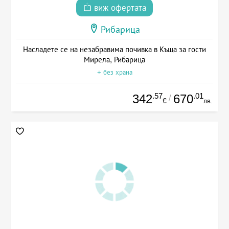
виж офертата
Рибарица
Насладете се на незабравима почивка в Къща за гости
Мирела, Рибарица
+ без храна
.57
.01
342
670
/
€
лв.