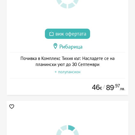
виж офертата
Рибарица
Почивка в Комплекс Тихия кът: Насладете се на
планински уют до 30 Септември
+ полупансион
46
.97
89
/
€
лв.