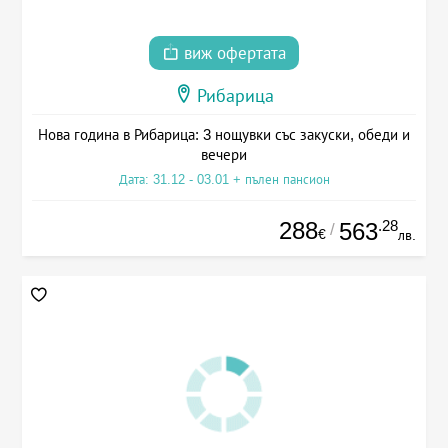
виж офертата
Рибарица
Нова година в Рибарица: 3 нощувки със закуски, обеди и
вечери
Дата: 31.12 - 03.01 + пълен пансион
288
.28
563
/
€
лв.