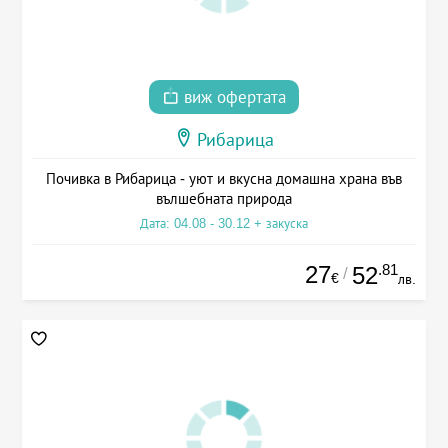
виж офертата
Рибарица
Почивка в Рибарица - уют и вкусна домашна храна във
вълшебната природа
Дата: 04.08 - 30.12 + закуска
27
.81
52
/
€
лв.