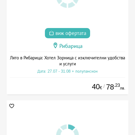
виж офертата
Рибарица
Лято в Рибарица: Хотел Зорница с изключителни удобства
и услуги
Дата: 27.07 - 31.08 + полупансион
40
.23
78
/
€
лв.