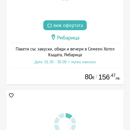
виж офертата
Рибарица
Пакети със закуски, обяди и вечери в Семеен Хотел
Къщата, Рибарица
Дата: 01.05 - 30.09 + пълен пансион
80
.47
156
/
€
лв.