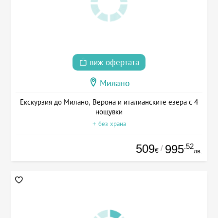
виж офертата
Милано
Екскурзия до Милано, Верона и италианските езера с 4
нощувки
+ без храна
509
.52
995
/
€
лв.