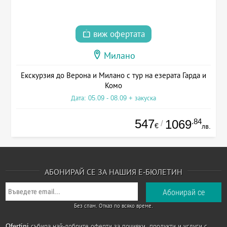
виж офертата
Милано
Екскурзия до Верона и Милано с тур на езерата Гарда и
Комо
Дата: 05.09 - 08.09 + закуска
547
.84
1069
/
€
лв.
АБОНИРАЙ СЕ ЗА НАШИЯ Е-БЮЛЕТИН
Без спам. Отказ по всяко време.
Ofertini
събира най-добрите оферти за почивки, продукти и услуги с