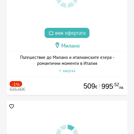
виж офертата
Милано
Пътешествие до Милано и италианските езера -
романтични моменти в Италия
+ закуска
-1%
509
.52
995
/
€
лв.
515.00€