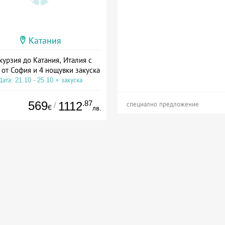
Катания
курзия до Катания, Италия с
 от София и 4 нощувки закуска
Дата: 21.10 - 25.10 + закуска
569
.87
1112
/
специално предложение
€
лв.