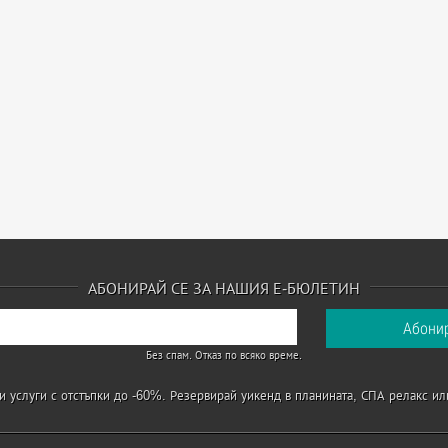
АБОНИРАЙ СЕ ЗА НАШИЯ Е-БЮЛЕТИН
Без спам. Отказ по всяко време.
 услуги с отстъпки до -60%. Резервирай уикенд в планината, СПА релакс ил