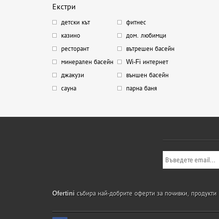
Екстри
детски кът
фитнес
казино
дом. любимци
ресторант
вътрешен басейн
минерален басейн
Wi-Fi интернет
джакузи
външен басейн
сауна
парна баня
Ofertini
събира най-добрите оферти за почивки, продукти и