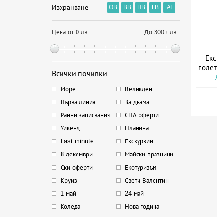
Изхранване
OB
BB
HB
FB
AI
Цена от 0 лв
До 300+ лв
Екс
полет
Всички почивки
Море
Великден
Първа линия
За двама
Ранни записвания
СПА оферти
Уикенд
Планина
Last minute
Екскурзии
8 декември
Майски празници
Ски оферти
Екотуризъм
Круиз
Свети Валентин
1 май
24 май
Коледа
Нова година