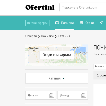
Ofertini
Почивки
Стоки
Всички оферти
Оферти
Почивки
Катания
❯
❯
ПОЧИ
Вижте 
Отиди към картата
Катания
1 офе
Катания