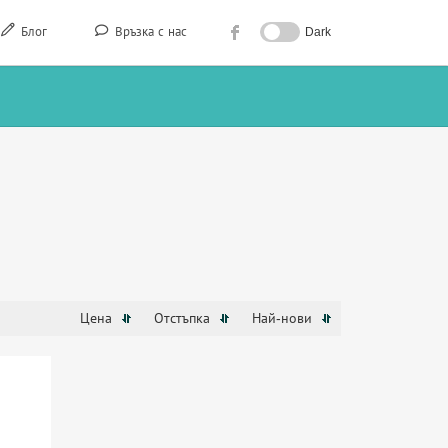
Блог
Връзка с нас
Dark
Цена
Отстъпка
Най-нови