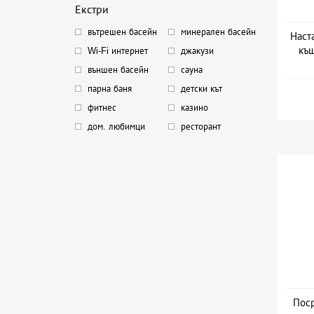
Екстри
вътрешен басейн
минерален басейн
Наст
къщ
Wi-Fi интернет
джакузи
външен басейн
сауна
парна баня
детски кът
фитнес
казино
дом. любимци
ресторант
Поср