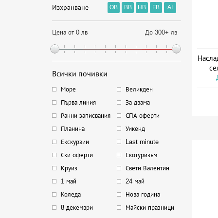
Изхранване
OB
BB
HB
FB
AI
Цена от 0 лв
До 300+ лв
Наслад
се
Всички почивки
Море
Великден
Първа линия
За двама
Ранни записвания
СПА оферти
Планина
Уикенд
Екскурзии
Last minute
Ски оферти
Екотуризъм
Круиз
Свети Валентин
1 май
24 май
Коледа
Нова година
8 декември
Майски празници