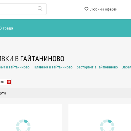
Любими оферти
В града
ИВКИ В
ГАЙТАНИНОВО
зъм в Гайтаниново
Планина в Гайтаниново
ресторант в Гайтаниново
Забе
ово
рти