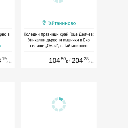
Гайтаниново
рво в
Коледни празници край Гоце Делчев:
Уникални дървени къщички в Еко
селище „Омая“, с. Гайтаниново
а
Дата: 23.12 - 28.12 + закуска
.19
.50
.38
3
104
204
/
лв.
€
лв.