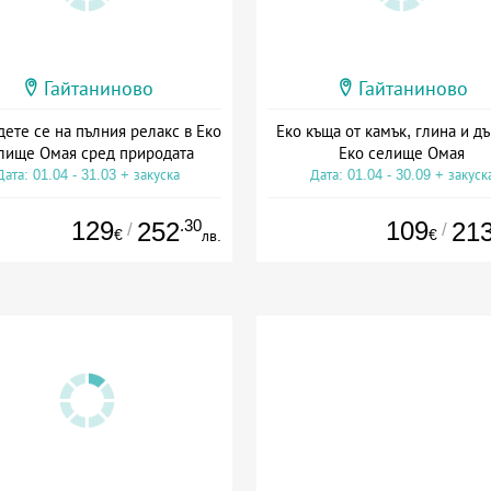
Гайтаниново
Гайтаниново
ете се на пълния релакс в Еко
Еко къща от камък, глина и дъ
лище Омая сред природата
Еко селище Омая
Дата: 01.04 - 31.03 + закуска
Дата: 01.04 - 30.09 + закуск
129
.30
109
252
21
/
/
€
€
лв.