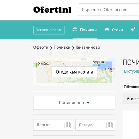
Ofertini
Почивки
Стоки
Всички оферти
Оферти
Почивки
Гайтаниново
❯
❯
ПОЧ
Екотури
Отиди към картата
Гайтанин
6 офе
Гайтаниново