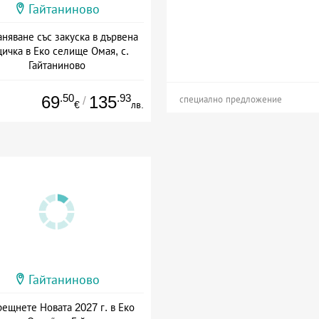
Гайтаниново
аняване със закуска в дървена
ичка в Еко селище Омая, с.
Гайтаниново
Дата: 03.01 - 31.03 + закуска
.50
.93
69
135
/
специално предложение
€
лв.
Гайтаниново
ещнете Новата 2027 г. в Еко