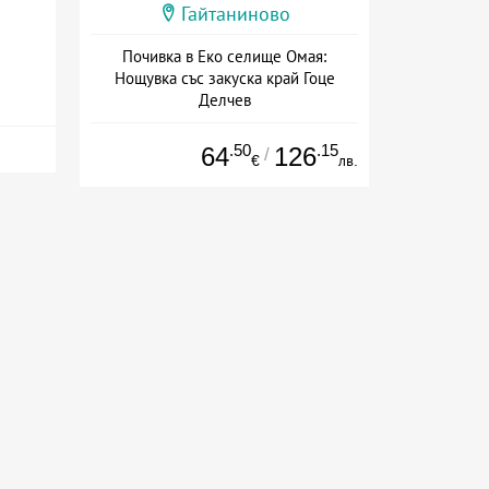
Гайтаниново
Почивка в Еко селище Омая:
Нощувка със закуска край Гоце
Делчев
Дата: 28.07 - 22.12 + закуска
.50
.15
64
126
/
€
лв.