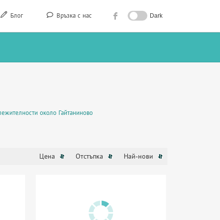
Блог
Връзка с нас
Dark
лежителности около Гайтаниново
Цена
Отстъпка
Най-нови