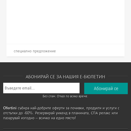
специално предложение
АБОНИРАЙ СЕ ЗА НАШИЯ Е-БЮЛЕТИН
Без спам. Отказ по всяко време.
Ofertini
събира най-добрите оферти за почивки, продукти и услуги с
отстъпки до -60%. Резервирай уикенд в планината, СПА релакс или
пазарувай изгодно – всичко на едно място!