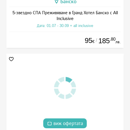
Банско
5-звездно СПА Преживяване в Гранд Хотел Банско с All
Inclusive
Дата: 01.07 - 30.09 + all inclusive
95
.80
185
/
€
лв.
виж офертата