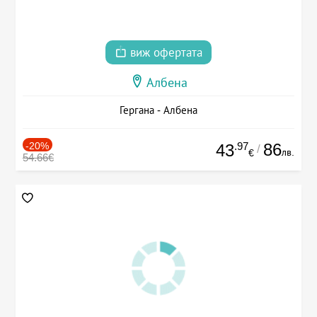
виж офертата
Албена
Гергана - Албена
-20%
.97
86
43
/
лв.
€
54.66€