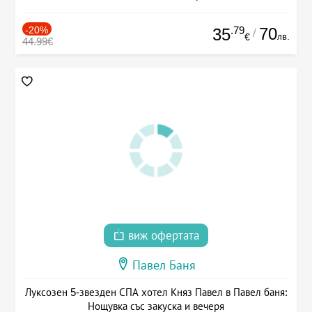
-20%
.79
70
35
/
лв.
€
44.99€
виж офертата
Павел Баня
Луксозен 5-звезден СПА хотел Княз Павел в Павел баня:
Нощувка със закуска и вечеря