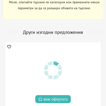
Моля, опитайте търсене по категория или премахнете някои
параметри за да се разшири обхвата на търсене.
Други изгодни предложения
виж офертата