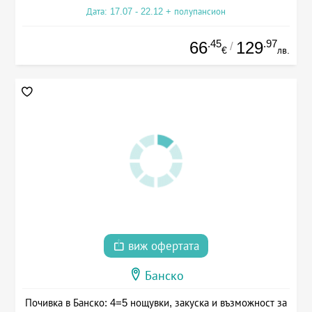
Дата: 17.07 - 22.12 + полупансион
.45
.97
66
129
/
€
лв.
виж офертата
Банско
Почивка в Банско: 4=5 нощувки, закуска и възможност за