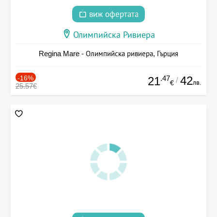
виж офертата
Олимпийска Ривиера
Regina Mare - Олимпийска ривиера, Гърция
-16%
.47
42
21
/
лв.
€
25.57€