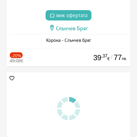
виж офертата
Слънчев Бряг
Корона - Слънчев бряг
-20%
.37
77
39
/
лв.
€
49.08€