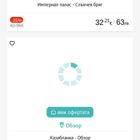
Империал палас - Слънчев бряг
-25%
.21
63
32
/
лв.
€
42.95€
виж офертата
Обзор
Казабланка - Обзор