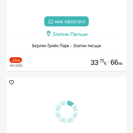
виж офертата
Златни Пясъци
Берлин Грийн Парк - Златни пясъци
-25%
.75
66
33
/
лв.
€
44.99€