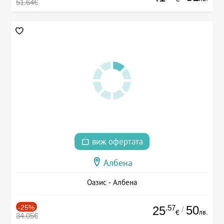
51.64€
виж офертата
Албена
Оазис - Албена
-25%
.57
50
25
/
лв.
€
34.05€