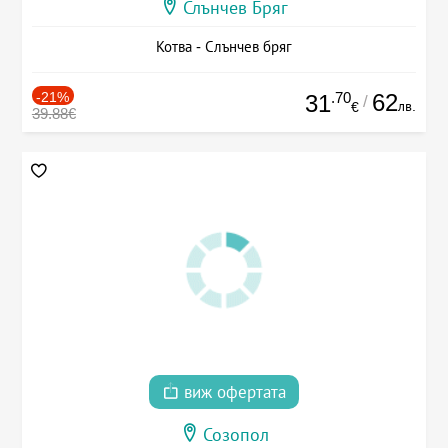
Слънчев Бряг
Котва - Слънчев бряг
-21%
.70
62
31
/
лв.
€
39.88€
виж офертата
Созопол