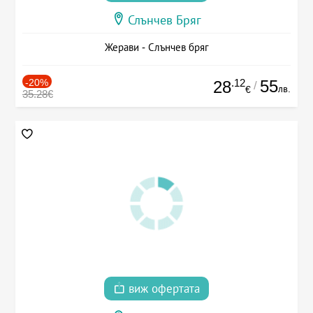
Слънчев Бряг
Жерави - Слънчев бряг
-20%
.12
55
28
/
лв.
€
35.28€
виж офертата