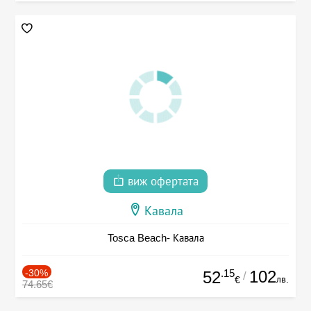
виж офертата
Кавала
Tosca Beach- Кавала
-30%
.15
102
52
/
лв.
€
74.65€