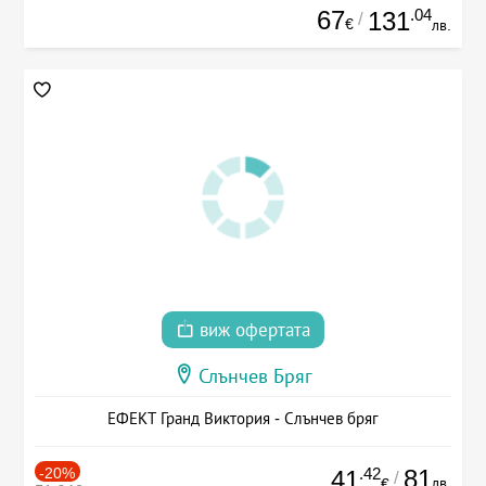
67
.04
131
/
€
лв.
виж офертата
Слънчев Бряг
ЕФЕКТ Гранд Виктория - Слънчев бряг
-20%
.42
81
41
/
лв.
€