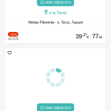
виж офертата
о-в Тасос
Ntinas Filoxenia - о. Тасос, Гърция
-15%
.37
77
39
/
лв.
€
46.53€
виж офертата