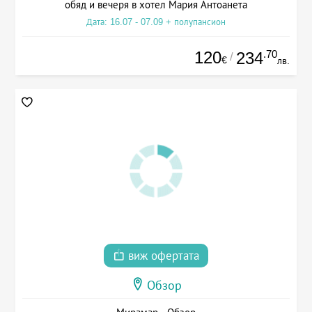
обяд и вечеря в хотел Мария Антоанета
Дата: 16.07 - 07.09 + полупансион
120
.70
234
/
€
лв.
виж офертата
Обзор