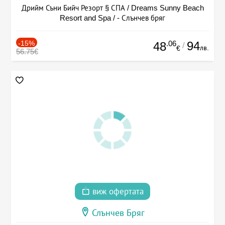
Дрийм Съни Бийч Резорт § СПА / Dreams Sunny Beach
Resort and Spa / - Слънчев бряг
-15%
.06
94
48
/
лв.
€
56.75€
виж офертата
Слънчев Бряг