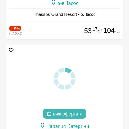
о-в Тасос
Thassos Grand Resort - о. Тасос
-15%
.17
104
53
/
лв.
€
62.38€
виж офертата
Паралия Катерини