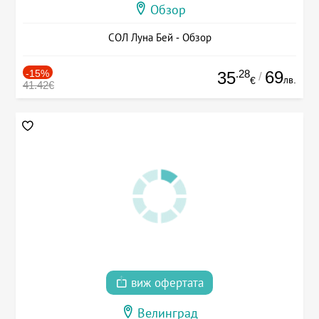
Обзор
СОЛ Луна Бей - Обзор
-15%
.28
69
35
/
лв.
€
41.42€
виж офертата
Велинград