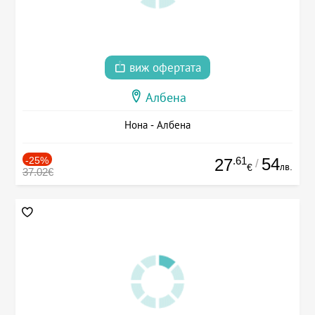
виж офертата
Албена
Нона - Албена
-25%
.61
54
27
/
лв.
€
37.02€