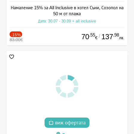
Намаление 15% за All Inclusive в хотел Съни, Созопол на
50 м от плажа
Дата: 30.07 - 30.09 + all inclusive
-15%
.55
.98
70
137
/
€
лв.
83.00€
виж офертата