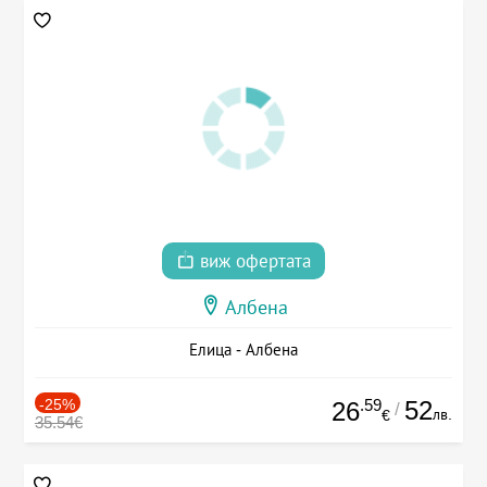
виж офертата
Албена
Елица - Албена
-25%
.59
52
26
/
лв.
€
35.54€