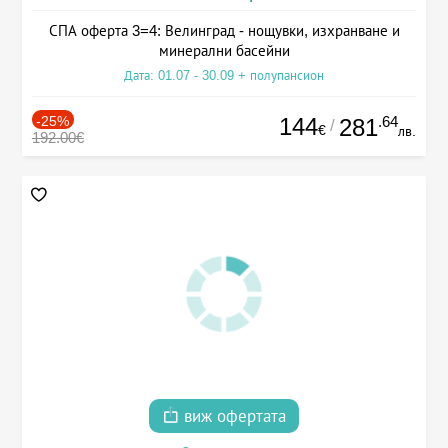
СПА оферта 3=4: Велинград - нощувки, изхранване и
минерални басейни
Дата: 01.07 - 30.09 + полупансион
-25%
144
.64
281
/
€
лв.
192.00€
виж офертата