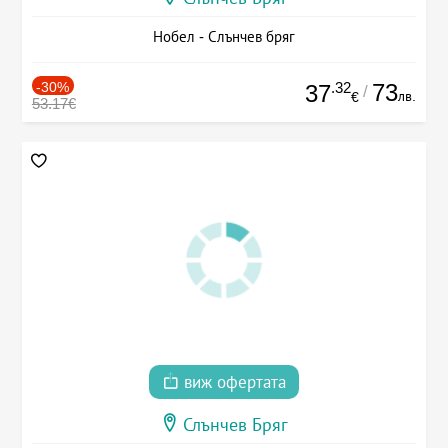
Нобел - Слънчев бряг
-30%
.32
73
37
/
лв.
€
53.17€
виж офертата
Слънчев Бряг