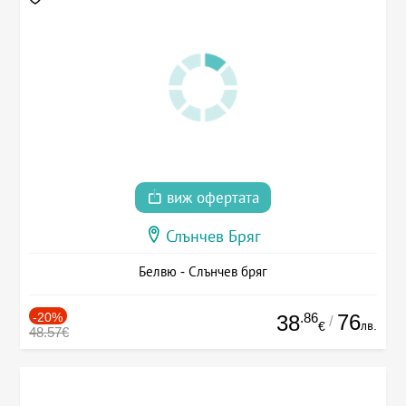
виж офертата
Слънчев Бряг
Белвю - Слънчев бряг
-20%
.86
76
38
/
лв.
€
48.57€