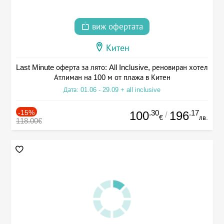
виж офертата
Китен
Last Minute оферта за лято: All Inclusive, реновиран хотел
Атлиман на 100 м от плажа в Китен
Дата: 01.06 - 29.09 + all inclusive
-15%
.30
.17
100
196
/
€
лв.
118.00€