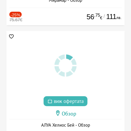
Мирамар - Обзор
-25%
.75
111
56
/
лв.
€
75.67€
виж офертата
Обзор
АЛУА Хелиос Бей - Обзор