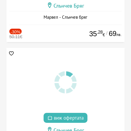
Слънчев Бряг
Марвел - Слънчев бряг
-30%
.28
69
35
/
лв.
€
50.11€
виж офертата
Слънчев Бряг