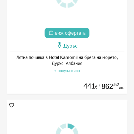
виж офертата
Дуръс
Лятна почивка в Hotel Kamomil на брега на морето,
Дуръс, Албания
+ полупансион
441
.52
862
/
€
лв.