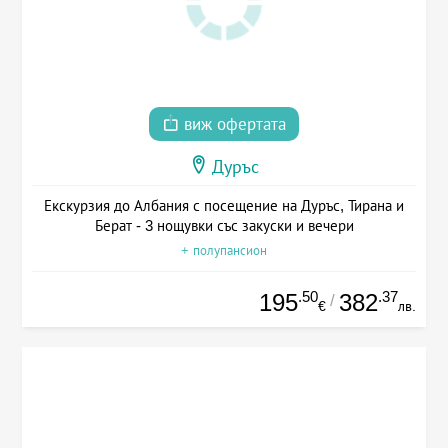
виж офертата
Дуръс
Екскурзия до Албания с посещение на Дуръс, Тирана и
Берат - 3 нощувки със закуски и вечери
+ полупансион
.50
.37
195
382
/
€
лв.