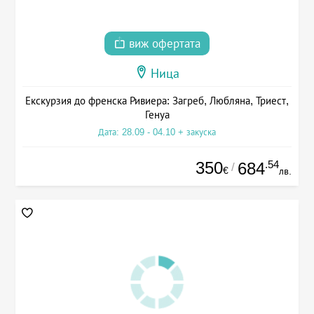
виж офертата
Ница
Екскурзия до френска Ривиера: Загреб, Любляна, Триест,
Генуа
Дата: 28.09 - 04.10 + закуска
350
.54
684
/
€
лв.