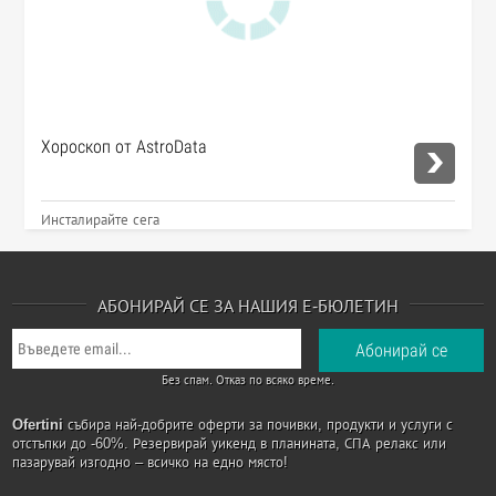
Хороскоп от AstroData
Инсталирайте сега
АБОНИРАЙ СЕ ЗА НАШИЯ Е-БЮЛЕТИН
Без спам. Отказ по всяко време.
Ofertini
събира най-добрите оферти за почивки, продукти и услуги с
отстъпки до -60%. Резервирай уикенд в планината, СПА релакс или
пазарувай изгодно – всичко на едно място!