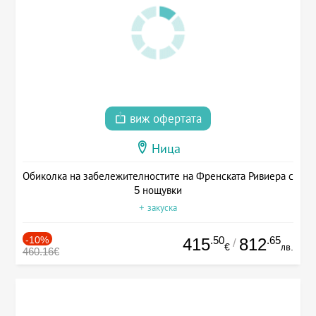
виж офертата
Ница
Обиколка на забележителностите на Френската Ривиера с
5 нощувки
+ закуска
-10%
.50
.65
415
812
/
€
лв.
460.16€