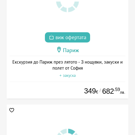
виж офертата
Париж
Екскурзия до Париж през лятото - 3 нощувки, закуски и
полет от София
+ закуска
349
.59
682
/
€
лв.