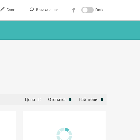
Блог
Връзка с нас
Dark
Цена
Отстъпка
Най-нови