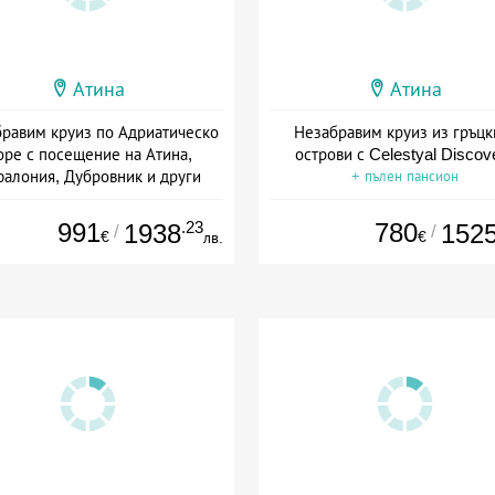
Атина
Атина
равим круиз по Адриатическо
Незабравим круиз из гръцк
ре с посещение на Атина,
острови с Celestyal Discov
алония, Дубровник и други
+ пълен пансион
+ пълен пансион
991
.23
780
1938
152
/
/
€
€
лв.