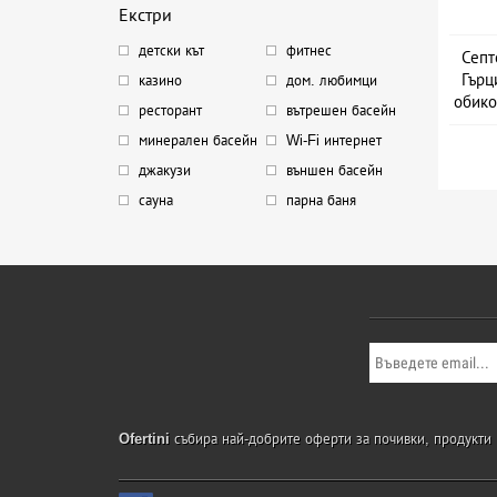
Екстри
детски кът
фитнес
Септ
Гърц
казино
дом. любимци
обико
ресторант
вътрешен басейн
минерален басейн
Wi-Fi интернет
джакузи
външен басейн
сауна
парна баня
Ofertini
събира най-добрите оферти за почивки, продукти и