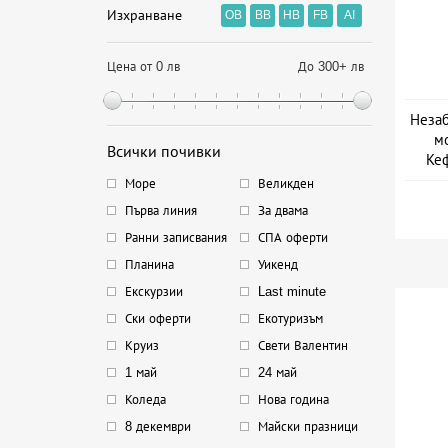
Изхранване
OB
BB
HB
FB
AI
Цена от 0 лв
До 300+ лв
Незаб
мо
Всички почивки
Кеф
Море
Великден
Първа линия
За двама
Ранни записвания
СПА оферти
Планина
Уикенд
Екскурзии
Last minute
Ски оферти
Екотуризъм
Круиз
Свети Валентин
1 май
24 май
Коледа
Нова година
8 декември
Майски празници