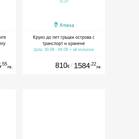
Атина
ите
Круиз до пет гръцки острова с
ery
транспорт и хранене
Дата: 30.08 - 04.09 + all inclusive
.55
810
.22
5
1584
/
€
лв.
лв.