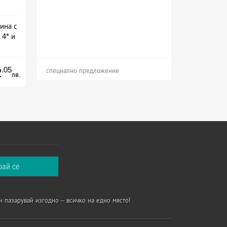
ина с
 4* и
а
.05
2
специално предложение
лв.
и пазарувай изгодно – всичко на едно място!