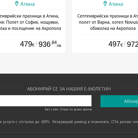
Атина
Атина
емврийски празници в Атина,
Септемврийски празници в Ат
ия: Полет от София, нощувки,
полет от Варна, хотел Novus
лка и посещение на Акропола
обиколка на Акропола
Дата: 19.09 - 22.09 + закуска
Дата: 04.09 - 07.09 + закуск
479
.84
497
936
97
/
/
€
€
лв.
АБОНИРАЙ СЕ ЗА НАШИЯ Е-БЮЛЕТИН
Без спам. Отказ по всяко време.
 услуги с отстъпки до -60%. Резервирай уикенд в планината, СПА релакс ил