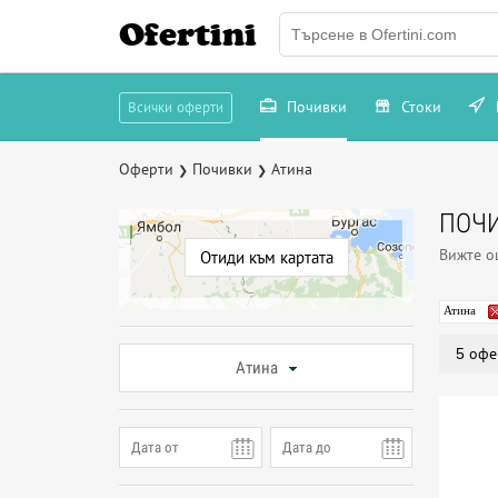
Ofertini
Почивки
Стоки
Всички оферти
Оферти
Почивки
Атина
❯
❯
ПОЧИ
Вижте 
Отиди към картата
Атина
5 офе
Атина