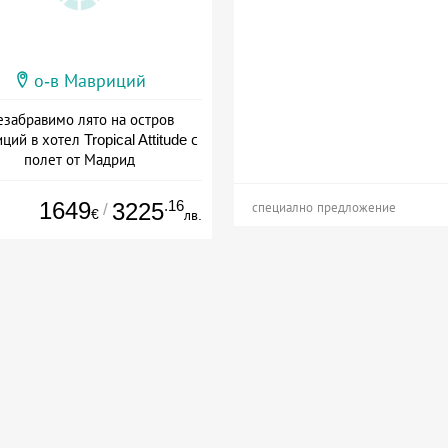
о-в Мавриций
забравимо лято на остров
ций в хотел Tropical Attitude с
полет от Мадрид
а: 25.08 - 08.09 + полупансион
1649
.16
3225
/
специално предложение
€
лв.