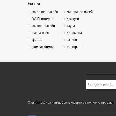
Екстри
вътрешен басейн
минерален басейн
Wi-Fi интернет
джакузи
външен басейн
сауна
парна баня
детски кът
фитнес
казино
дом. любимци
ресторант
Ofertini
събира най-добрите оферти за почивки, продукти и