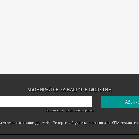
АБОНИРАЙ СЕ ЗА НАШИЯ Е-БЮЛЕТИН
Без спам. Отказ по всяко време.
 услуги с отстъпки до -60%. Резервирай уикенд в планината, СПА релакс ил