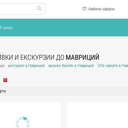
Любими оферти
В града
ВКИ И ЕКСКУРЗИИ ДО
МАВРИЦИЙ
още:
ресторант в Мавриций
външен басейн в Мавриций
СПА оферти в Ма
й
рта