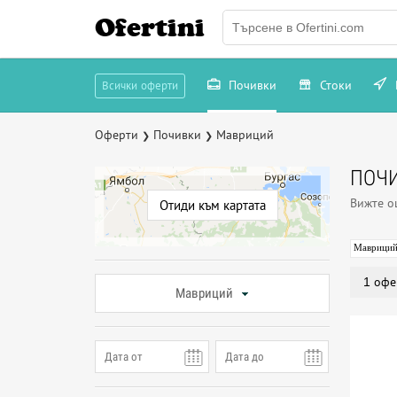
Ofertini
Почивки
Стоки
Всички оферти
Оферти
Почивки
Мавриций
❯
❯
ПОЧИ
Вижте 
Отиди към картата
Маврици
1 офе
Мавриций