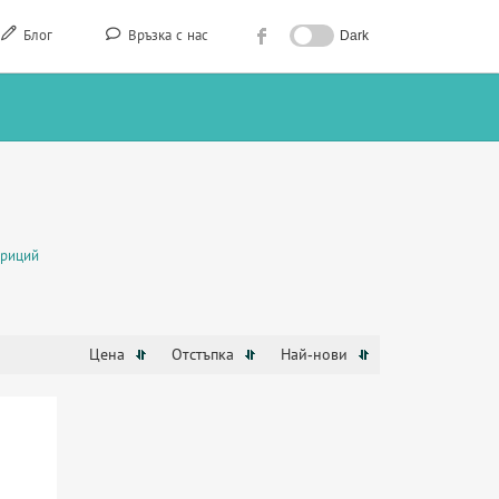
Блог
Връзка с нас
Dark
вриций
Цена
Отстъпка
Най-нови