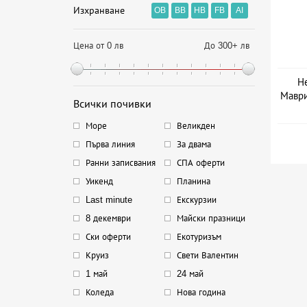
Изхранване
OB
BB
HB
FB
AI
Цена от 0 лв
До 300+ лв
Не
Маври
Всички почивки
Дат
Море
Великден
Първа линия
За двама
Ранни записвания
СПА оферти
Уикенд
Планина
Last minute
Екскурзии
8 декември
Майски празници
Ски оферти
Екотуризъм
Круиз
Свети Валентин
1 май
24 май
Коледа
Нова година