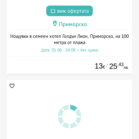
виж офертата
Приморско
Нощувки в семеен хотел Голдън Лион, Приморско, на 100
метра от плажа
Дата: 01.06 - 24.09 + без храна
13
.43
25
/
€
лв.