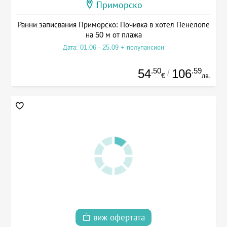
Приморско
Ранни записвания Приморско: Почивка в хотел Пенелопе
на 50 м от плажа
Дата: 01.06 - 25.09 + полупансион
.50
.59
54
106
/
€
лв.
виж офертата