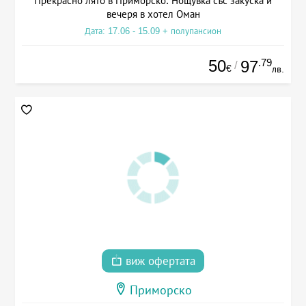
Прекрасно лято в Приморско: Нощувка със закуска и
вечеря в хотел Оман
Дата: 17.06 - 15.09 + полупансион
50
.79
97
/
€
лв.
виж офертата
Приморско