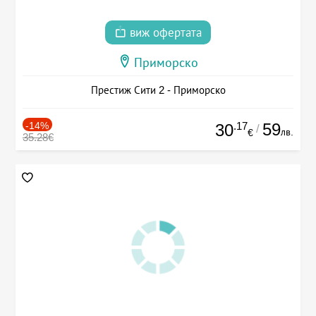
виж офертата
Приморско
Престиж Сити 2 - Приморско
-14%
.17
59
30
/
лв.
€
35.28€