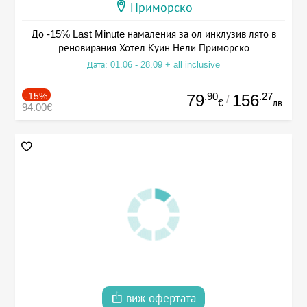
Приморско
До -15% Last Minute намаления за ол инклузив лято в
реновирания Хотел Куин Нели Приморско
Дата: 01.06 - 28.09 + all inclusive
-15%
.90
.27
79
156
/
€
лв.
94.00€
виж офертата