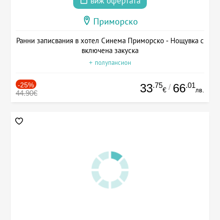
виж офертата
Приморско
Ранни записвания в хотел Синема Приморско - Нощувка с
включена закуска
+ полупансион
-25%
.75
.01
33
66
/
€
лв.
44.90€