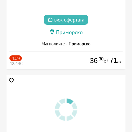
виж офертата
Приморско
Магнолиите - Приморско
-14%
.30
71
36
/
лв.
€
42.44€