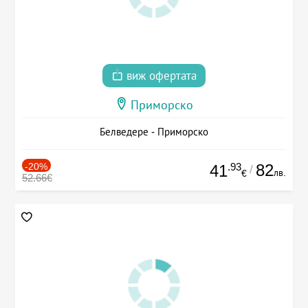
виж офертата
Приморско
Белведере - Приморско
-20%
.93
82
41
/
лв.
€
52.66€