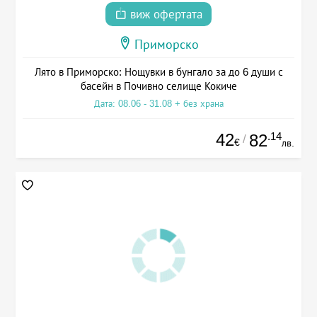
виж офертата
Приморско
Лято в Приморско: Нощувки в бунгало за до 6 души с
басейн в Почивно селище Кокиче
Дата: 08.06 - 31.08 + без храна
42
.14
82
/
€
лв.