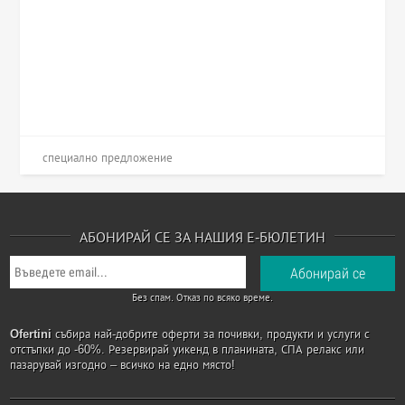
специално предложение
АБОНИРАЙ СЕ ЗА НАШИЯ Е-БЮЛЕТИН
Без спам. Отказ по всяко време.
Ofertini
събира най-добрите оферти за почивки, продукти и услуги с
отстъпки до -60%. Резервирай уикенд в планината, СПА релакс или
пазарувай изгодно – всичко на едно място!