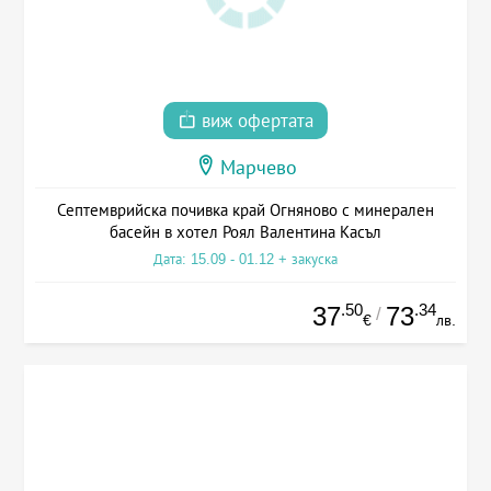
виж офертата
Марчево
Септемврийска почивка край Огняново с минерален
басейн в хотел Роял Валентина Касъл
Дата: 15.09 - 01.12 + закуска
.50
.34
37
73
/
€
лв.