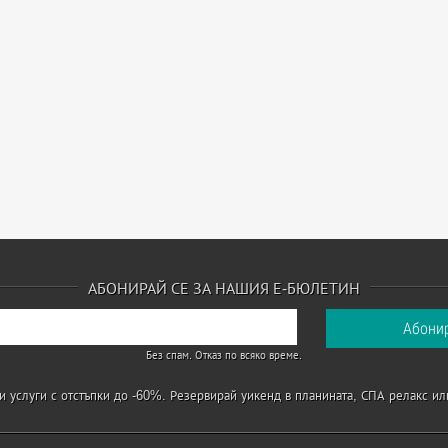
АБОНИРАЙ СЕ ЗА НАШИЯ Е-БЮЛЕТИН
Без спам. Отказ по всяко време.
 услуги с отстъпки до -60%. Резервирай уикенд в планината, СПА релакс ил