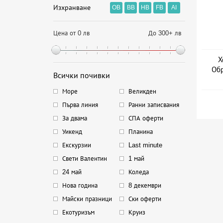
Изхранване
OB
BB
HB
FB
AI
Цена от 0 лв
До 300+ лв
Х
Обр
Всички почивки
Море
Великден
Първа линия
Ранни записвания
За двама
СПА оферти
Уикенд
Планина
Екскурзии
Last minute
Свети Валентин
1 май
24 май
Коледа
Нова година
8 декември
Майски празници
Ски оферти
Екотуризъм
Круиз