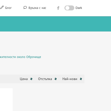
Блог
Връзка с нас
Dark
жителности около Оброчище
Цена
Отстъпка
Най-нови