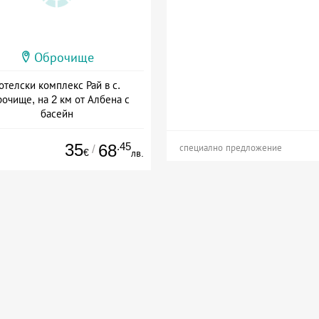
Оброчище
отелски комплекс Рай в с.
очище, на 2 км от Албена с
басейн
Дата: 30.07 - 30.09 + закуска
35
.45
68
/
специално предложение
€
лв.