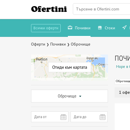
Ofertini
Почивки
Стоки
Всички оферти
Оферти
Почивки
Оброчище
❯
❯
ПОЧ
Море в
Отиди към картата
Оброчищ
1 офе
Оброчище