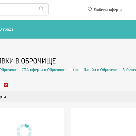
Любими оферти
В града
ИВКИ В
ОБРОЧИЩЕ
 Оброчище
СПА оферти в Оброчище
външен басейн в Оброчище
Забеле
е
рта