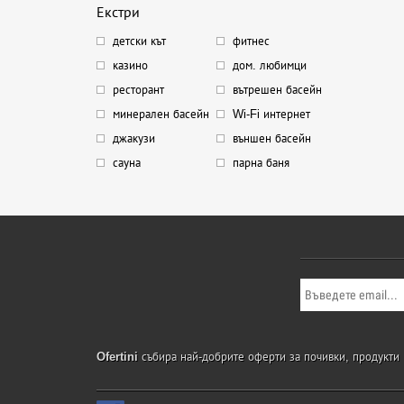
Екстри
детски кът
фитнес
казино
дом. любимци
ресторант
вътрешен басейн
минерален басейн
Wi-Fi интернет
джакузи
външен басейн
сауна
парна баня
Ofertini
събира най-добрите оферти за почивки, продукти и