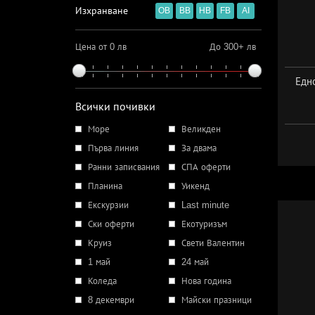
Изхранване
OB
BB
HB
FB
AI
Цена от 0 лв
До 300+ лв
Едн
Всички почивки
Море
Великден
Първа линия
За двама
Ранни записвания
СПА оферти
Планина
Уикенд
Екскурзии
Last minute
Ски оферти
Екотуризъм
Круиз
Свети Валентин
1 май
24 май
Коледа
Нова година
8 декември
Майски празници