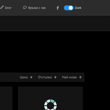
Блог
Връзка с нас
Dark
Цена
Отстъпка
Най-нови