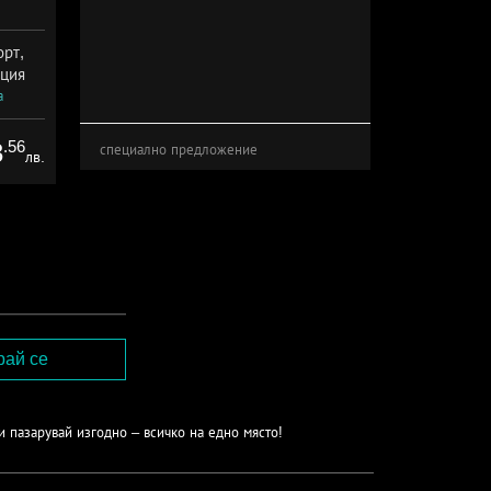
орт,
рция
а
.56
3
специално предложение
лв.
и пазарувай изгодно – всичко на едно място!