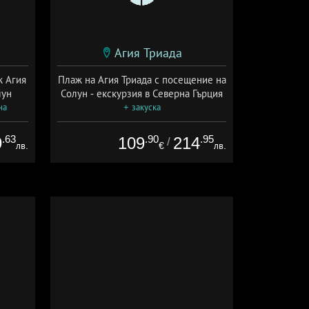
Агия Триада
ж Агия
Плаж на Агия Триада с посещение на
лун
Солун - екскурзия в Северна Гърция
на
+ закуска
.63
.90
.95
9
109
214
/
лв.
€
лв.