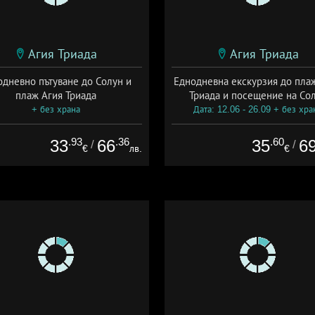
Агия Триада
Агия Триада
одневно пътуване до Солун и
Еднодневна екскурзия до пла
плаж Агия Триада
Триада и посещение на Со
+ без храна
Дата: 12.06 - 26.09 + без хра
.93
.36
.60
33
66
35
6
/
/
€
лв.
€