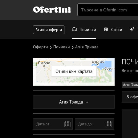
Ofertini
Почивки
Стоки
Всички оферти
Оферти
Почивки
Агия Триада
❯
❯
ПОЧИ
Вижте 
Отиди към картата
Агия Три
5 офе
Агия Триада