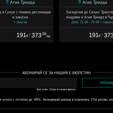
Агия Триада
Агия Триада
д в Солун с плажна дестинация
Екскурзия до Солун: Трансп
и закуски
нощувки и Агия Триада в Гъ
+ закуска
Дата: 21.08 - 21.09 + закуск
191
.56
191
373
37
/
/
€
€
лв.
АБОНИРАЙ СЕ ЗА НАШИЯ Е-БЮЛЕТИН
Без спам. Отказ по всяко време.
 услуги с отстъпки до -60%. Резервирай уикенд в планината, СПА релакс ил