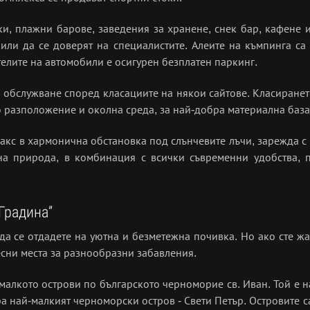
и, плажни барове, заведения за хранене, снек бар, кафене и 
 или да се доверят на специалистите. Алеите на къмпинга са
елите на автомобили е осигурен безплатен паркинг.
 обслужване според класациите на някои сайтове. Класиране
 разположение и околна среда, за най-добра материална база
елакс в хармонична обстановка под слънчевите лъчи, зарежда 
лна природа, в комбинация с всички съвременни удобства, 
Градина”
а се отдадете на уютна и безметежна почивка. Но ако сте ж
сни места за разнообразни забавления.
 малкото острови по българското черноморие св. Иван. Той е н
ра най-малкият черноморски остров - Свети Петър. Островите 