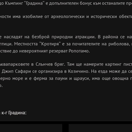
до Къмпинг "Градина" е допълнителен бонус към останалите пр
ности има изобилие от археологически и исторически обекти
е насладят на безброй природни атракции. В района се нам
птици. Местността "Кротиря" е за почитателите на риболова, 
ествие до невероятният резерват Ропотамо.
квапарковете в Слънчев бряг. Там ще намерите картинг пист
. Джип Сафари се организира в Козичино. На езда може да се
рно море и е ферма за пауни и щрауси, има още овощна гра
о.
к-г Градина: