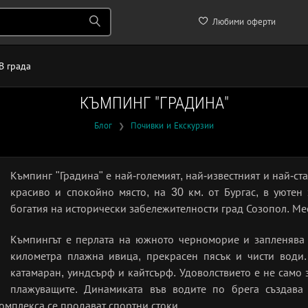
Любими оферти
В града
КЪМПИНГ "ГРАДИНА"
Блог
Почивки и Екскурзии
❯
Къмпинг "Градина" е най-големият, най-известният и най-ст
красиво и спокойно място, на 30 км. от Бургас, в уюте
богатия на исторически забележителности град Созопол. Ме
Къмпингът е перлата на южното черноморие и запленява 
километра плажна ивица, прекрасен пясък и чисти води.
катамаран, уиндсърф и кайтсърф. Удоволствието е не само 
плажуващите. Динамиката във водите по брега създава
омплекса се продават спортни стоки.