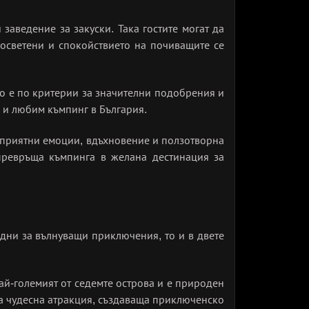
заведение за закуски. Така гостите могат да
 осветени и спокойствието на почиващите се
то е по критерии за значителни подобрения и
 и любим къмпинг в България.
с приятни емоции, вдъхновение и ползотворна
превръща къмпинга в желана дестинация за
адни за вълнуващи приключения, то и в двете
ай-големият от седемте острова и е природен
са чудесна атракция, създаваща приключенско