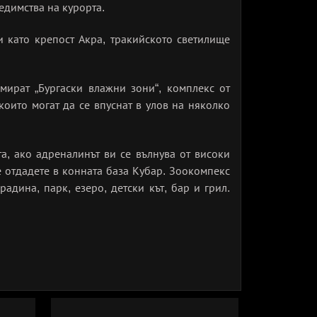
едимства на курорта.
 като крепост Акра, тракийското светилище
ират „Бургаски влажни зони“, комплекс от
които могат да се впуснат в улов на няколко
а, ако адреналинът ви се вълнува от високи
 отдадете в конната база Кубар. Зоокомпекс
дина, парк, езеро, детски кът, бар и грил.