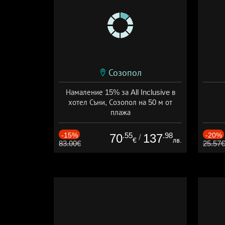
Созопол
Намаление 15% за All Inclusive в
хотел Съни, Созопол на 50 м от
плажа
Дата: 30.07 - 30.09 + all inclusive
-15%
.55
.98
-20%
70
137
/
€
лв.
83.00€
25.57€