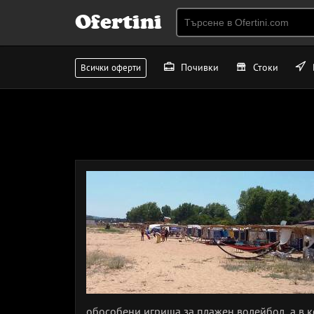
Ofertini
Почивки
Стоки
Всички оферти
обособени игрища за плажен волейбол, а в к