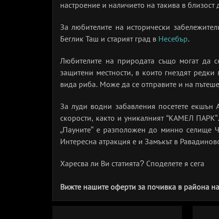
настроение и наличието на такива в близост 
За любителите на исторически забележител
Беглик Таш и старият град в
Несебър
.
Любителите на природата също могат да с
защитени местности, в които гнездят редки 
вида риба. Може да се отправите и на пътеш
За луди водни забавления посетете екшън А
скорости, както и уникалният “КАМЕЛ ПАРК”
„Пауните” е разположен до минно селище Че
Интересна атракция е и Замъкът в Равадинов
Харесва ли Ви статията? Споделете я сега
Вижте нашите оферти за почивка в района на 