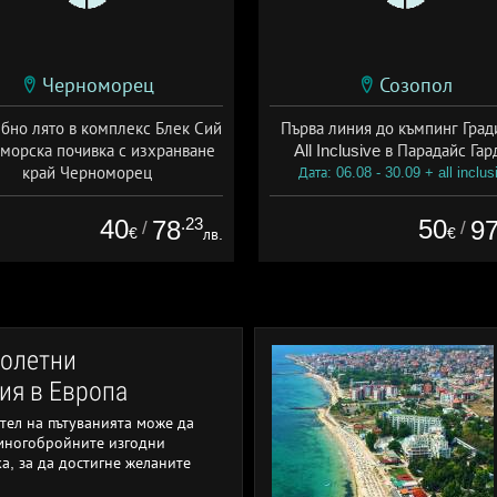
Черноморец
Созопол
бно лято в комплекс Блек Сий
Първа линия до къмпинг Град
 морска почивка с изхранване
All Inclusive в Парадайс Гар
край Черноморец
Дата: 06.08 - 30.09 + all inclus
а: 01.06 - 14.09 + полупансион
40
.23
50
78
9
/
/
€
€
лв.
ролетни
ия в Европа
тел на пътуванията може да
 многобройните изгодни
а, за да достигне желаните