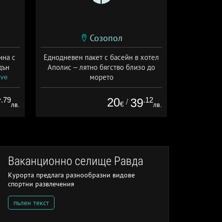
Созопол
ина с
Еднодневен пакет с басейн в хотел
дън
Аполис – лятно бягство близо до
морето
ive
Дата: 01.06 - 15.09 + без храна
.79
20
.12
7
39
/
€
лв.
лв.
Ваканционно селище Равда
Курорта предлага разнообразни видове
спортни развлечения
пълен текст