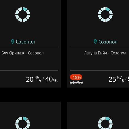
Созопол
Созопол
Блу Ориндж - Созопол
Лагуна Бийч - Созопол
.45
40
-19%
.57
20
25
/
/
лв.
€
€
31.70€