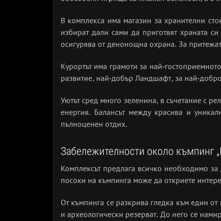
В комплекса има магазин за хранителни сток
избират дали сами да приготвят храната си
осигурява от денонощна охрана. За притежат
Курортът има грамоти за най-гостоприемното
развитие, най-добър Ландшафт, за най-добро
Уютът сред много зеленина, в съчетание с р
енергия. Балансът между красива и уника
пълноценен отдих.
Забележителности около къмпинг „
Комплексът предлага всичко необходимо за д
посоки на къмпинга може да откриете интере
От къмпинга се разкрива гледка към един от
и археологически резерват. До него се нами