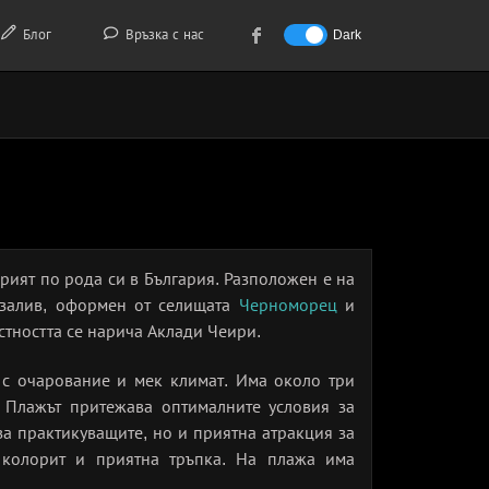
Блог
Връзка с нас
Dark
арият по рода си в България. Разположен е на
н залив, оформен от селищата
Черноморец
и
стността се нарича Аклади Чеири.
с очарование и мек климат. Има около три
 Плажът притежава оптималните условия за
за практикуващите, но и приятна атракция за
 колорит и приятна тръпка. На плажа има