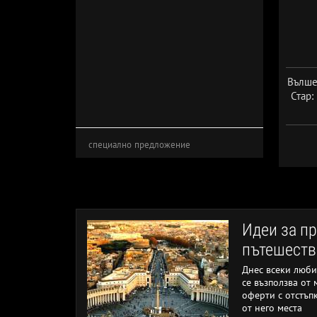
Вълше
Стар:
Дат
специално предложение
Идеи за п
пътешеств
Днес всеки люби
се възползва от
оферти с отстъпк
от него места