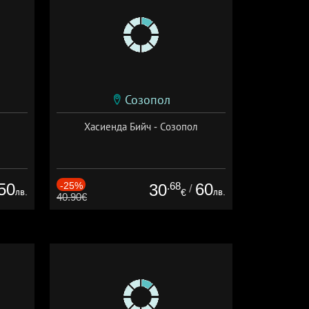
Созопол
Хасиенда Бийч - Созопол
50
-25%
.68
60
30
/
лв.
лв.
€
40.90€