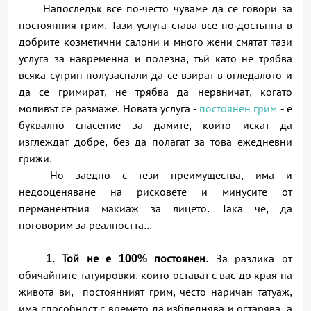
Напоследък все по-често чуваме да се говори за
постоянния грим. Тази услуга става все по-достъпна в
добрите козметични салони и много жени смятат тази
услуга за навременна и полезна, тъй като не трябва
всяка сутрин полузаспали да се взират в огледалото и
да се гримират, не трябва да нервничат, когато
моливът се размаже. Новата услуга -
постоянен грим
- е
буквално спасение за дамите, които искат да
изглеждат добре, без да полагат за това ежедневни
грижи.
Но заедно с тези преимущества, има и
недооценяване на рисковете и минусите от
перманентния макиаж за лицето. Така че, да
поговорим за реалността...
1. Той не е 100% постоянен
. За разлика от
обичайните татуировки, които остават с вас до края на
живота ви, постоянният грим, често наричан татуаж,
има способност с времето да избледнява и остарява, а