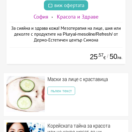
виж офертата
София
Красота и Здраве
За сияйна и здрава кожа! Мезотерапия на лице, шия или
деколте с продуктите на Pluryal-mesoline/Refresh/ от
Дермо-Естетичен център Симона
.57
50
25
/
лв.
€
Маски за лице с краставица
пълен текст
Корейската тайна за красота
или на какво могат да ни