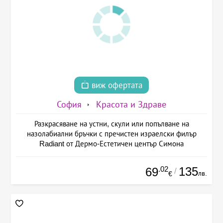
виж офертата
София
Красота и Здраве
Разкрасяване на устни, скули или попълване на
назолабиални бръчки с пречистен израелски филър
Radiant от Дермо-Естетичен център Симона
.02
135
69
/
лв.
€