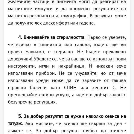
Железните частици в пигмента могат да реагират на
магнитните импулси и да променят резултатите на
магнитно-резонансната томография. В резултат може
да получите лек дискомфорт или гадене.
4. Внимавайте за стерилността
. Първо се уверете,
че всичко в клиниката или салона, където ще ви
правят макиажа, е стерилно. Не бъдете прекалено
доверчиви! Убедете се, че за вас ще се използват нови
инструменти, игли и накрайници. И никакви вече
използвани прибори. Не се учудвайте, но от вече
използвани уреди може да се заразите от такива
страшни болести като СПИН или хепатит С. Не
преследвайте евтини услуги, а идете в добър салон с
безупречна репутация.
5. За добър резултат са нужни няколко сеанса на
татуаж
. Ако мислите, че всичко ще свърши за ден -
лъжете се. За добър резултат трябва да отидете