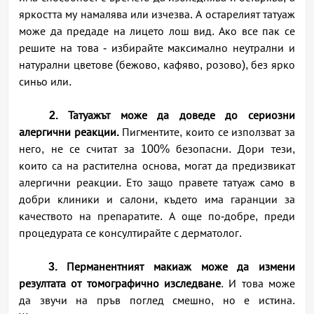
яркостта му намалява или изчезва. А остарелият татуаж
може да предаде на лицето лош вид. Ако все пак се
решите на това - избирайте максимално неутрални и
натурални цветове (бежово, кафяво, розово), без ярко
синьо или.
2. Татуажът може да доведе до сериозни
алергични реакции.
Пигментите, които се използват за
него, не се считат за 100% безопасни. Дори тези,
които са на растителна основа, могат да предизвикат
алергични реакции. Ето защо правете татуаж само в
добри клиники и салони, където има гаранции за
качеството на препаратите. А още по-добре, преди
процедурата се консултирайте с дерматолог.
3. Перманентният макиаж може да измени
резултата от томографично изследване
. И това може
да звучи на пръв поглед смешно, но е истина.