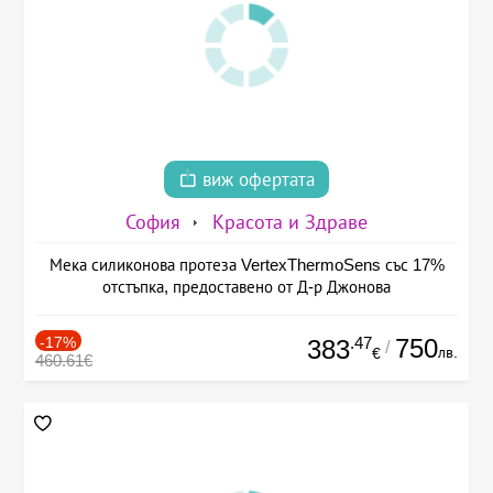
виж офертата
София
Красота и Здраве
Мека силиконова протеза VertexThermoSens със 17%
отстъпка, предоставено от Д-р Джонова
-17%
.47
750
383
/
лв.
€
460.61€