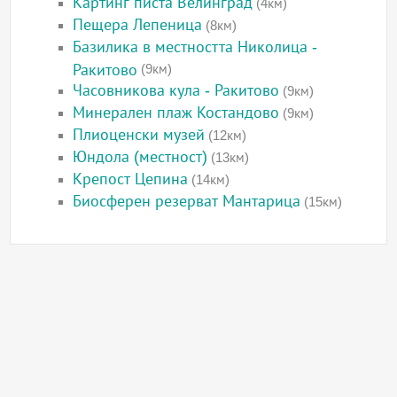
Картинг писта Велинград
(4км)
Пещера Лепеница
(8км)
Базилика в местността Николица -
Ракитово
(9км)
Часовникова кула - Ракитово
(9км)
Минерален плаж Костандово
(9км)
Плиоценски музей
(12км)
Юндола (местност)
(13км)
Крепост Цепина
(14км)
Биосферен резерват Мантарица
(15км)