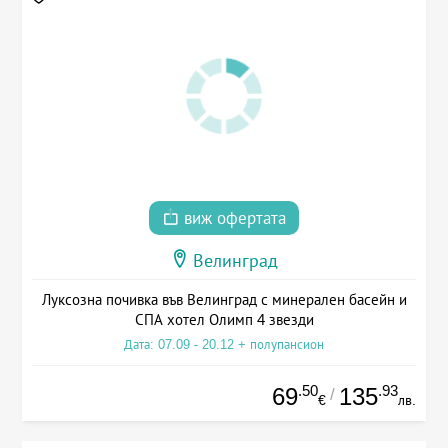
виж офертата
Велинград
Луксозна почивка във Велинград с минерален басейн и
СПА хотел Олимп 4 звезди
Дата: 07.09 - 20.12 + полупансион
.50
.93
69
135
/
€
лв.