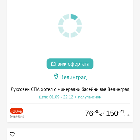
виж офертата
Велинград
Луксозен СПА хотел с минерални басейни във Велинград
Дата: 01.09 - 22.12 + полупансион
-20%
.80
.21
76
150
/
€
лв.
96.00€