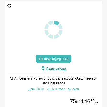
виж офертата
Велинград
СПА почивки в хотел Елбрус със закуска, обяд и вечеря
във Велинград
Дата: 20.05 - 20.12 + пълен пансион
75
.69
146
/
€
лв.