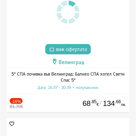
виж офертата
Велинград
5* СПА почивка във Велинград: Балнео СПА хотел Свети
Спас 5*
Дата: 16.07 - 30.09 + полупансион
-16%
.85
.66
68
134
/
€
лв.
81.70€