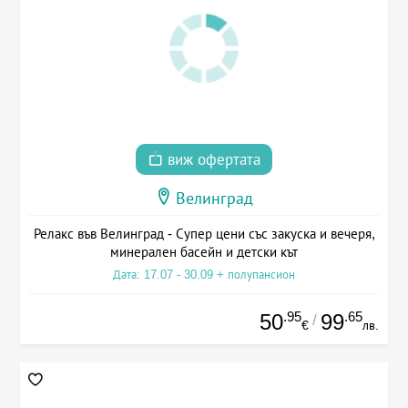
виж офертата
Велинград
Релакс във Велинград - Супер цени със закуска и вечеря,
минерален басейн и детски кът
Дата: 17.07 - 30.09 + полупансион
.95
.65
50
99
/
€
лв.