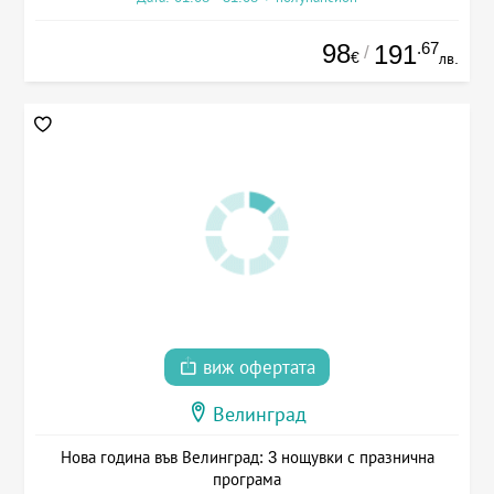
98
.67
191
/
€
лв.
виж офертата
Велинград
Нова година във Велинград: 3 нощувки с празнична
програма