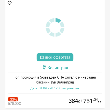
виж офертата
Велинград
Топ промоция в 5-звезден СПА хотел с минерални
басейни във Велинград
Дата: 01.09 - 20.12 + полупансион
-33%
384
.04
751
/
€
лв.
576.00€