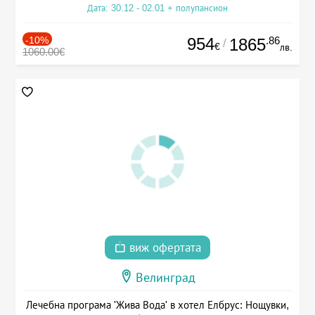
Дата: 30.12 - 02.01 + полупансион
-10%
954
.86
1865
/
€
лв.
1060.00€
виж офертата
Велинград
Лечебна програма 'Жива Вода' в хотел Елбрус: Нощувки,