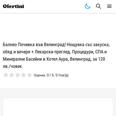
Почивки
Стоки
В града
Всички оферти
Ofertini
Балнео Почивка във Велинград! Нощувка със закуска,
обяд и вечеря + Лекарски преглед, Процедури, СПА и
Минерални Басейни в Хотел Аура, Велинград, за 120
лв./човек
Оценка:
0
/
5
,
0
Глас(а)