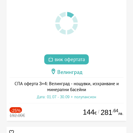
виж офертата
Велинград
СПА оферта 3=4: Велинград - нощувки, изхранване и
минерални басейни
Дата: 01.07 - 30.09 + полупансион
-25%
144
.64
281
/
€
лв.
192.00€