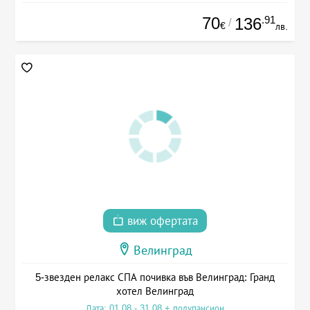
70
.91
136
/
€
лв.
виж офертата
Велинград
5-звезден релакс СПА почивка във Велинград: Гранд
хотел Велинград
Дата: 01.08 - 31.08 + полупансион