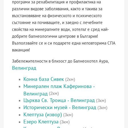
програми за рехабилитация и профилактика на
различни видове заболявания, както и такива за
възстановяване на физическото и психическото
състояние на почиващите, и заедно с лечебните
свойства на минералните води, хотелът е сред най-
добрите балнеологични центрове в България!
Възползвайте се и си подарете една неповторима СПА
ваканция!
Забележителности в близост до Балнеохотел Аура,
Велинград
Конна база Сивек
(2км)
Минерален плаж Каферинова -
Велинград
(2км)
Църква Св. Троица - Велинград
(3км)
Исторически музей - Велинград
(3км)
Клептуза (извор)
(3км)
Езеро Клептуза
(3км)