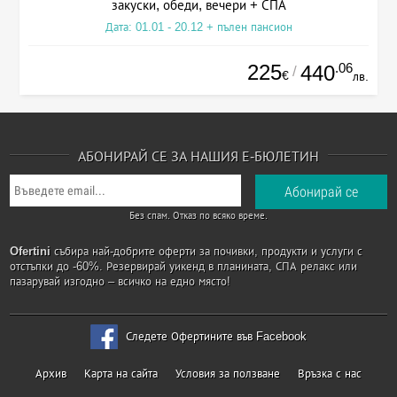
закуски, обеди, вечери + СПА
Дата: 01.01 - 20.12 + пълен пансион
225
.06
440
/
€
лв.
АБОНИРАЙ СЕ ЗА НАШИЯ Е-БЮЛЕТИН
Без спам. Отказ по всяко време.
Ofertini
събира най-добрите оферти за почивки, продукти и услуги с
отстъпки до -60%. Резервирай уикенд в планината, СПА релакс или
пазарувай изгодно – всичко на едно място!
Следете Офертините във Facebook
Архив
Карта на сайта
Условия за ползване
Връзка с нас