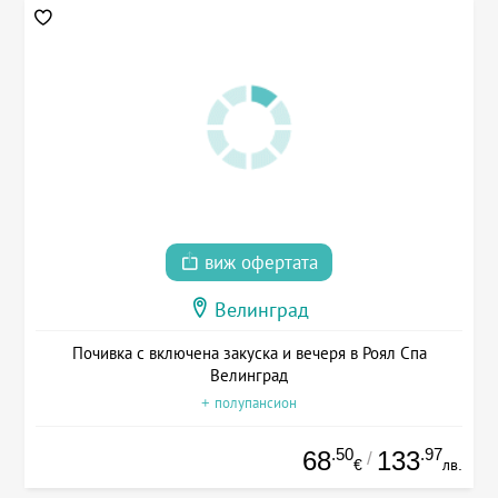
виж офертата
Велинград
Почивка с включена закуска и вечеря в Роял Спа
Велинград
+ полупансион
.50
.97
68
133
/
€
лв.