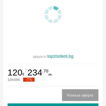
top20oferti.bg
оферта от
120
234
/
.70
€
лв.
129.00
€
-7%
Изтекла оферта