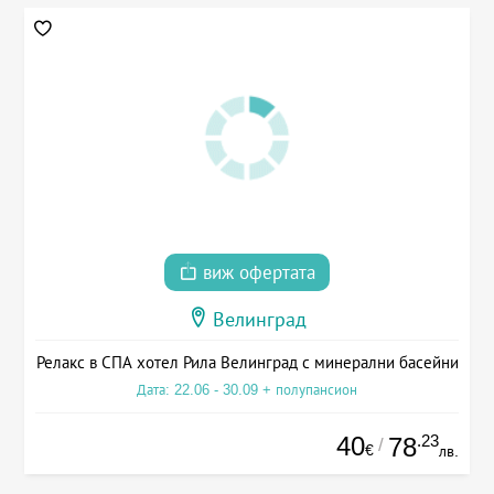
виж офертата
Велинград
Релакс в СПА хотел Рила Велинград с минерални басейни
Дата: 22.06 - 30.09 + полупансион
40
.23
78
/
€
лв.