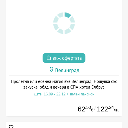
виж офертата
Велинград
Пролетна или есенна магия във Велинград: Нощувка със
закуска, обяд и вечеря в СПА хотел Елбрус
Дата: 16.09 - 22.12 + пълен пансион
.50
.24
62
122
/
€
лв.