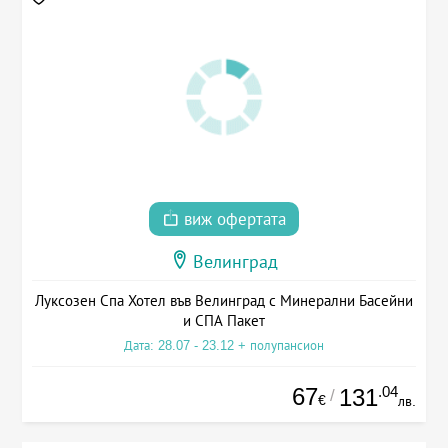
виж офертата
Велинград
Луксозен Спа Хотел във Велинград с Минерални Басейни
и СПА Пакет
Дата: 28.07 - 23.12 + полупансион
67
.04
131
/
€
лв.