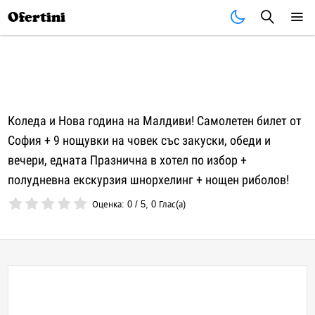
Почивки
Стоки
В града
Всички оферти
Ofertini
Коледа и Нова година на Малдиви! Самолетен билет от
София + 9 нощувки на човек със закуски, обеди и
вечери, едната Празнична в хотел по избор +
полудневна екскурзия шнорхелинг + нощен риболов!
Оценка:
0
/
5
,
0
Глас(а)