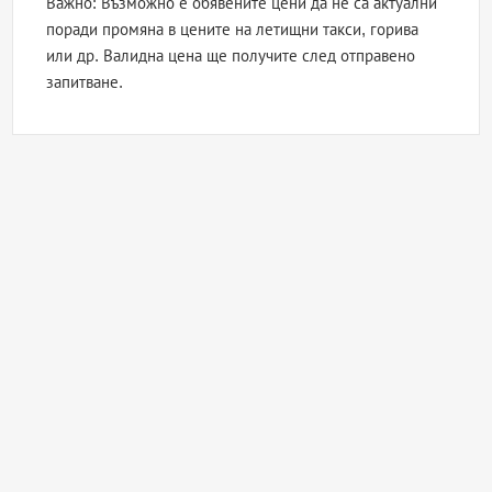
Важно: Възможно е обявените цени да не са актуални
поради промяна в цените на летищни такси, горива
или др. Валидна цена ще получите след отправено
запитване.