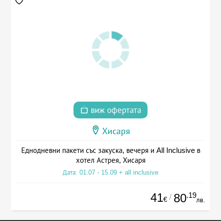
виж офертата
Хисаря
Еднодневни пакети със закуска, вечеря и All Inclusive в
хотел Астрея, Хисаря
Дата: 01.07 - 15.09 + all inclusive
41
.19
80
/
€
лв.