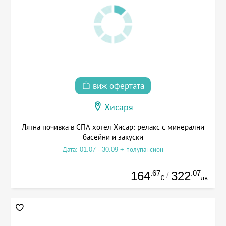
виж офертата
Хисаря
Лятна почивка в СПА хотел Хисар: релакс с минерални
басейни и закуски
Дата: 01.07 - 30.09 + полупансион
.67
.07
164
322
/
€
лв.