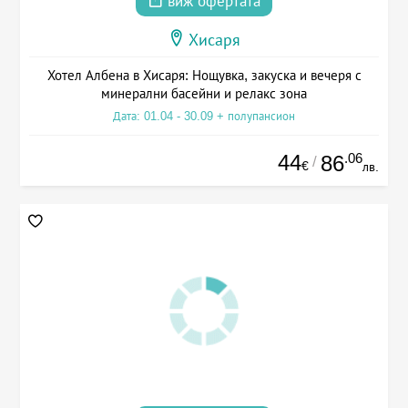
виж офертата
Хисаря
Хотел Албена в Хисаря: Нощувка, закуска и вечеря с
минерални басейни и релакс зона
Дата: 01.04 - 30.09 + полупансион
44
.06
86
/
€
лв.