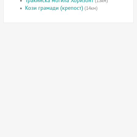
Тракийска могила Хоризонт
(13км)
Кози грамади (крепост)
(14км)