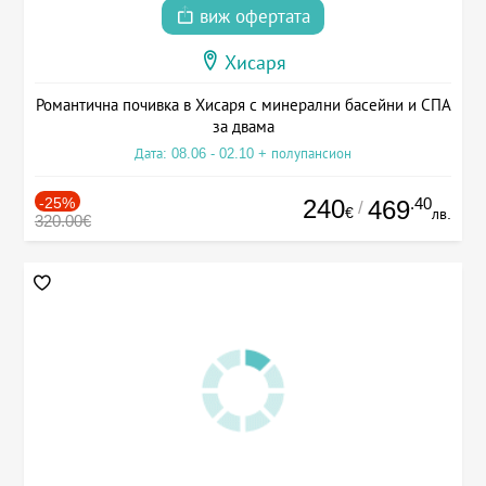
виж офертата
Хисаря
Романтична почивка в Хисаря с минерални басейни и СПА
за двама
Дата: 08.06 - 02.10 + полупансион
-25%
240
.40
469
/
€
лв.
320.00€