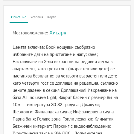
Описание
Условия
Карта
Хисаря
Местоположение:
Цената включва: Брой нощувки съобразно
избраните дати на пристигане и напускане;
Настаняване на 2-ма възрастни на редовни легла в
апартамент, като трети гост (възрастен или дете) се
настанява безплатно; за четвърти възрастен или дете
като четвърти гост се доплаща на рецепция, съгласно
цените дадени в секция Доплащания! Изхранване на
база All Inclusive Light; Закрит басейн с размер 8м на
10м – температура 30-32 градуса ; Джакузи;
Шезлонги; Финландска сауна; Инфрачервена сауна
Парна баня; Релакс зона; Топли лежанки; Климатик;
Безжичен интернет; Паркинг с видеонаблюдение;
Туристическа такса и 9% ДДС.. Допълнителна