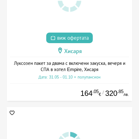
виж офертата
Хисаря
Луксозен пакет за двама с включени закуска, вечеря и
СПА в хотел Empire, Хисаря
Дата: 31.05 - 01.10 + полупансион
.05
.85
164
320
/
€
лв.