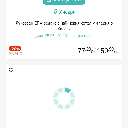
Хисаря
Луксозен СПА релакс в най-новия хотел Империя в
Хисаря
Дата: 25.06 - 01.10 + полупансион
-20%
.20
.99
77
150
/
€
лв.
96.50€