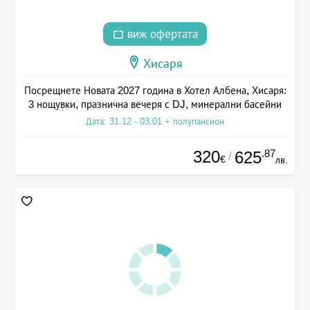
виж офертата
Хисаря
Посрещнете Новата 2027 година в Хотел Албена, Хисаря:
3 нощувки, празнична вечеря с DJ, минерални басейни
Дата: 31.12 - 03.01 + полупансион
320
.87
625
/
€
лв.