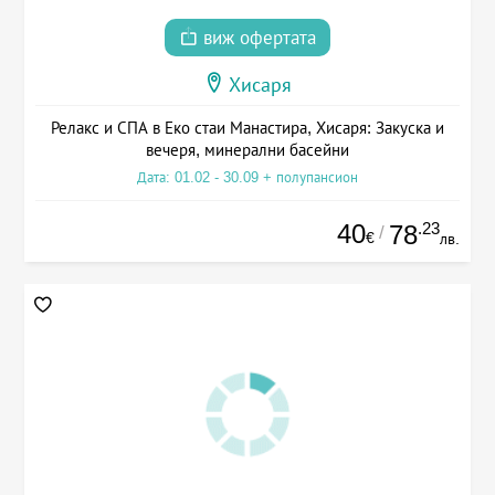
виж офертата
Хисаря
Релакс и СПА в Еко стаи Манастира, Хисаря: Закуска и
вечеря, минерални басейни
Дата: 01.02 - 30.09 + полупансион
40
.23
78
/
€
лв.