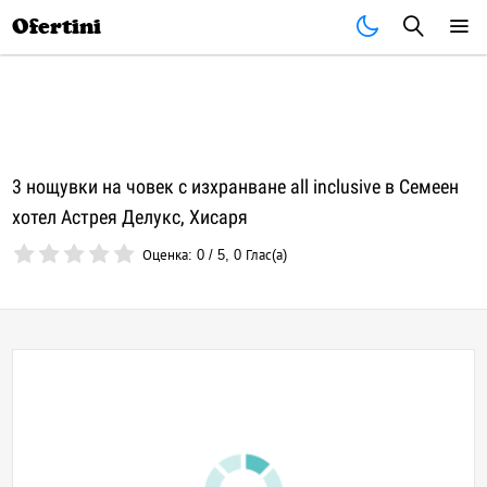
Почивки
Стоки
В града
Всички оферти
Ofertini
3 нощувки на човек с изхранване all inclusive в Семеен
хотел Астрея Делукс, Хисаря
Оценка:
0
/
5
,
0
Глас(а)