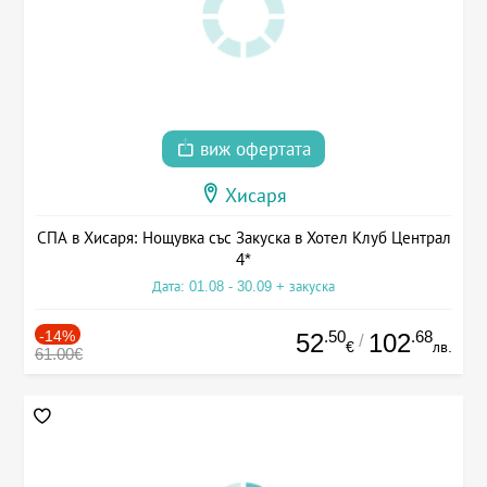
виж офертата
Хисаря
СПА в Хисаря: Нощувка със Закуска в Хотел Клуб Централ
4*
Дата: 01.08 - 30.09 + закуска
-14%
.50
.68
52
102
/
€
лв.
61.00€