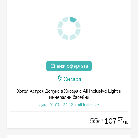
виж офертата
Хисаря
Хотел Астрея Делукс в Хисаря с All Inclusive Light и
минерални басейни
Дата: 01.07 - 22.12 + all inclusive
55
.57
107
/
€
лв.