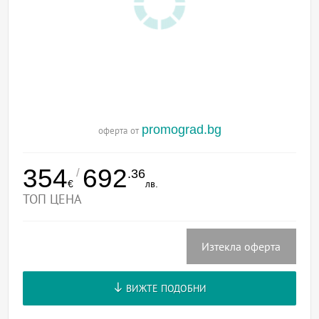
promograd.bg
оферта от
354
692
/
.36
€
лв.
ТОП ЦЕНА
Изтекла оферта
ВИЖТЕ ПОДОБНИ