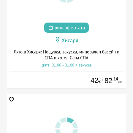
виж офертата
Хисаря
Лято в Хисаря: Нощувка, закуска, минерален басейн и
СПА в хотел Сана СПА
Дата: 01.06 - 31.08 + закуска
42
.14
82
/
€
лв.