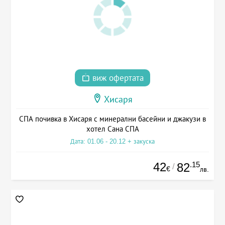
виж офертата
Хисаря
СПА почивка в Хисаря с минерални басейни и джакузи в
хотел Сана СПА
Дата: 01.06 - 20.12 + закуска
42
.15
82
/
€
лв.