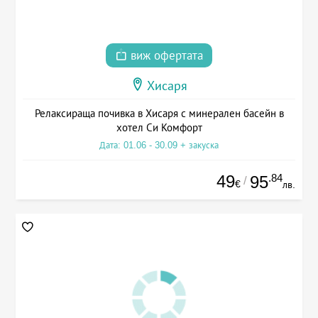
виж офертата
Хисаря
Релаксираща почивка в Хисаря с минерален басейн в
хотел Си Комфорт
Дата: 01.06 - 30.09 + закуска
49
.84
95
/
€
лв.