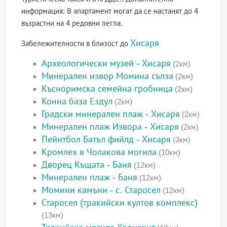
информация: В апартамент могат да се настанят до 4
възрастни на 4 редовни легла.
Хисаря
Забележителности в близост до
Археологически музей - Хисаря
(2км)
Минерален извор Момина сълза
(2км)
Късноримска семейна гробница
(2км)
Конна база Ездул
(2км)
Градски минерален плаж - Хисаря
(2км)
Минерален плаж Извора - Хисаря
(2км)
Пейнтбол Батъл фийлд - Хисаря
(3км)
Кромлех в Чолакова могила
(10км)
Дворец Къщата - Баня
(12км)
Минерален плаж - Баня
(12км)
Момини камъни - с. Старосел
(12км)
Старосел (тракийски култов комплекс)
(13км)