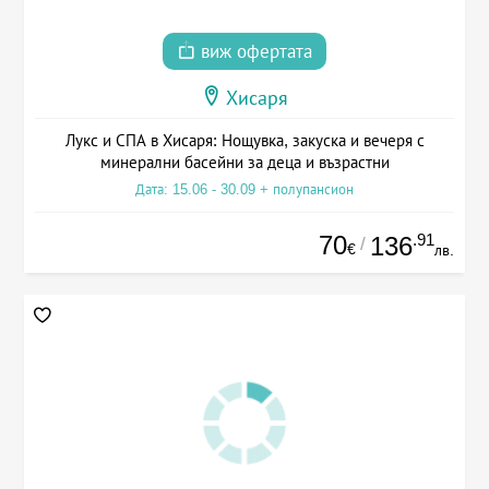
виж офертата
Хисаря
Лукс и СПА в Хисаря: Нощувка, закуска и вечеря с
минерални басейни за деца и възрастни
Дата: 15.06 - 30.09 + полупансион
70
.91
136
/
€
лв.