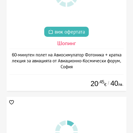
виж офертата
Шопинг
60-минутен полет на Авиосимулатор Фотоника + кратка
лекция за авиацията от Авиационно-Космически форум,
София
.45
40
20
/
лв.
€