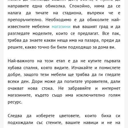
направите една обиколка. Спокойно, няма да се
налага да тичате на стадиона, въпреки че е
препоръчително. Необходимо е да обиколите най-
известните мебелни
магазини
във вашият град и да
разгледате моделите, които се предлагат. Все пак,
трябва да знаете какви неща има на пазара, преди да
решите, какво точно би били подходящо за дома ви.
Най-важното на този етап е да не купите първата
хубава спалня, която видите. Изчакайте и помислете
добре, защото тези мебели ще трябва да ги гледате
всеки ден. Дори може да попитате управителя, дали
очакват нова стока. Не забравяйте и интернет
магазините, където също има изключително голям
ресурс.
Следва да изберете цветовете, които биха си
подхождали със стените, вашите навици и не на