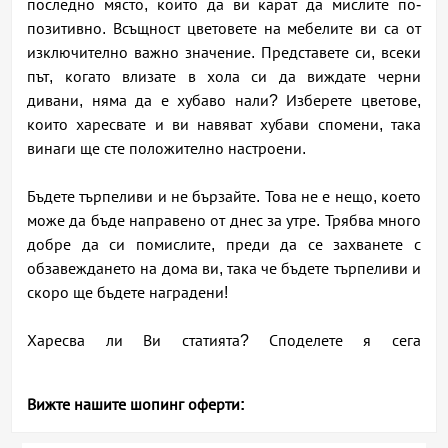
последно място, които да ви карат да мислите по-
позитивно. Всъщност цветовете на мебелите ви са от
изключително важно значение. Представете си, всеки
път, когато влизате в хола си да виждате черни
дивани, няма да е хубаво нали? Изберете цветове,
които харесвате и ви навяват хубави спомени, така
винаги ще сте положително настроени.
Бъдете търпеливи и не бързайте. Това не е нещо, което
може да бъде направено от днес за утре. Трябва много
добре да си помислите, преди да се захванете с
обзавеждането на дома ви, така че бъдете търпеливи и
скоро ще бъдете наградени!
Харесва ли Ви статията? Споделете я сега
Вижте нашите шопинг оферти: