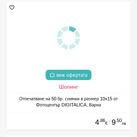
виж офертата
Шопинг
Отпечатване на 50 бр. снимки в размер 10х15 от
Фотоцентър DIGITALICA, Варна
.86
.50
4
9
/
€
лв.