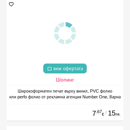
виж офертата
Шопинг
Широкоформатен печат върху винил, PVC фолио
или perfo фолио от рекламна агенция Number One, Варна
.67
15
7
/
лв.
€