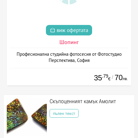
виж офертата
Шопинг
Професионална студийна фотосесия от Фотостудио
Перспектива, София
.79
70
35
/
лв.
€
Скъпоценният камък Амолит
пълен текст