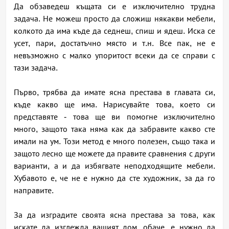
Да обзаведеш къщата си е изключително трудна
задача. Не можеш просто да сложиш някакви мебели,
колкото да има къде да седнеш, спиш и ядеш. Иска се
усет, пари, достатъчно място и т.н. Все пак, не е
невъзможно с малко упоритост всеки да се справи с
тази задача.
Първо, трябва да имате ясна престава в главата си,
къде какво ще има. Нарисувайте това, което си
представяте - това ще ви помогне изключително
много, защото така няма как да забравите какво сте
имали на ум. Този метод е много полезен, също така и
защото лесно ще можете да правите сравнения с други
варианти, а и да избягвате неподходящите мебели.
Хубавото е, че не е нужно да сте художник, за да го
направите.
За да изградите своята ясна престава за това, как
искате да изглежда вашият дом, обаче, е нужно да