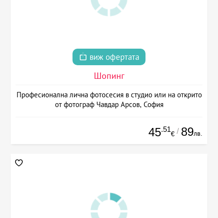
виж офертата
Шопинг
Професионална лична фотосесия в студио или на открито
от фотограф Чавдар Арсов, София
.51
89
45
/
лв.
€