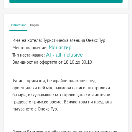
Описание
Карта
Име на хотела:
Туристическа агенция Онекс Тур
Монастир
Местоположение:
AI - all inclusive
Тип настаняване:
Валидност на офертата
от 18.10 до 30.10
Тунис - приказни, безкрайни плажове сред
ориенталски пейзаж, палмови оазиси, пъстролики
базари, изкушаващи със съкровищата си и антични
градове от римско време. Всичко това ни предлага
пътуването с Онекс Тур.
Важно: Възможно е обявените цени да не са актуални