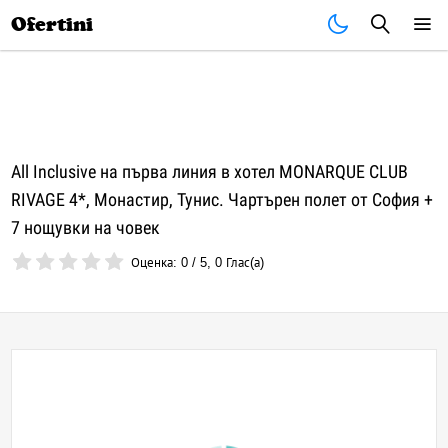
Почивки
Стоки
В града
Всички оферти
Ofertini
All Inclusive на първа линия в хотел MONARQUE CLUB
RIVAGE 4*, Монастир, Тунис. Чартърен полет от София +
7 нощувки на човек
Оценка:
0
/
5
,
0
Глас(а)