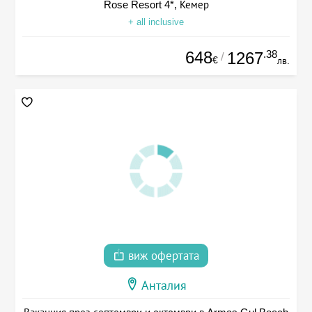
Rose Resort 4*, Кемер
+ all inclusive
648
.38
1267
/
€
лв.
виж офертата
Анталия