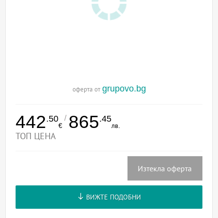
grupovo.bg
оферта от
442
865
/
.50
.45
€
лв.
ТОП ЦЕНА
Изтекла оферта
ВИЖТЕ ПОДОБНИ