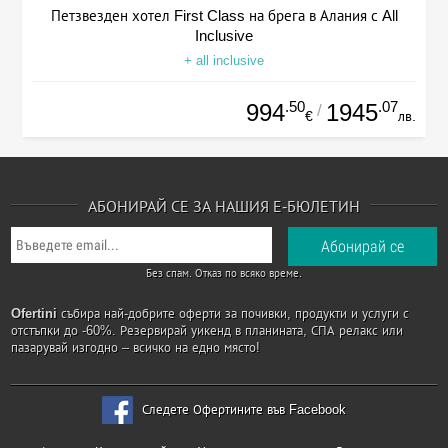
Петзвезден хотел First Class на брега в Алания с All
Inclusive
+ all inclusive
.50
.07
994
1945
/
€
лв.
АБОНИРАЙ СЕ ЗА НАШИЯ Е-БЮЛЕТИН
Без спам. Отказ по всяко време.
Ofertini
събира най-добрите оферти за почивки, продукти и услуги с
отстъпки до -60%. Резервирай уикенд в планината, СПА релакс или
пазарувай изгодно – всичко на едно място!
Следете Офертините във Facebook