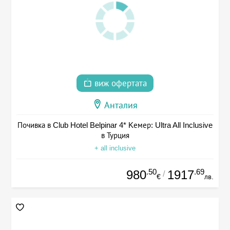
виж офертата
Анталия
Почивка в Club Hotel Belpinar 4* Kемер: Ultra All Inclusive
в Турция
+ all inclusive
.50
.69
980
1917
/
€
лв.