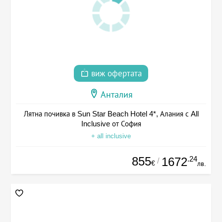
виж офертата
Анталия
Лятна почивка в Sun Star Beach Hotel 4*, Алания с All
Inclusive от София
+ all inclusive
855
.24
1672
/
€
лв.