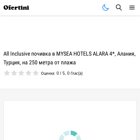
Почивки
Стоки
В града
Всички оферти
Ofertini
All Inclusive почивка в MYSEA HOTELS ALARA 4*, Алания,
Турция, на 250 метра от плажа
Оценка:
0
/
5
,
0
Глас(а)