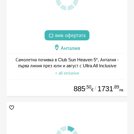
виж офертата
Анталия
Самолетна почивка в Club Sun Heaven 5*, Анталия -
първа линия през юли и август с Ultra All Inclusive
+ all inclusive
.50
.89
885
1731
/
€
лв.