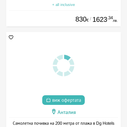
+ all inclusive
830
.34
1623
/
€
лв.
виж офертата
Анталия
Самолетна почивка на 200 метра от плажа в Dg Hotels