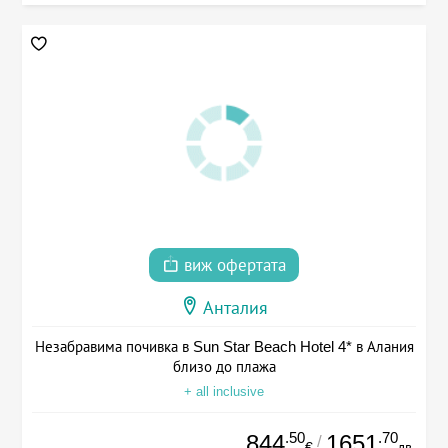
виж офертата
Анталия
Незабравима почивка в Sun Star Beach Hotel 4* в Алания
близо до плажа
+ all inclusive
.50
.70
844
1651
/
€
лв.