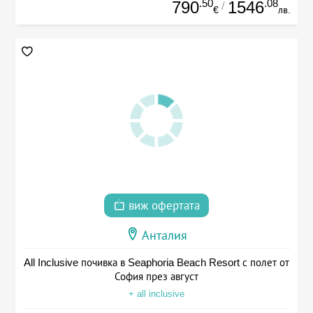
.50
.08
790
1546
/
€
лв.
виж офертата
Анталия
All Inclusive почивка в Seaphoria Beach Resort с полет от
София през август
+ all inclusive