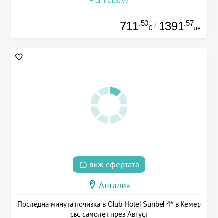
+ all inclusive
.50
.57
711
1391
/
€
лв.
виж офертата
Анталия
Последна минута почивка в Club Hotel Sunbel 4* в Кемер
със самолет през Август