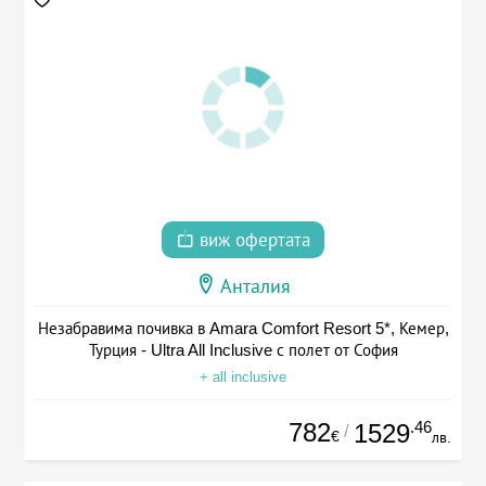
виж офертата
Анталия
Незабравима почивка в Amara Comfort Resort 5*, Кемер,
Турция - Ultra All Inclusive с полет от София
+ all inclusive
782
.46
1529
/
€
лв.