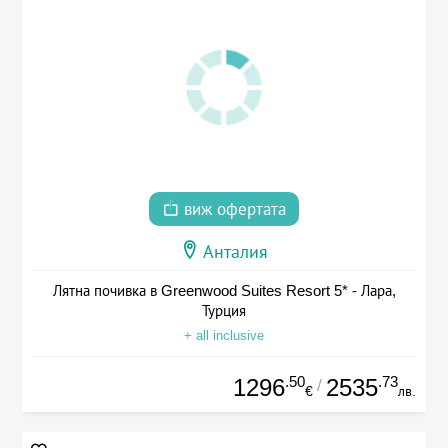
виж офертата
Анталия
Лятна почивка в Greenwood Suites Resort 5* - Лара,
Турция
+ all inclusive
.50
.73
1296
2535
/
€
лв.