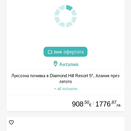
виж офертата
Анталия
Луксозна почивка в Diamond Hill Resort 5*, Алания през
лятото
+ all inclusive
.50
.87
908
1776
/
€
лв.