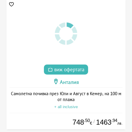
виж офертата
Анталия
Самолетна почивка през Юли и Август в Кемер, на 100 м
от плажа
+ all inclusive
.50
.94
748
1463
/
€
лв.