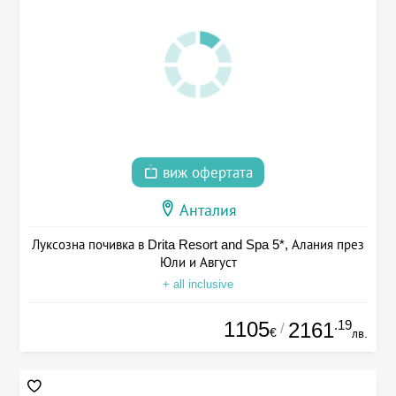
виж офертата
Анталия
Луксозна почивка в Drita Resort and Spa 5*, Алания през
Юли и Август
+ all inclusive
1105
.19
2161
/
€
лв.