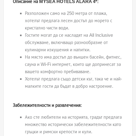
Описание на MYSEA HOTELS ALARA 4*:
Разположен само на 250 метра от плажа,
хотелът предлага лесен достъп до морето с
кристално чисти води.
Гостите могат да се насладят на All Inclusive
обслужване, включващо разнообразие от
кулинарни изкушения и напитки.
На място има достъп до външен басейн, фитнес,
сауна и Wi-Fi интернет, които ще допринесат за
вашето комфортно пребиваване.
Хотелът предлага също детски кът, така че и най-
малките гости да бъдат в добро настроение.
Забележителности и развлечения:
Ако сте любители на историята, градът предлага
множество исторически забележителности като
гръцки и римски крепости и кули.