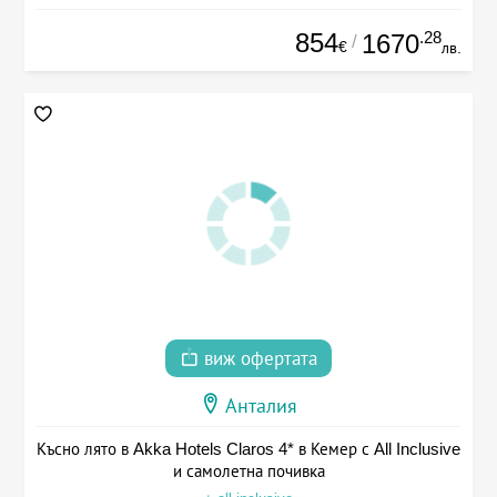
854
.28
1670
/
€
лв.
виж офертата
Анталия
Късно лято в Akka Hotels Claros 4* в Кемер с All Inclusive
и самолетна почивка