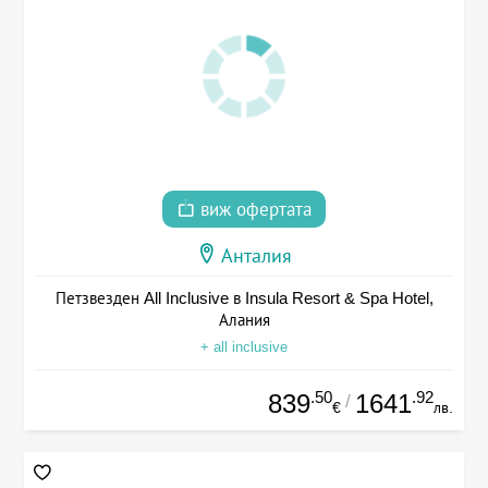
виж офертата
Анталия
Петзвезден All Inclusive в Insula Resort & Spa Hotel,
Алания
+ all inclusive
.50
.92
839
1641
/
€
лв.