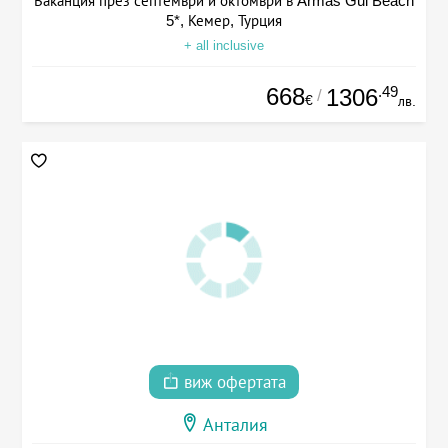
Ваканция през септември и октомври в Armas Gul Beach
5*, Кемер, Турция
+ all inclusive
668
.49
1306
/
€
лв.
виж офертата
Анталия