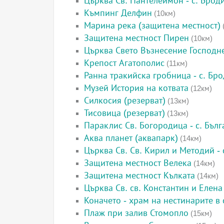
Църква Св. Пантелеймон - с. Брод
Къмпинг Делфин
(10км)
Марина река (защитена местност)
Защитена местност Пирен
(10км)
Църква Свето Възнесение Господне
Крепост Агатополис
(11км)
Ранна тракийска гробница - с. Бр
Музей История на котвата
(12км)
Силкосия (резерват)
(13км)
Тисовица (резерват)
(13км)
Параклис Св. Богородица - с. Бълг
Аква планет (аквапарк)
(14км)
Църква Св. Св. Кирил и Методий - 
Защитена местност Велека
(14км)
Защитена местност Кълката
(14км)
Църква Св. св. Константин и Елена
Коначето - храм на нестинарите в
Плаж при залив Стомопло
(15км)