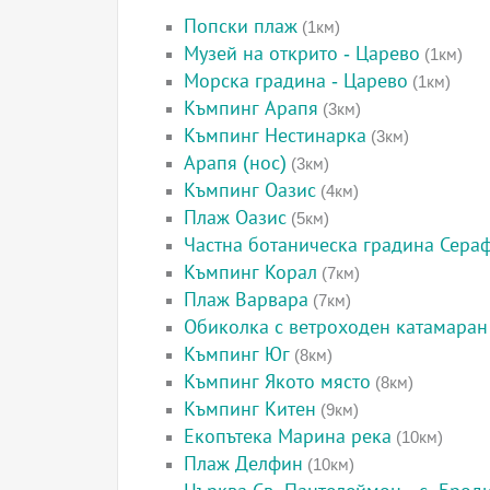
Попски плаж
(1км)
Музей на открито - Царево
(1км)
Морска градина - Царево
(1км)
Къмпинг Арапя
(3км)
Къмпинг Нестинарка
(3км)
Арапя (нос)
(3км)
Къмпинг Оазис
(4км)
Плаж Оазис
(5км)
Частна ботаническа градина Сера
Къмпинг Корал
(7км)
Плаж Варвара
(7км)
Обиколка с ветроходен катамаран
Къмпинг Юг
(8км)
Къмпинг Якото място
(8км)
Къмпинг Китен
(9км)
Екопътека Марина река
(10км)
Плаж Делфин
(10км)