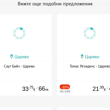
Вижте още подобни предложения
Царево
Царево
Саут Бийч - Царево
Томас Резиденс - Царево
.75
66
-30%
.99
33
21
/
/
лв.
€
€
31.19€