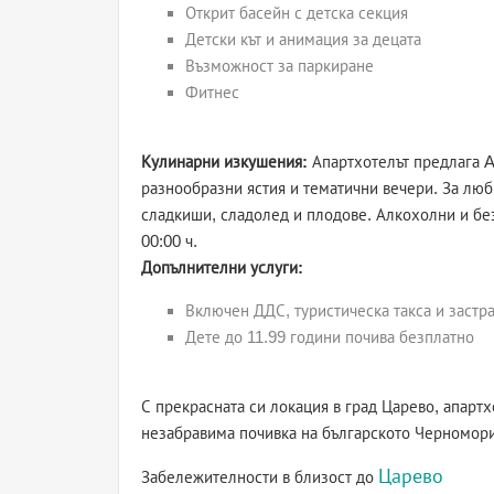
Открит басейн с детска секция
Детски кът и анимация за децата
Възможност за паркиране
Фитнес
Кулинарни изкушения:
Апартхотелът предлага Al
разнообразни ястия и тематични вечери. За люб
сладкиши, сладолед и плодове. Алкохолни и бе
00:00 ч.
Допълнителни услуги:
Включен ДДС, туристическа такса и застр
Дете до 11.99 години почива безплатно
С прекрасната си локация в град Царево, апарт
незабравима почивка на българското Черномор
Царево
Забележителности в близост до