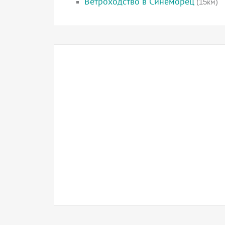
Ветроходство в Синеморец
(15км)