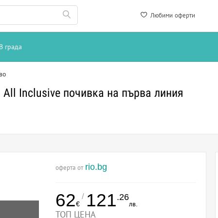
Любими оферти
В града
во
All Inclusive почивка на първа линия
rio.bg
оферта от
62
121
/
.26
€
лв.
ТОП ЦЕНА