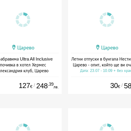
Царево
Царево
абравима Ultra All Inclusive
Летни отпуски в бунгала Нести
почивка в хотел Хермес
Царево - опит, който ще ви о
лександрия клуб, Царево
Дата: 23.07 - 10.09 + без хра
а: 15.07 - 19.09 + all inclusive
127
.39
30
248
5
/
/
€
€
лв.