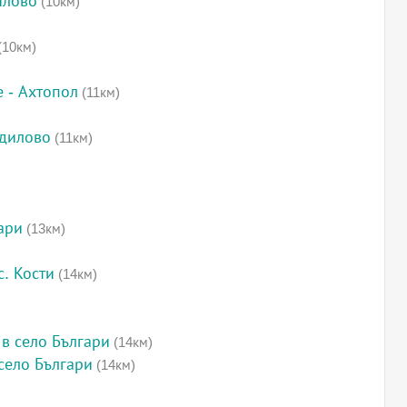
илово
(10км)
(10км)
 - Ахтопол
(11км)
одилово
(11км)
ари
(13км)
с. Кости
(14км)
 в село Българи
(14км)
 село Българи
(14км)