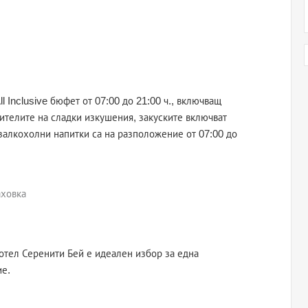
l Inclusive бюфет от 07:00 до 21:00 ч., включващ
ителите на сладки изкушения, закуските включват
залкохолни напитки са на разположение от 07:00 до
аховка
хотел Серенити Бей е идеален избор за една
ие.