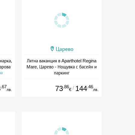
Царево
нарка,
Лятна ваканция в Aparthotel Regina
чарова
Mare, Царево - Нощувка с басейн и
паркинг
на
+ без храна
.67
.86
.46
8
73
144
/
лв.
€
лв.