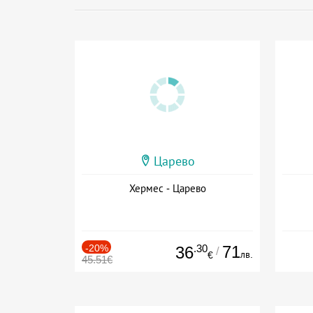
Царево
Хермес - Царево
-20%
.30
71
36
/
лв.
€
45.51€