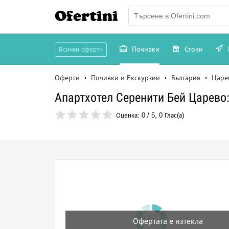
Ofertini
Почивки
Стоки
Всички оферти
Оферти
Почивки и Екскурзии
България
Царе
Апартхотел Серенити Бей Царево: 
Оценка:
0
/
5
,
0
Глас(а)
Офертата е изтекла