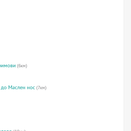
фимови
(6км)
 до Маслен нос
(7км)