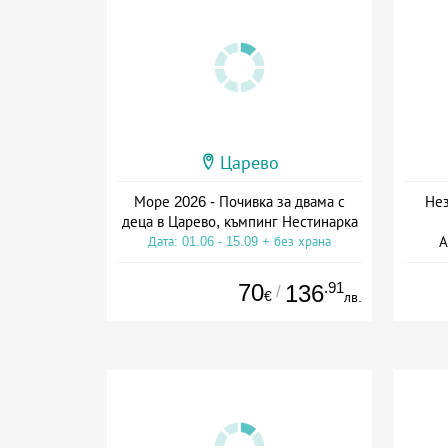
Царево
Море 2026 - Почивка за двама с
Нез
деца в Царево, къмпинг Нестинарка
А
Дата: 01.06 - 15.09 + без храна
Дат
70
.91
136
/
€
лв.