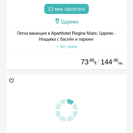
виж офертата
Царево
Лятна ваканция в Aparthotel Regina Mare, Царево -
Нощувка с басейн и паркинг
+ без храна
.86
.46
73
144
/
€
лв.