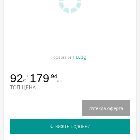
rio.bg
оферта от
92
179
/
.94
€
лв.
ТОП ЦЕНА
Изтекла оферта
ВИЖТЕ ПОДОБНИ