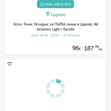
виж офертата
Царево
Хотел Томас Резидънс на ПЪРВА линия в Царево: All
inclusive Light с басейн
Дата: 06.08 - 22.09 + all inclusive
96
.76
187
/
€
лв.