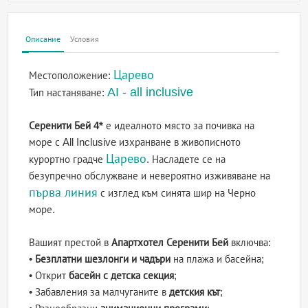
Описание
Условия
Царево
Местоположение:
AI - all inclusive
Тип настаняване:
Серенити Бей 4*
е идеалното място за почивка на
море с All Inclusive изхранване в живописното
Царево
курортно градче
. Насладете се на
безупречно обслужване и невероятно изживяване на
първа линия
с изглед към синята шир на Черно
море.
Вашият престой в
Апартхотел Серенити Бей
включва:
•
Безплатни шезлонги и чадъри
на плажа и басейна;
• Открит
басейн с детска секция
;
• Забавления за малчуганите в
детския кът
;