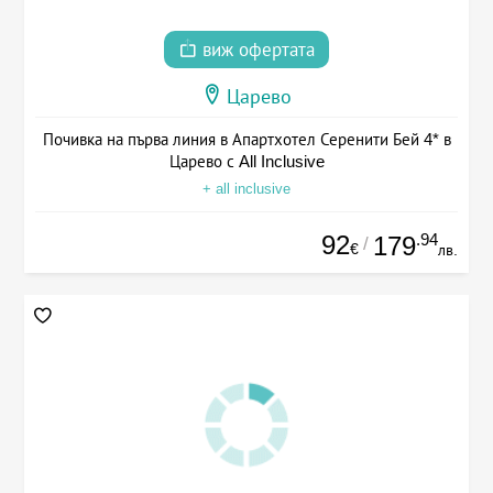
виж офертата
Царево
Почивка на първа линия в Апартхотел Серенити Бей 4* в
Царево с All Inclusive
+ all inclusive
92
.94
179
/
€
лв.