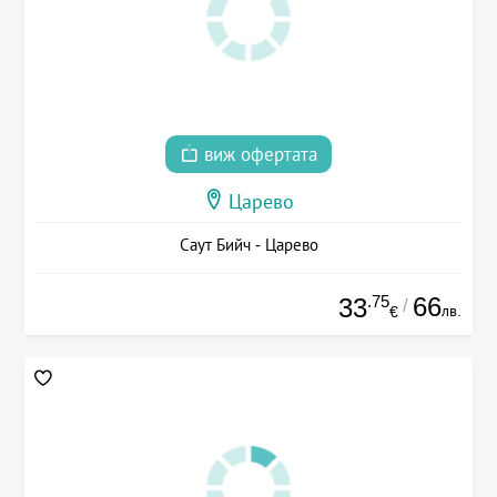
виж офертата
Царево
Саут Бийч - Царево
.75
66
33
/
лв.
€