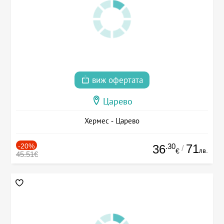
виж офертата
Царево
Хермес - Царево
-20%
.30
71
36
/
лв.
€
45.51€