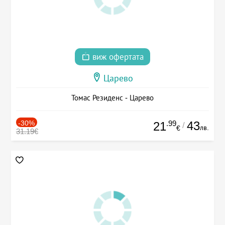
виж офертата
Царево
Томас Резиденс - Царево
-30%
.99
43
21
/
лв.
€
31.19€