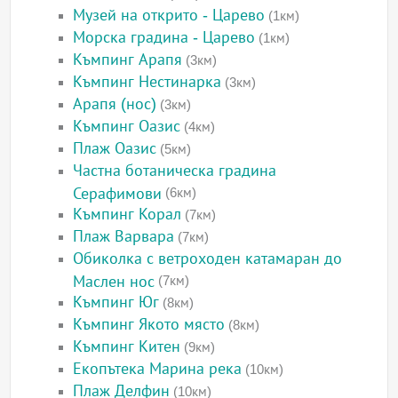
Музей на открито - Царево
(1км)
Морска градина - Царево
(1км)
Къмпинг Арапя
(3км)
Къмпинг Нестинарка
(3км)
Арапя (нос)
(3км)
Къмпинг Оазис
(4км)
Плаж Оазис
(5км)
Частна ботаническа градина
Серафимови
(6км)
Къмпинг Корал
(7км)
Плаж Варвара
(7км)
Обиколка с ветроходен катамаран до
Маслен нос
(7км)
Къмпинг Юг
(8км)
Къмпинг Якото място
(8км)
Къмпинг Китен
(9км)
Екопътека Марина река
(10км)
Плаж Делфин
(10км)