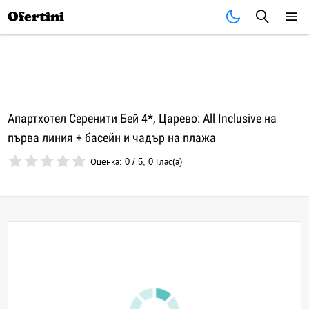
Почивки
Стоки
В града
Всички оферти
Ofertini
Апартхотел Серенити Бей 4*, Царево: All Inclusive на
първа линия + басейн и чадър на плажа
Оценка:
0
/
5
,
0
Глас(а)