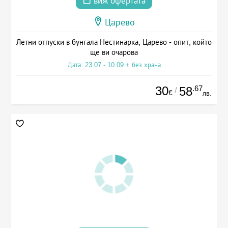
виж офертата
Царево
Летни отпуски в бунгала Нестинарка, Царево - опит, който
ще ви очарова
Дата: 23.07 - 10.09 + без храна
30
.67
58
/
€
лв.