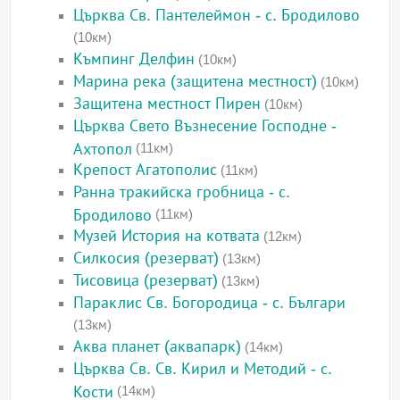
Църква Св. Пантелеймон - с. Бродилово
(10км)
Къмпинг Делфин
(10км)
Марина река (защитена местност)
(10км)
Защитена местност Пирен
(10км)
Църква Свето Възнесение Господне -
Ахтопол
(11км)
Крепост Агатополис
(11км)
Ранна тракийска гробница - с.
Бродилово
(11км)
Музей История на котвата
(12км)
Силкосия (резерват)
(13км)
Тисовица (резерват)
(13км)
Параклис Св. Богородица - с. Българи
(13км)
Аква планет (аквапарк)
(14км)
Църква Св. Св. Кирил и Методий - с.
Кости
(14км)