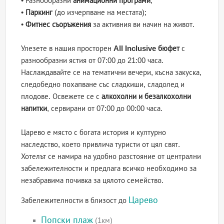
• Разнообразни
анимационни програми
;
•
Паркинг
(до изчерпване на местата);
•
Фитнес съоръжения
за активния ви начин на живот.
Улезете в нашия просторен
All Inclusive бюфет
с
разнообразни ястия от 07:00 до 21:00 часа.
Наслаждавайте се на тематични вечери, късна закуска,
следобедно похапване със сладкиши, сладолед и
плодове. Освежете се с
алкохолни и безалкохолни
напитки
, сервирани от 07:00 до 00:00 часа.
Царево е място с богата история и културно
наследство, което привлича туристи от цял свят.
Хотелът се намира на удобно разстояние от централни
забележителности и предлага всичко необходимо за
незабравима почивка за цялото семейство.
Царево
Забележителности в близост до
Попски плаж
(1км)