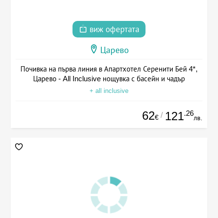
виж офертата
Царево
Почивка на първа линия в Апартхотел Серенити Бей 4*,
Царево - All Inclusive нощувка с басейн и чадър
+ all inclusive
62
.26
121
/
€
лв.